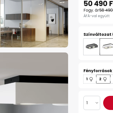
50 490 F
Fogy. ár
58 490
ÁFÁ-val együtt
Színváltozat 
Fényforrások
1
2
1