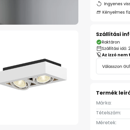
Ingyenes vis
Kényelmes fi
Szállítási i
Raktáron
Szállítási id
Az izzó nem 
Válasszon GU1
Termék leír
Márka:
Tételszám:
Méretek: