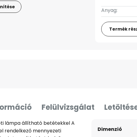
nítése
Anyag:
Termék rész
formáció
Felülvizsgálat
Letöltés
i lámpa állítható betétekkel A
Dimenzió
vel rendelkező mennyezeti