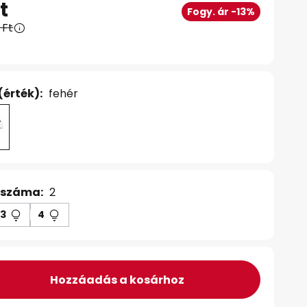
t
Fogy. ár -13%
 Ft
(érték):
fehér
 száma:
2
3
4
Hozzáadás a kosárhoz