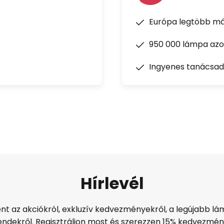
Európa legtöbb má
950 000 lámpa azon
Ingyenes tanácsad
Hírlevél
ént az akciókról, exkluzív kedvezményekről, a legújabb lám
endekről. Regisztráljon most és szerezzen 15% kedvezmén