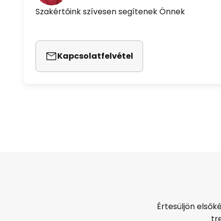
Szakértőink szívesen segítenek Önnek
Kapcsolatfelvétel
Értesüljön elsők
tr