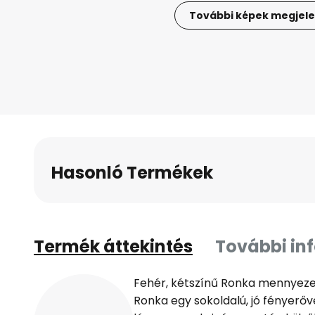
További képek megjele
Ugrás
a
képgaléria
elejére
Hasonló Termékek
Termék áttekintés
További in
Fehér, kétszínű Ronka mennyezet
Ronka egy sokoldalú, jó fényerő