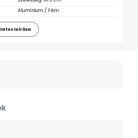
Alumínium / Fém
letes leírása
ek