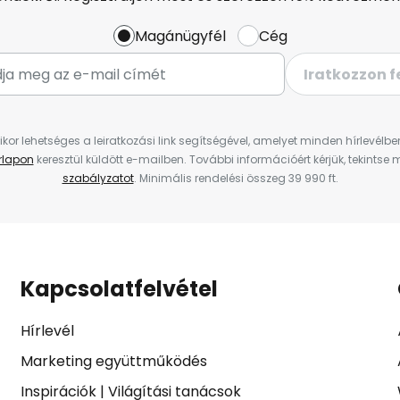
Magánügyfél
Cég
Iratkozzon f
ikor lehetséges a leiratkozási link segítségével, amelyet minden hírlevélb
űrlapon
keresztül küldött e-mailben. További információért kérjük, tekintse
szabályzatot
. Minimális rendelési összeg 39 990 ft.
Kapcsolatfelvétel
Hírlevél
Marketing együttműködés
Inspirációk
|
Világítási tanácsok