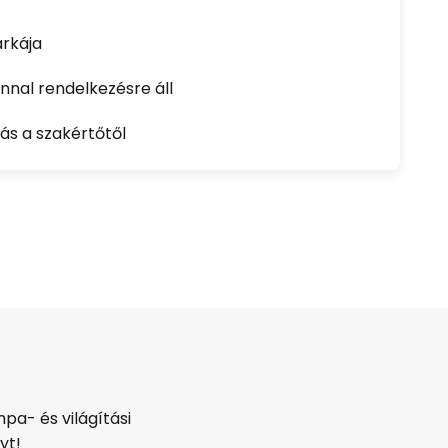
rkája
nal rendelkezésre áll
ás a szakértőtől
pa- és világítási
yt!