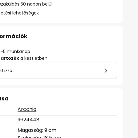
szaküldés 50 napon belül
zetési lehetőségek
nformációk
ő: 2-5 munkanap
tartozék
a készletben
0 izzót
ása
Arcchio
9624448
Magasság: 9 cm
Szélesség: 18.5 cm