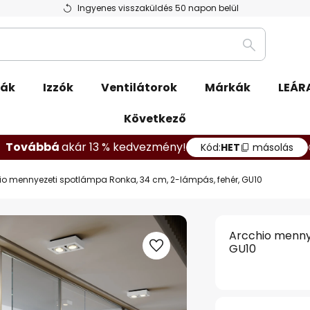
Ingyenes visszaküldés 50 napon belül
Keresés
pák
Izzók
Ventilátorok
Márkák
LEÁR
Következő
Továbbá
akár 13 % kedvezmény!
Kód:
HET
másolás
io mennyezeti spotlámpa Ronka, 34 cm, 2-lámpás, fehér, GU10
Arcchio menny
GU10