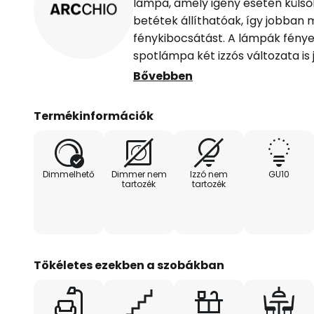
lámpa, amely igény esetén külsől
betétek állíthatóak, így jobban
fénykibocsátást. A lámpák fénye
spotlámpa két izzós változata is j
természetesen további fényforrás
Bővebben
koncepcióba, különösen a nagy
lakóterekben, ahol gyakran van s
Termékinformációk
szögletes, fehér spotlámpa kivá
csatlakozócsatlakozója csavarme
többszálas vezetékek gyorsan és
Dimmelhető
Dimmer nem
Izzó nem
GU10
mindenekelőtt szerszám nélkül 
tartozék
tartozék
vezetékezés lehetőségével együt
a kereskedelmi szektorban - Alka
lámpákhoz
Tökéletes ezekben a szobákban