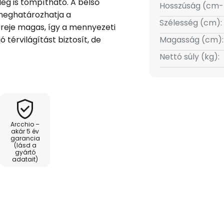
eg is tompítható. A belső
Hosszúság (cm-
 meghatározhatja a
Szélesség (cm):
reje magas, így a mennyezeti
ó térvilágítást biztosít, de
Magasság (cm):
ok is integrálhatók a világítási
Nettó súly (kg):
obb helyiségekben vagy
zükség kiegészítő világításra. A
ló minőségű
ntes, így az egy-, finom- és
 biztonságosan, és
Arcchio –
csatlakoztathatók. Az átmenő
akár 5 év
garancia
t ez jelentős előny, különösen
(lásd a
lmas az ES111 kivitelű GU10
gyártó
adatait)