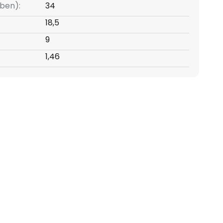
ben):
34
18,5
9
1,46