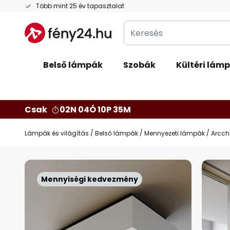
Ugrás
Több mint 25 év tapasztalat
a
Keresés
tartalomhoz
Belső lámpák
Szobák
Kültéri lám
Csak
02N 04Ó 10P 34M
Lámpák és világítás
Belső lámpák
Mennyezeti lámpák
Arcch
Ugrás
a
Mennyiségi kedvezmény
képgaléria
végére