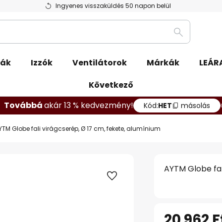
Ingyenes visszaküldés 50 napon belül
Keresés
pák
Izzók
Ventilátorok
Márkák
LEÁR
Következő
Továbbá
akár 13 % kedvezmény!
Kód:
HET
másolás
YTM Globe fali virágcserép, Ø 17 cm, fekete, alumínium
AYTM Globe fal
20 962 F