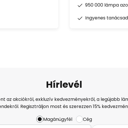
950 000 lámpa azon
Ingyenes tanácsad
Hírlevél
ént az akciókról, exkluzív kedvezményekről, a legújabb lám
endekről. Regisztráljon most és szerezzen 15% kedvezmén
Magánügyfél
Cég