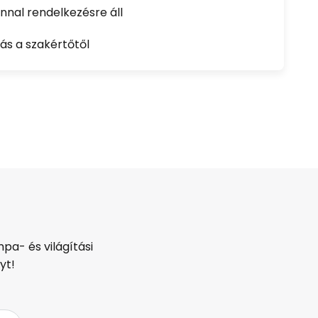
nal rendelkezésre áll
ás a szakértőtől
pa- és világítási
yt!