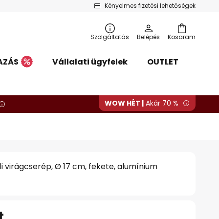
Kényelmes fizetési lehetőségek
Szolgáltatás
Belépés
Kosaram
AZÁS
Vállalati ügyfelek
OUTLET
WOW HÉT |
Akár 70 %
i virágcserép, Ø 17 cm, fekete, alumínium
t