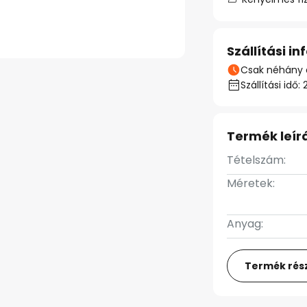
Szállítási i
Csak néhány 
Szállítási id
Termék leír
Tételszám:
Méretek:
Anyag:
Termék rész