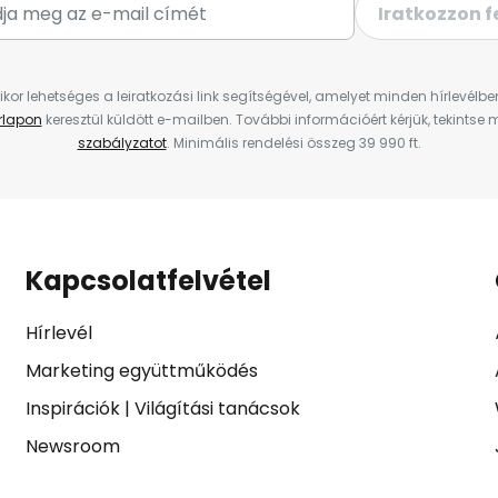
Iratkozzon f
ikor lehetséges a leiratkozási link segítségével, amelyet minden hírlevélb
űrlapon
keresztül küldött e-mailben. További információért kérjük, tekintse
szabályzatot
. Minimális rendelési összeg 39 990 ft.
Kapcsolatfelvétel
Hírlevél
Marketing együttműködés
Inspirációk
|
Világítási tanácsok
Newsroom