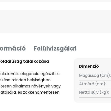
formáció
Felülvizsgálat
okoldalúság találkozása
Dimenzió
nkcionális elegancia egészíti ki.
Magasság (cm):
lezése minden helyiségben
Átmérő (cm):
életesen alkalmas növények vagy
tatására, és zökkenőmentesen
Nettó súly (kg):
.
mcsak esztétikai értéket