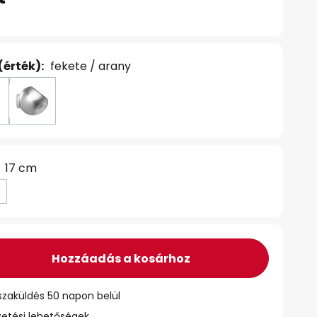
(érték):
fekete / arany
17 cm
Hozzáadás a kosárhoz
szaküldés 50 napon belül
zetési lehetőségek