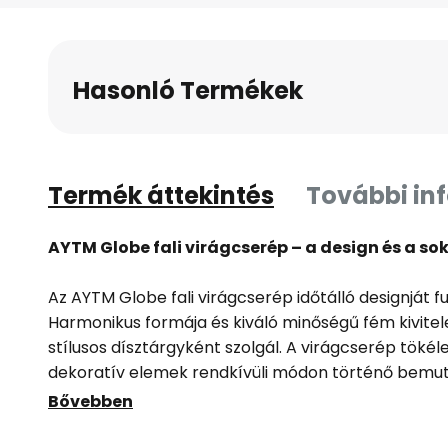
Hasonló Termékek
Termék áttekintés
További in
AYTM Globe fali virágcserép – a design és a s
Az AYTM Globe fali virágcserép időtálló designját fu
Harmonikus formája és kiváló minőségű fém kivite
stílusos dísztárgyként szolgál. A virágcserép tök
dekoratív elemek rendkívüli módon történő bemu
illeszkedik a modern lakberendezési koncepciókba
Bővebben
Átgondolt kialakításának köszönhetően a Globe ne