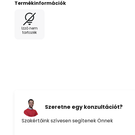
Termékinformációk
képvisel, hanem sokoldalúan is felhasználható. Aká
falon, akár praktikus kiegészítőként – ez a design 
iránti szeretetet.
Izzó nem
tartozék
Ápolási útmutató: A szennyeződések és a por eltáv
vízzel és enyhe tisztítószerrel megnedvesített ruhá
terméket egy puha, száraz ruhával. Kerülje a súrol
az károsíthatja a felületet.
Szeretne egy konzultációt?
Szakértőink szívesen segítenek Önnek