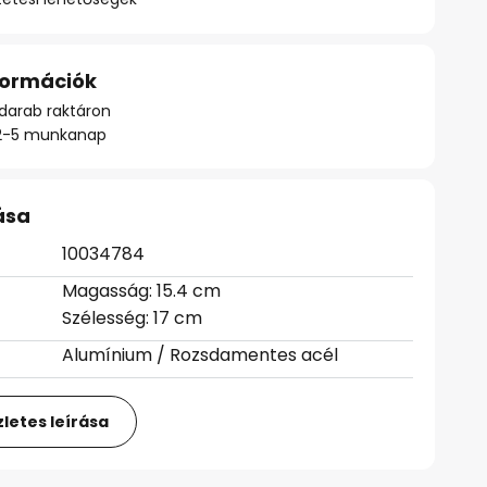
nformációk
darab raktáron
ő: 2-5 munkanap
ása
10034784
Magasság: 15.4 cm
Szélesség: 17 cm
Alumínium / Rozsdamentes acél
letes leírása