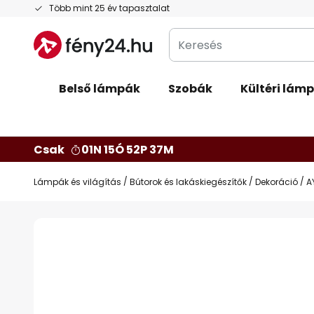
Ugrás
Több mint 25 év tapasztalat
a
Keresés
tartalomhoz
Belső lámpák
Szobák
Kültéri lám
Csak
01N 15Ó 52P 37M
Lámpák és világítás
Bútorok és lakáskiegészítők
Dekoráció
A
Ugrás
a
képgaléria
végére