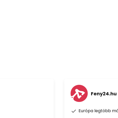
r dekoratív dísztárgyként a
tárgy hangsúlyozza a részletek
olításához használjon langyos
t. Szükség esetén törölje le a
óruhával való dörzsölést, mert
Feny24.hu
Európa legtöbb má