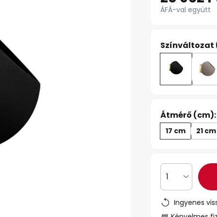
ÁFÁ-val együtt
Színváltozat 
Átmérő (cm):
17 cm
21 cm
1
Ingyenes vis
Kényelmes fi