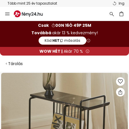
Ingyenes visszaküldés 50 napon belül
Ugrás
a
tartalomhoz
sés
Csak
00N 16Ó 49P 25M
Továbbá
akár 13 % kedvezmény!
Kód:
HET
másolás
WOW HÉT |
Akár 70 %
Tárolás
Ugrás
a
képgaléria
végére