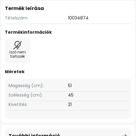
Termék leírása
Tételszám:
10034874
Termékinformációk
Izzó nem
tartozék
Méretek
Magasság (cm):
51
Szélesség (cm):
45
Kivetítés:
21
További információ