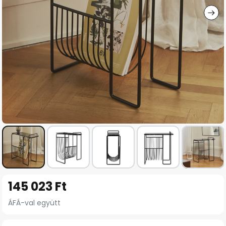
Ugrás
145 023 Ft
a
képgaléria
ÁFÁ-val együtt
elejére