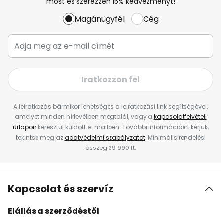
most és szerezzen 15% kedvezményt!
Magánügyfél
Cég
Iratkozzon fel
A leiratkozás bármikor lehetséges a leiratkozási link segítségével,
amelyet minden hírlevélben megtalál, vagy a
kapcsolatfelvételi
űrlapon
keresztül küldött e-mailben. További információért kérjük,
tekintse meg az
adatvédelmi szabályzatot
. Minimális rendelési
összeg 39 990 ft.
Kapcsolat és szervíz
Elállás a szerződéstől