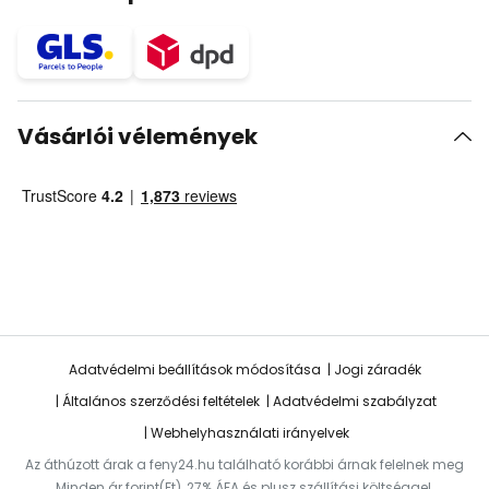
Vásárlói vélemények
Adatvédelmi beállítások módosítása
Jogi záradék
Általános szerződési feltételek
Adatvédelmi szabályzat
Webhelyhasználati irányelvek
Az áthúzott árak a feny24.hu található korábbi árnak felelnek meg
Minden ár forint(Ft), 27% ÁFA és plusz szállítási költséggel.