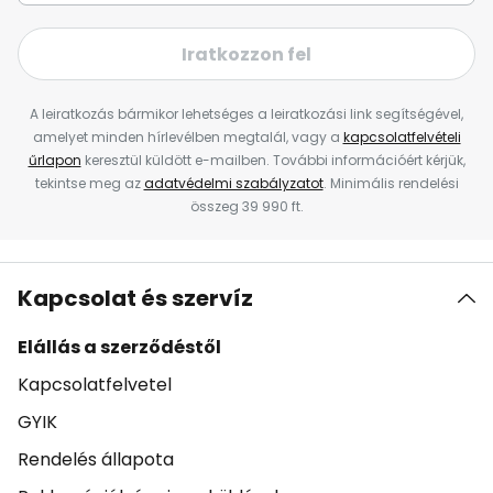
Iratkozzon fel
A leiratkozás bármikor lehetséges a leiratkozási link segítségével,
amelyet minden hírlevélben megtalál, vagy a
kapcsolatfelvételi
űrlapon
keresztül küldött e-mailben. További információért kérjük,
tekintse meg az
adatvédelmi szabályzatot
. Minimális rendelési
összeg 39 990 ft.
Kapcsolat és szervíz
Elállás a szerződéstől
Kapcsolatfelvetel
GYIK
Rendelés állapota