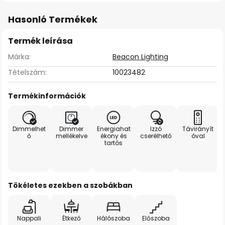
Hasonló Termékek
Termék leírása
Márka:
Beacon Lighting
Tételszám:
10023482
Termékinformációk
Dimmelhet
Dimmer
Energiahat
Izzó
Távirányít
ő
mellékelve
ékony és
cserélhető
óval
tartós
Tökéletes ezekben a szobákban
Nappali
Étkező
Hálószoba
Előszoba