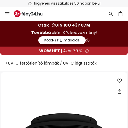
Ingyenes visszaküldés 50 napon belül
Ugrás
a
tartalomhoz
sés
Csak
01N 10Ó 43P 07M
Továbbá
akár 13 % kedvezmény!
Kód:
HET
másolás
WOW HÉT |
Akár 70 %
UV-C fertőtlenítő lámpák / UV-C légtisztítók
Ugrás
a
képgaléria
végére