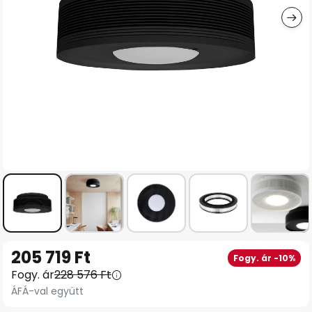
Ugrás
205 719 Ft
Fogy. ár -10%
a
Fogy. ár
228 576 Ft
képgaléria
ÁFÁ-val együtt
elejére