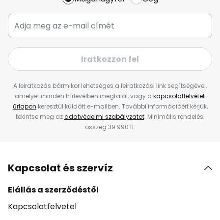
Iratkozzon fel
A leiratkozás bármikor lehetséges a leiratkozási link segítségével,
amelyet minden hírlevélben megtalál, vagy a
kapcsolatfelvételi
űrlapon
keresztül küldött e-mailben. További információért kérjük,
tekintse meg az
adatvédelmi szabályzatot
. Minimális rendelési
összeg 39 990 ft.
Kapcsolat és szervíz
Elállás a szerződéstől
Kapcsolatfelvetel