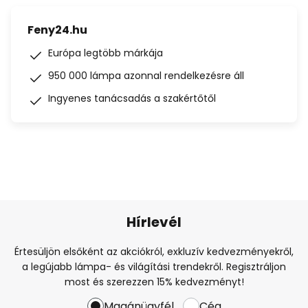
Feny24.hu
Európa legtöbb márkája
950 000 lámpa azonnal rendelkezésre áll
Ingyenes tanácsadás a szakértőtől
Hírlevél
Értesüljön elsőként az akciókról, exkluzív kedvezményekről,
a legújabb lámpa- és világítási trendekről. Regisztráljon
most és szerezzen 15% kedvezményt!
Magánügyfél
Cég