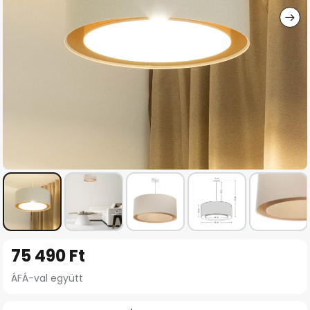
Ugrás
75 490 Ft
a
képgaléria
ÁFÁ-val együtt
elejére