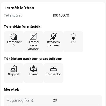
Termék leírása
Tételszám:
10040070
Termékinformációk
Dimmelhet
Dimmer
Izzó nem
E27
ő
nem
tartozék
tartozék
Tökéletes ezekben a szobákban
Nappali
Étkező
Hálószoba
Méretek
Magasság (cm):
20