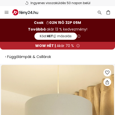
Ingyenes visszaküldés 50 napon belül
Ugrás
a
tartalomhoz
sés
Csak
02N 15Ó 32P 04M
Továbbá
akár 13 % kedvezmény!
Kód:
HET
másolás
WOW HÉT |
Akár 70 %
Függőlámpák & Csillárok
Ugrás
a
képgaléria
végére