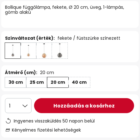
Bollique függőlámpa, fekete, Ø 20 cm, üveg, 1-lámpás,
gömb alakú
Színváltozat (érték):
fekete / füstszürke színezett
Átmérő (cm):
20 cm
30 cm
25 cm
20 cm
40 cm
Hozzáadás a kosárhoz
1
Ingyenes visszaküldés 50 napon belül
Kényelmes fizetési lehetőségek