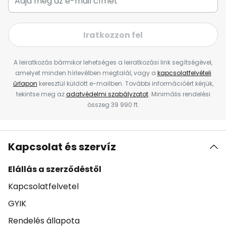
Iratkozzon fel
A leiratkozás bármikor lehetséges a leiratkozási link segítségével,
amelyet minden hírlevélben megtalál, vagy a
kapcsolatfelvételi
űrlapon
keresztül küldött e-mailben. További információért kérjük,
tekintse meg az
adatvédelmi szabályzatot
. Minimális rendelési
összeg 39 990 ft.
Kapcsolat és szervíz
Elállás a szerződéstől
Kapcsolatfelvetel
GYIK
Rendelés állapota