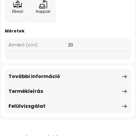
Étkező
Nappali
Méretek
Átmérő (cm):
20
További információ
Termékleírás
Felülvizsgálat