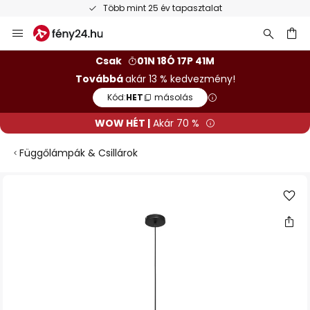
Több mint 25 év tapasztalat
Ugrás
a
tartalomhoz
sés
Csak
01N 18Ó 17P 40M
Továbbá
akár 13 % kedvezmény!
Kód:
HET
másolás
WOW HÉT |
Akár 70 %
Függőlámpák & Csillárok
Ugrás
a
képgaléria
végére