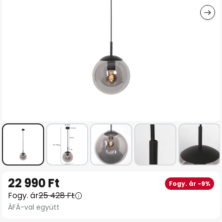
Ugrás
22 990 Ft
Fogy. ár -9%
a
Fogy. ár
25 428 Ft
képgaléria
ÁFÁ-val együtt
elejére