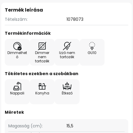
Termék leírása
Tételszám:
1078073
Termékinformációk
Dimmelhet
Dimmer
Izzó nem
GU10
ő
nem
tartozék
tartozék
Tökéletes ezekben a szobákban
Nappali
Konyha
Étkező
Méretek
Magasság (cm):
15,5