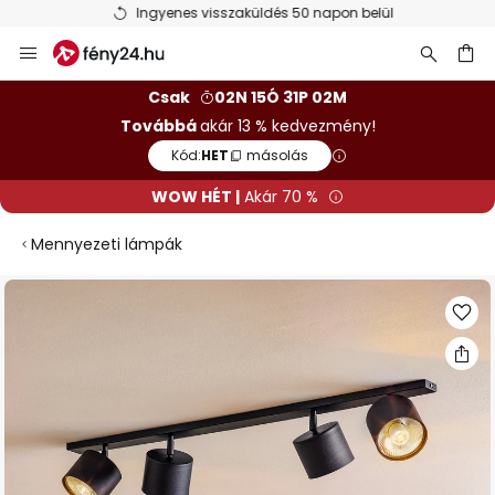
Ingyenes visszaküldés 50 napon belül
Ugrás
a
tartalomhoz
sés
Csak
02N 15Ó 31P 01M
Továbbá
akár 13 % kedvezmény!
Kód:
HET
másolás
WOW HÉT |
Akár 70 %
Mennyezeti lámpák
Ugrás
a
képgaléria
végére