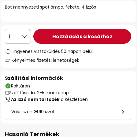
Bot mennyezeti spotlámpa, fekete, 4 izzós
Hozzáadás a kosárhoz
1
Ingyenes visszaküldés 50 napon belül
Kényelmes fizetési lehetőségek
Szállítási információk
Raktáron
Szállítási idő: 2-5 munkanap
Az izzó nem tartozék
a készletben
Válasszon GU10 izzót
Hasonló Termékek