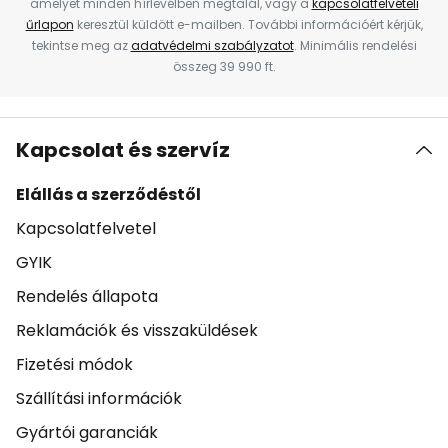
amelyet minden hírlevélben megtalál, vagy a
kapcsolatfelvételi
űrlapon
keresztül küldött e-mailben. További információért kérjük,
tekintse meg az
adatvédelmi szabályzatot
. Minimális rendelési
összeg 39 990 ft.
Kapcsolat és szervíz
Elállás a szerződéstől
Kapcsolatfelvetel
GYIK
Rendelés állapota
Reklamációk és visszaküldések
Fizetési módok
Szállítási információk
Gyártói garanciák