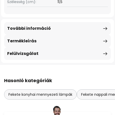
Szélesség (cm):
11,5
További információ
Termékleírás
Felülvizsgálat
Hasonló kategóriák
Fekete konyhai mennyezeti lámpák
Fekete nappali me