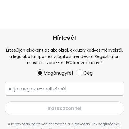
Hírlevél
Értesüljön elsőként az akciókról, exkluzív kedvezményekről,
a legújabb lámpa- és világítási trendekről. Regisztráljon
most és szerezzen 15% kedvezményt!
Magánügyfél
Cég
Iratkozzon fel
A leiratkozás bármikor lehetséges a leiratkozási link segítségével,