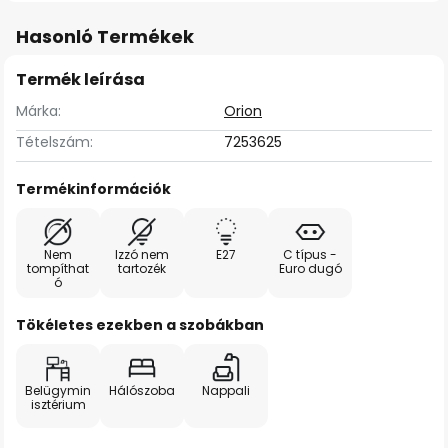
Hasonló Termékek
Termék leírása
Márka:
Orion
Tételszám:
7253625
Termékinformációk
Nem
Izzó nem
E27
C típus -
tompíthat
tartozék
Euro dugó
ó
Tökéletes ezekben a szobákban
Belügymin
Hálószoba
Nappali
isztérium