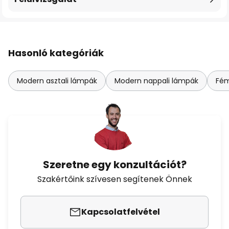
Hasonló kategóriák
Modern asztali lámpák
Modern nappali lámpák
Fém
Szeretne egy konzultációt?
Szakértőink szívesen segítenek Önnek
Kapcsolatfelvétel