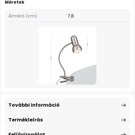
Méretek
Átmérő (cm):
7,8
További információ
Termékleírás
Felülvizsgálat