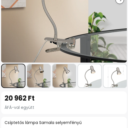
Ugrás
20 962 Ft
a
képgaléria
ÁFÁ-val együtt
elejére
Csíptetős lámpa Samala selyemfényű