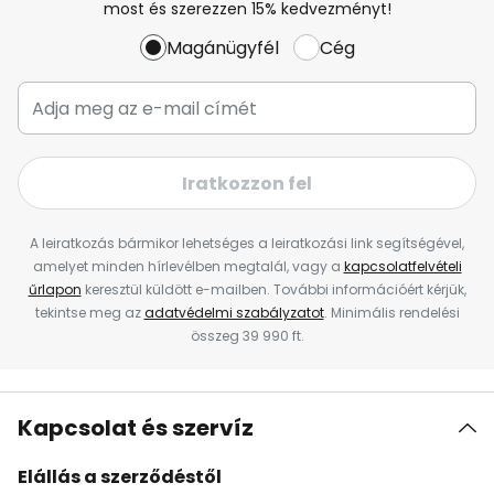
most és szerezzen 15% kedvezményt!
Magánügyfél
Cég
Iratkozzon fel
A leiratkozás bármikor lehetséges a leiratkozási link segítségével,
amelyet minden hírlevélben megtalál, vagy a
kapcsolatfelvételi
űrlapon
keresztül küldött e-mailben. További információért kérjük,
tekintse meg az
adatvédelmi szabályzatot
. Minimális rendelési
összeg 39 990 ft.
Kapcsolat és szervíz
Elállás a szerződéstől