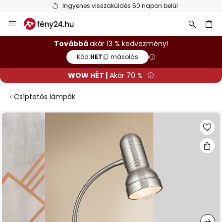
Ingyenes visszaküldés 50 napon belül
Ugrás
a
tartalomhoz
sés
Továbbá
akár 13 % kedvezmény!
Kód:
HET
másolás
WOW HÉT |
Akár 70 %
Csíptetős lámpák
Ugrás
a
képgaléria
végére