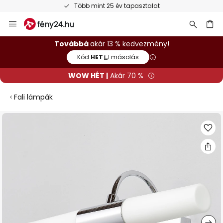
Több mint 25 év tapasztalat
Ugrás
a
tartalomhoz
sés
Továbbá
akár 13 % kedvezmény!
Kód:
HET
másolás
WOW HÉT |
Akár 70 %
Fali lámpák
Ugrás
a
képgaléria
végére