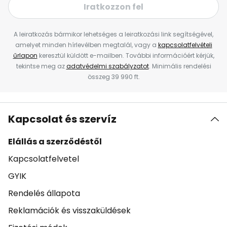
Iratkozzon fel
A leiratkozás bármikor lehetséges a leiratkozási link segítségével,
amelyet minden hírlevélben megtalál, vagy a
kapcsolatfelvételi
űrlapon
keresztül küldött e-mailben. További információért kérjük,
tekintse meg az
adatvédelmi szabályzatot
. Minimális rendelési
összeg 39 990 ft.
Kapcsolat és szervíz
Elállás a szerződéstől
Kapcsolatfelvetel
GYIK
Rendelés állapota
Reklamációk és visszaküldések