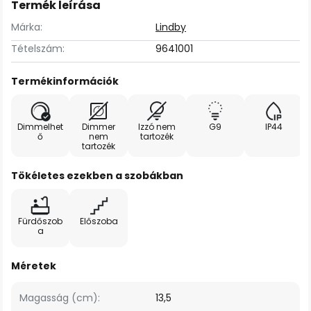
Termék leírása
Márka:
Lindby
Tételszám:
9641001
Termékinformációk
Dimmelhet
Dimmer
Izzó nem
G9
IP44
ő
nem
tartozék
tartozék
Tökéletes ezekben a szobákban
Fürdőszob
Előszoba
a
Méretek
Magasság (cm):
13,5