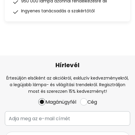
950 000 lámpa azonnal rendelkezésre áll
Ingyenes tanácsadás a szakértőtől
Hírlevél
Értesüljön elsőként az akciókról, exkluzív kedvezményekről,
a legújabb lámpa- és világítási trendekről. Regisztráljon
most és szerezzen 15% kedvezményt!
Magánügyfél
Cég