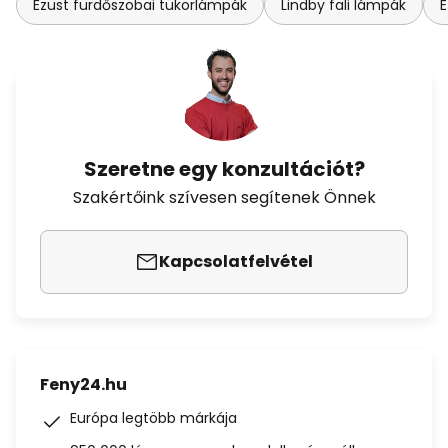
Ezüst fürdőszobai tükörlámpák
Lindby fali lámpák
E
Szeretne egy konzultációt?
Szakértőink szívesen segítenek Önnek
Kapcsolatfelvétel
Feny24.hu
Európa legtöbb márkája