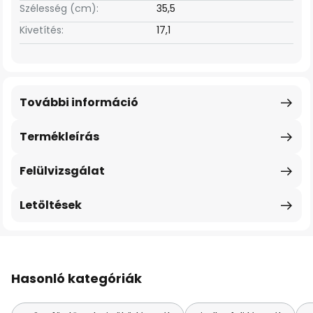
Szélesség (cm):
35,5
Kivetítés:
17,1
További információ
Termékleírás
Felülvizsgálat
Letöltések
Hasonló kategóriák