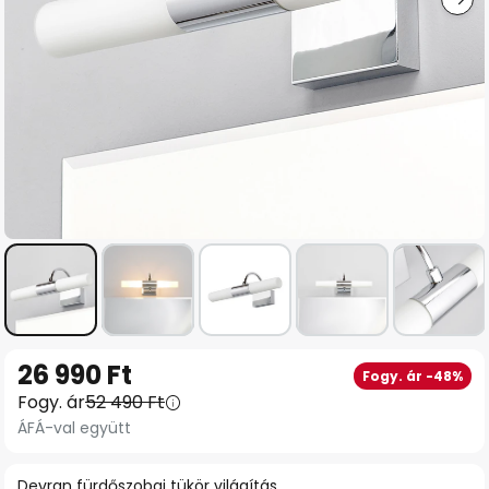
Ugrás
26 990 Ft
Fogy. ár -48%
a
Fogy. ár
52 490 Ft
képgaléria
ÁFÁ-val együtt
elejére
Devran fürdőszobai tükör világítás