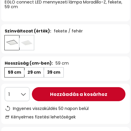
EGLO connect LED mennyezeti lámpa Moradillo-Z, fekete,
59 cm
Színváltozat (érték):
fekete / fehér
Hosszúság (cm-ben):
59 cm
59 cm
29 cm
39 cm
Hozzáadás a kosárhoz
1
Ingyenes visszaküldés 50 napon belül
Kényelmes fizetési lehetőségek