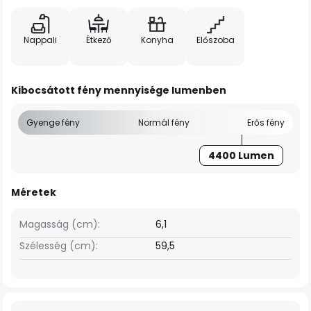
Nappali
Étkező
Konyha
Előszoba
Kibocsátott fény mennyisége lumenben
Gyenge fény
Normál fény
Erős fény
4400 Lumen
Méretek
Magasság (cm):
6,1
Szélesség (cm):
59,5