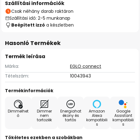
Szállítási információk
Csak néhány darab raktáron
Szállítási idő: 2-5 munkanap
Beépített izzó
a készletben
Hasonló Termékek
Termék leírása
Márka:
EGLO connect
Tételszám:
10043943
Termékinformációk
Dimmelhet
Dimmer
Energiahat
Amazon
Google
ő
nem
ékony és
Alexa
Assistant
tartozék
tartós
kompatibili
kompatibili
s
s
Tökéletes ezekben a szobákban