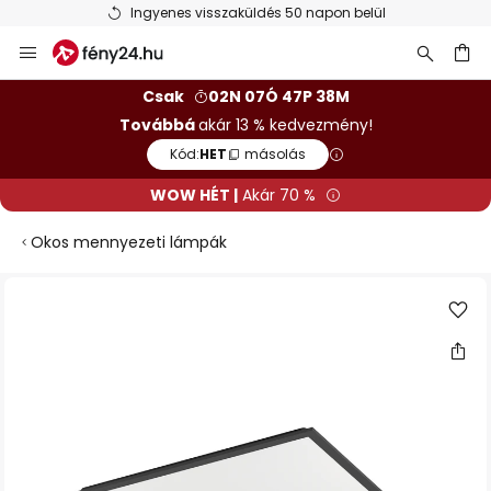
Ingyenes visszaküldés 50 napon belül
Ugrás
a
tartalomhoz
sés
Csak
02N 07Ó 47P 38M
Továbbá
akár 13 % kedvezmény!
Kód:
HET
másolás
WOW HÉT |
Akár 70 %
Okos mennyezeti lámpák
Ugrás
a
képgaléria
végére