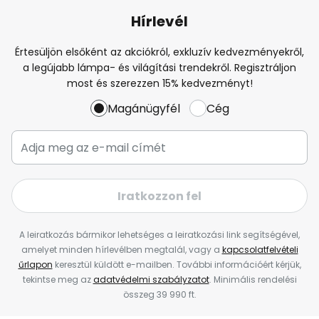
Hírlevél
Értesüljön elsőként az akciókról, exkluzív kedvezményekről,
a legújabb lámpa- és világítási trendekről. Regisztráljon
most és szerezzen 15% kedvezményt!
Magánügyfél
Cég
Iratkozzon fel
A leiratkozás bármikor lehetséges a leiratkozási link segítségével,
amelyet minden hírlevélben megtalál, vagy a
kapcsolatfelvételi
űrlapon
keresztül küldött e-mailben. További információért kérjük,
tekintse meg az
adatvédelmi szabályzatot
. Minimális rendelési
összeg 39 990 ft.