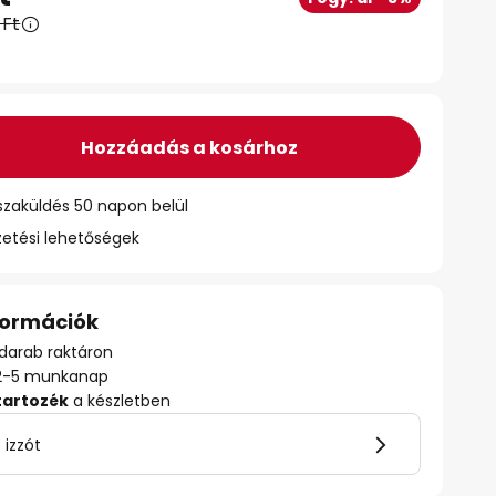
 Ft
Hozzáadás a kosárhoz
szaküldés 50 napon belül
zetési lehetőségek
nformációk
darab raktáron
ő: 2-5 munkanap
tartozék
a készletben
 izzót