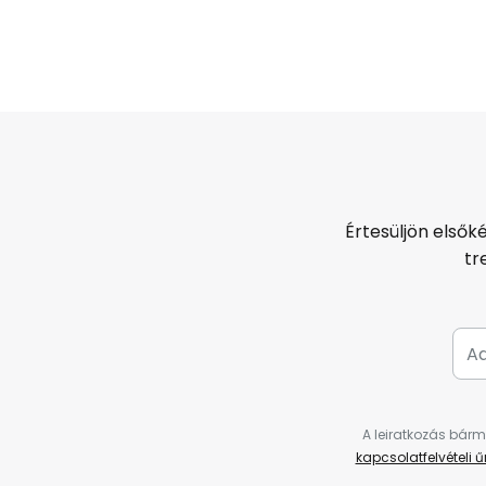
Értesüljön elsők
tr
A leiratkozás bárm
kapcsolatfelvételi 