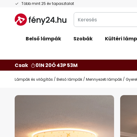
Ugrás
Több mint 25 év tapasztalat
a
Keresés
tartalomhoz
Belső lámpák
Szobák
Kültéri lám
Csak
01N 20Ó 43P 52M
Lámpák és világítás
Belső lámpák
Mennyezeti lámpák
Gyere
Ugrás
a
képgaléria
végére