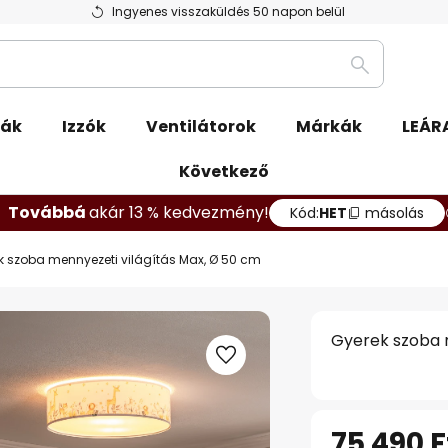
Ingyenes visszaküldés 50 napon belül
Keresés
pák
Izzók
Ventilátorok
Márkák
LEÁR
Következő
Továbbá
akár 13 % kedvezmény!
Kód:
HET
másolás
k szoba mennyezeti világítás Max, Ø 50 cm
Gyerek szoba 
75 490 F