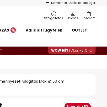
Kényelmes fizetési lehetőségek
Szolgáltatás
Belépés
Kosaram
AZÁS
Vállalati ügyfelek
OUTLET
WOW HÉT |
Akár 70 %
mennyezeti világítás Max, Ø 50 cm
t
Fogy. ár -5%