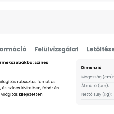
formáció
Felülvizsgálat
Letöltés
ermekszobákba: színes
Dimenzió
Magasság (cm):
ilágítás robusztus fémet és
Átmérő (cm):
s színes kivitelben, fehér és
világítás kifejezetten
Nettó súly (kg):
 élénk kialakításával játékos
Az Európában gyártott világítás
ami ideális választássá teszi