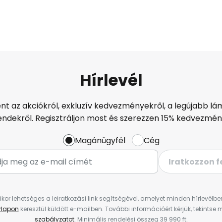
Hírlevél
ént az akciókról, exkluzív kedvezményekről, a legújabb lám
endekről. Regisztráljon most és szerezzen 15% kedvezmén
Magánügyfél
Cég
Iratkozzon f
ikor lehetséges a leiratkozási link segítségével, amelyet minden hírlevélb
űrlapon
keresztül küldött e-mailben. További információért kérjük, tekintse
szabályzatot
. Minimális rendelési összeg 39 990 ft.