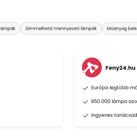
lámpák
Dimmelhető mennyezeti lámpák
Műanyag bels
Feny24.hu
Európa legtöbb má
950 000 lámpa azon
Ingyenes tanácsad