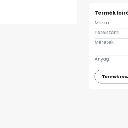
Termék leír
Márka:
Tételszám:
Méretek:
Anyag:
Termék rész