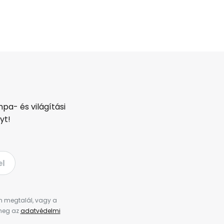
pa- és világítási
yt!
el
en megtalál, vagy a
 meg az
adatvédelmi