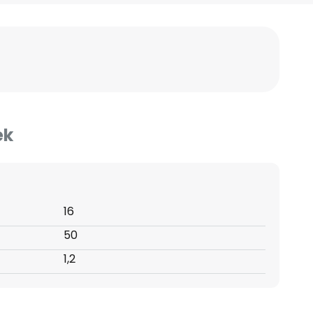
ek
16
50
1,2