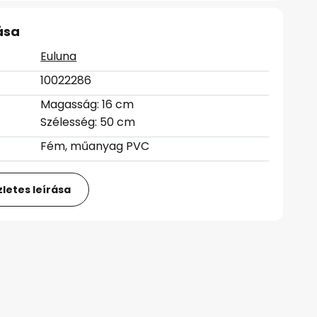
ása
Euluna
10022286
Magasság: 16 cm
Szélesség: 50 cm
Fém, műanyag PVC
letes leírása