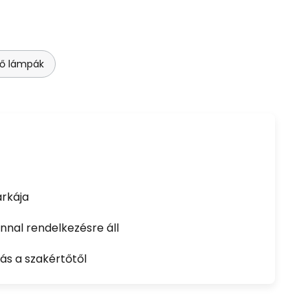
ő lámpák
rkája
nal rendelkezésre áll
ás a szakértőtől