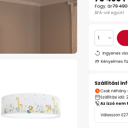
Fogy. ár
79 490
ÁFÁ-val együtt
1
Ingyenes vis
Kényelmes fi
Szállítási i
Csak néhány 
Szállítási id
Az izzó nem 
Válasszon E27