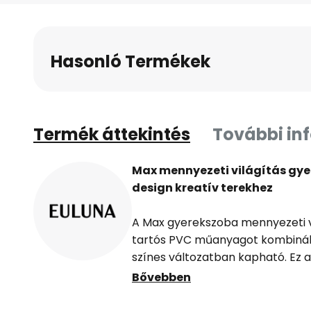
a
képgaléria
elejére
Hasonló Termékek
Termék áttekintés
További in
Max mennyezeti világítás gy
design kreatív terekhez
A Max gyerekszoba mennyezeti v
tartós PVC műanyagot kombinál, é
színes változatban kapható. Ez a 
gyerekszobákba lett tervezve, és
Bővebben
hangulatot varázsol a szobába. 
minőséget és biztonságot jelent, 