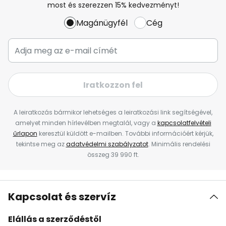
most és szerezzen 15% kedvezményt!
Magánügyfél
Cég
Iratkozzon fel
A leiratkozás bármikor lehetséges a leiratkozási link segítségével,
amelyet minden hírlevélben megtalál, vagy a
kapcsolatfelvételi
űrlapon
keresztül küldött e-mailben. További információért kérjük,
tekintse meg az
adatvédelmi szabályzatot
. Minimális rendelési
összeg 39 990 ft.
Kapcsolat és szervíz
Elállás a szerződéstől