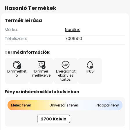
Hasonló Termékek
Termék leírása
Márka:
Nordlux
Tételszám:
7006410
Termékinformációk
Dimmelhet
Dimmer
Energiahat
IP65
ő
mellékelve
ékony és
tartós
Fény színhőmérséklete kelvinben
Meleg fehér
Univerzális fehér
Nappali fény
2700 Kelvin