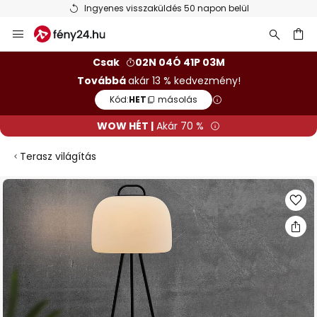
Ingyenes visszaküldés 50 napon belül
Ugrás
a
tartalomhoz
sés
Csak
02N 04Ó 41P 03M
Továbbá
akár 13 % kedvezmény!
Kód:
HET
másolás
WOW HÉT |
Akár 70 %
Terasz világítás
Ugrás
a
képgaléria
végére