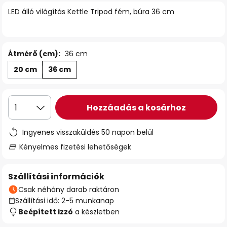
LED álló világítás Kettle Tripod fém, búra 36 cm
Átmérő (cm):
36 cm
20 cm
36 cm
Hozzáadás a kosárhoz
1
Ingyenes visszaküldés 50 napon belül
Kényelmes fizetési lehetőségek
Szállítási információk
Csak néhány darab raktáron
Szállítási idő: 2-5 munkanap
Beépített izzó
a készletben