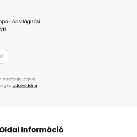
pa- és világítási
yt!
el
en megtalál, vagy a
 meg az
adatvédelmi
Oldal Információ