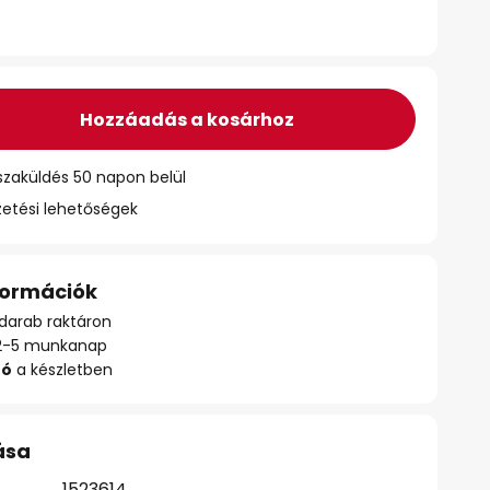
Hozzáadás a kosárhoz
szaküldés 50 napon belül
zetési lehetőségek
nformációk
darab raktáron
ő: 2-5 munkanap
zó
a készletben
ása
1523614