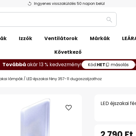
Ingyenes visszaküldés 50 napon belül
Keresés
pák
Izzók
Ventilátorok
Márkák
LEÁR
Következő
Továbbá
akár 13 % kedvezmény!
Kód:
HET
másolás
zakai lámpák
LED éjszakai fény 357-11 dugaszaljzathoz
LED éjszakai f
2 790 Ft