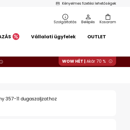
Kényelmes fizetési lehetőségek
Szolgáltatás
Belépés
Kosaram
AZÁS
Vállalati ügyfelek
OUTLET
WOW HÉT |
Akár 70 %
ény 357-11 dugaszaljzathoz