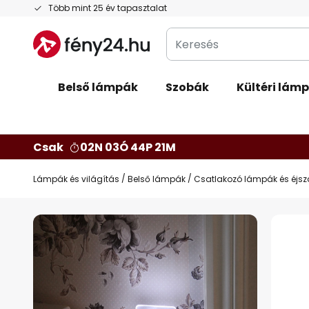
Ugrás
Több mint 25 év tapasztalat
a
Keresés
tartalomhoz
Belső lámpák
Szobák
Kültéri lám
Csak
02N 03Ó 44P 20M
Lámpák és világítás
Belső lámpák
Csatlakozó lámpák és éjs
Ugrás
a
képgaléria
végére