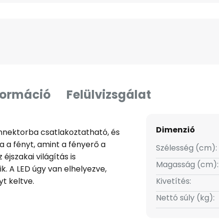
formáció
Felülvizsgálat
Dimenzió
nnektorba csatlakoztatható, és
a a fényt, amint a fényerő a
Szélesség (cm):
éjszakai világítás is
Magasság (cm):
k. A LED úgy van elhelyezve,
yt keltve.
Kivetítés:
Nettó súly (kg):