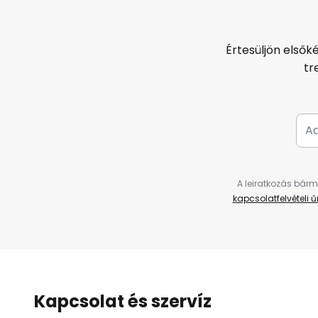
Értesüljön elsők
tr
A leiratkozás bárm
kapcsolatfelvételi 
Kapcsolat és szervíz