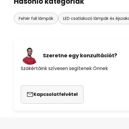
Hasonló kategóriák
Fehér fali lámpák
LED csatlakozó lámpák és éjszak
Szeretne egy konzultációt?
Szakértőink szívesen segítenek Önnek
Kapcsolatfelvétel