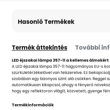
a
képgaléria
elejére
Hasonló Termékek
Termék áttekintés
További in
LED éjszakai lámpa 357-11 a kellemes álmokért
A LED éjszakai lámpa 357-11 hagyományos EU-s ko
szürkületérzékelővel van felszerelve. Ez bekapcsolj
szobában egy bizonyos szint alá csökken. Reggel az 
automatikusan kikapcsol, ahogy a fényerő növekszi
hogy egy reflektoron világít, közvetett, gyenge fén
Termékinformációk