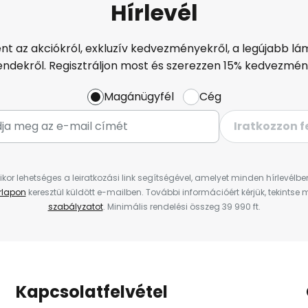
Hírlevél
ént az akciókról, exkluzív kedvezményekről, a legújabb lám
endekről. Regisztráljon most és szerezzen 15% kedvezmén
Magánügyfél
Cég
Iratkozzon f
ikor lehetséges a leiratkozási link segítségével, amelyet minden hírlevélb
űrlapon
keresztül küldött e-mailben. További információért kérjük, tekintse
szabályzatot
. Minimális rendelési összeg 39 990 ft.
Kapcsolatfelvétel