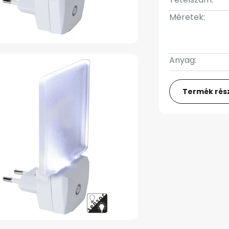
Méretek:
Anyag:
Termék rész