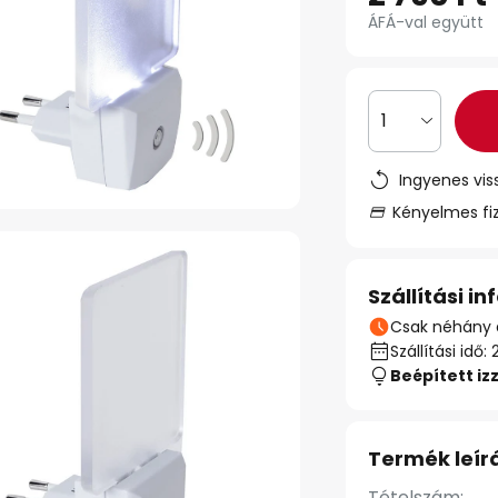
ÁFÁ-val együtt
1
Ingyenes vis
Kényelmes fi
Szállítási i
Csak néhány 
Szállítási id
Beépített iz
Termék leír
Tételszám: