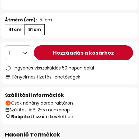
Átmérő (cm):
51 cm
41 cm
51 cm
Hozzáadás a kosárhoz
1
Ingyenes visszaküldés 50 napon belül
Kényelmes fizetési lehetőségek
Szállítási információk
Csak néhány darab raktáron
Szállítási idő: 2-5 munkanap
Beépített izzó
a készletben
Hasonló Termékek