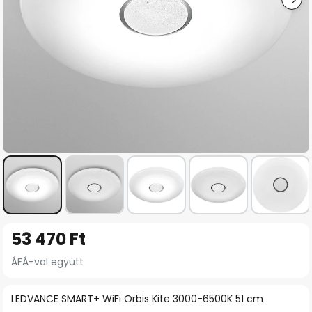
Ugrás
53 470 Ft
a
képgaléria
ÁFÁ-val együtt
elejére
LEDVANCE SMART+ WiFi Orbis Kite 3000-6500K 51 cm