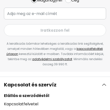
Magánügyfél
Cég
Iratkozzon fel
A leiratkozás bármikor lehetséges a leiratkozási link segítségével,
amelyet minden hírlevélben megtalál, vagy a
kapcsolatfelvételi
űrlapon
keresztül küldött e-mailben. További információért kérjük,
tekintse meg az
adatvédelmi szabályzatot
. Minimális rendelési
összeg 39 990 ft.
Kapcsolat és szervíz
Elállás a szerződéstől
Kapcsolatfelvetel