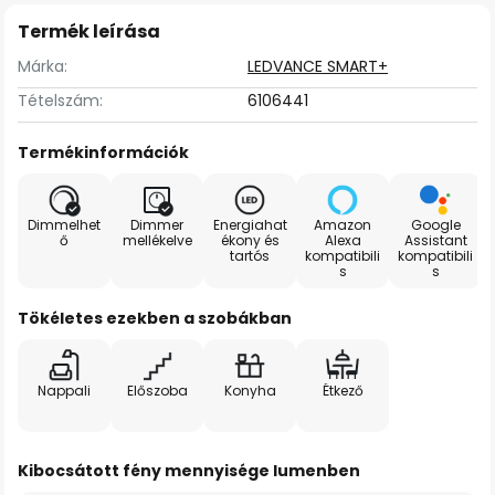
Termék leírása
Márka:
LEDVANCE SMART+
Tételszám:
6106441
Termékinformációk
Dimmelhet
Dimmer
Energiahat
Amazon
Google
ő
mellékelve
ékony és
Alexa
Assistant
tartós
kompatibili
kompatibili
s
s
Tökéletes ezekben a szobákban
Nappali
Előszoba
Konyha
Étkező
Kibocsátott fény mennyisége lumenben