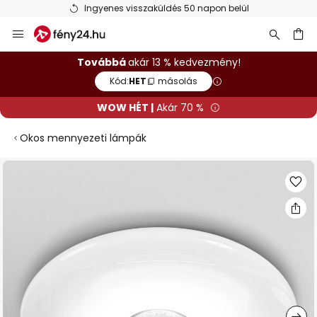
Ingyenes visszaküldés 50 napon belül
Ugrás
a
tartalomhoz
sés
Továbbá
akár 13 % kedvezmény!
Kód:
HET
másolás
WOW HÉT |
Akár 70 %
Okos mennyezeti lámpák
Ugrás
a
képgaléria
végére