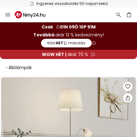
Ingyenes visszaküldés 50 napon belül
Ugrás
a
tartalomhoz
sés
Csak
01N 09Ó 10P 50M
Továbbá
akár 13 % kedvezmény!
Kód:
HET
másolás
WOW HÉT |
Akár 70 %
Állólámpák
Ugrás
a
képgaléria
végére