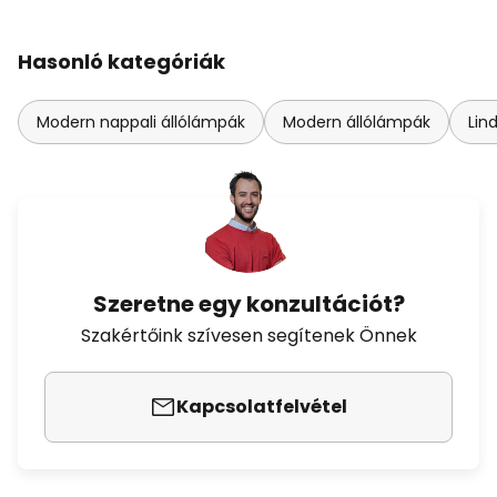
Hasonló kategóriák
Modern nappali állólámpák
Modern állólámpák
Lin
Szeretne egy konzultációt?
Szakértőink szívesen segítenek Önnek
Kapcsolatfelvétel