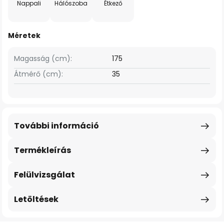
Nappali
Hálószoba
Étkező
Méretek
Magasság (cm):
175
Átmérő (cm):
35
További információ
Termékleírás
Felülvizsgálat
Letöltések