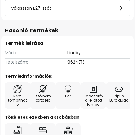
Válasszon E27 izzót
Hasonló Termékek
Termék leírása
Márka:
Lindby
Tételszám:
9624713
Termékinformációk
Nem
Izzó nem
E27
Kapcsolóv
C típus -
tompíthat
tartozék
al ellátott
Euro dugó
ó
lámpa
Tökéletes ezekben a szobákban