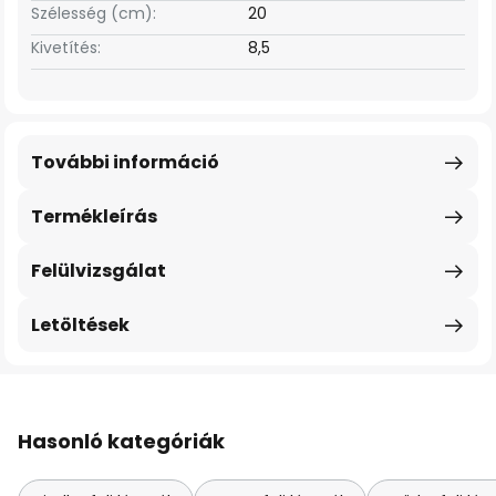
Szélesség (cm):
20
Kivetítés:
8,5
További információ
Termékleírás
Felülvizsgálat
Letöltések
Hasonló kategóriák