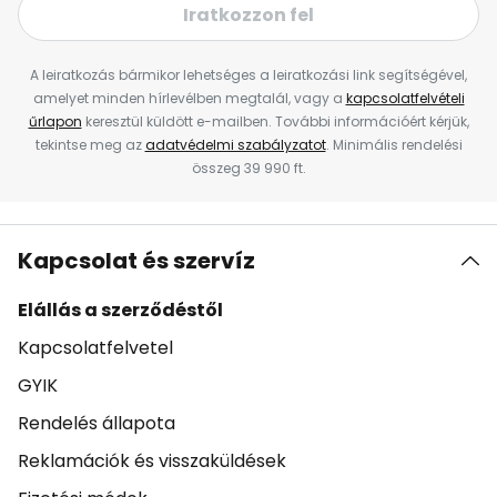
Iratkozzon fel
A leiratkozás bármikor lehetséges a leiratkozási link segítségével,
amelyet minden hírlevélben megtalál, vagy a
kapcsolatfelvételi
űrlapon
keresztül küldött e-mailben. További információért kérjük,
tekintse meg az
adatvédelmi szabályzatot
. Minimális rendelési
összeg 39 990 ft.
Kapcsolat és szervíz
Elállás a szerződéstől
Kapcsolatfelvetel
GYIK
Rendelés állapota
Reklamációk és visszaküldések