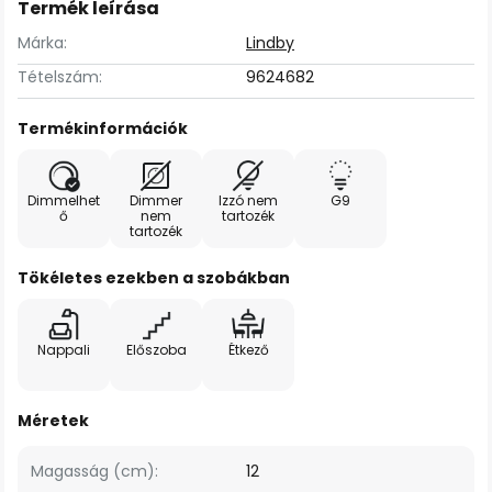
Termék leírása
Márka:
Lindby
Tételszám:
9624682
Termékinformációk
Dimmelhet
Dimmer
Izzó nem
G9
ő
nem
tartozék
tartozék
Tökéletes ezekben a szobákban
Nappali
Előszoba
Étkező
Méretek
Magasság (cm):
12