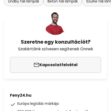
Lindby fali lámpák
Beton fali lámpák
Szürke fali lá
Szeretne egy konzultációt?
Szakértőink szívesen segítenek Önnek
Kapcsolatfelvétel
Feny24.hu
Európa legtöbb márkája