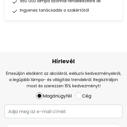
950 000 lámpa azonnal rendelkezésre áll
Ingyenes tanácsadás a szakértőtől
Hírlevél
Értesüljön elsőként az akciókról, exkluzív kedvezményekről,
a legújabb lámpa- és világítási trendekről. Regisztráljon
most és szerezzen 15% kedvezményt!
Magánügyfél
Cég