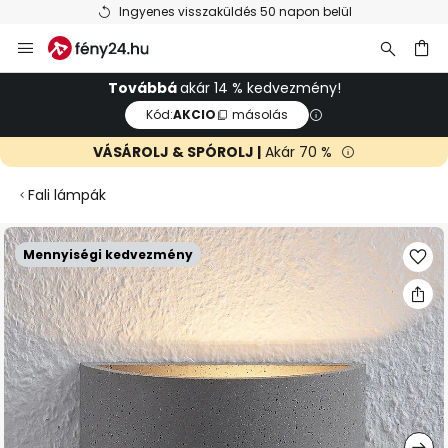
Ingyenes visszaküldés 50 napon belül
Ugrás
a
tartalomhoz
sés
Továbbá
akár 14 % kedvezmény!
Kód:
AKCIO
másolás
VÁSÁROLJ & SPÓROLJ |
Akár 70 %
Fali lámpák
Ugrás
Mennyiségi kedvezmény
a
képgaléria
végére