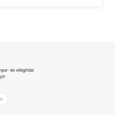
pa- és világítási
yt!
el