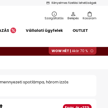
Kényelmes fizetési lehetőségek
Szolgáltatás
Belépés
Kosaram
AZÁS
Vállalati ügyfelek
OUTLET
WOW HÉT |
Akár 70 %
a mennyezeti spotlámpa, három izzós
t
Fogy. ár -22%