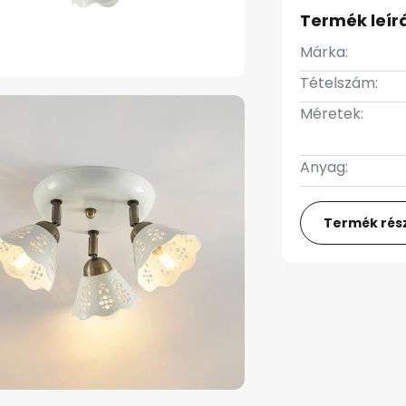
Termék leír
Márka:
Tételszám:
Méretek:
Anyag:
Termék rész