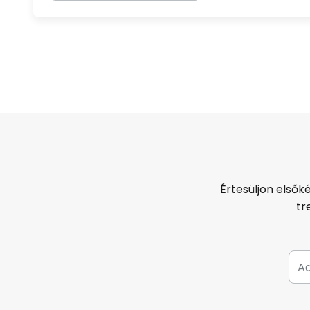
Értesüljön elsők
tr