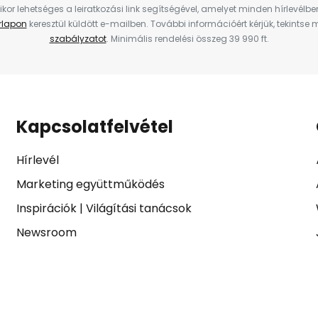
ikor lehetséges a leiratkozási link segítségével, amelyet minden hírlevélb
űrlapon
keresztül küldött e-mailben. További információért kérjük, tekintse
szabályzatot
. Minimális rendelési összeg 39 990 ft.
Kapcsolatfelvétel
Hírlevél
Marketing együttműködés
Inspirációk
|
Világítási tanácsok
Newsroom