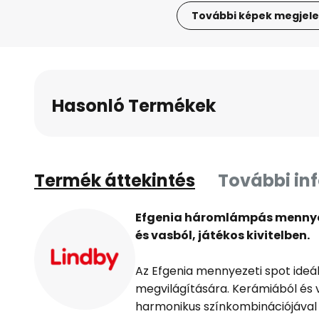
További képek megjele
Ugrás
a
képgaléria
elejére
Hasonló Termékek
Termék áttekintés
További in
Efgenia háromlámpás mennye
és vasból, játékos kivitelben.
Az Efgenia mennyezeti spot ideál
megvilágítására. Kerámiából és v
harmonikus színkombinációjával