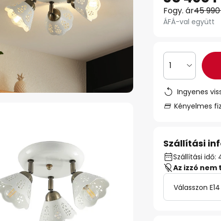
Fogy. ár
45 990
ÁFÁ-val együtt
1
Ingyenes vis
Kényelmes fi
Szállítási i
Szállítási idő:
Az izzó nem 
Válasszon E14