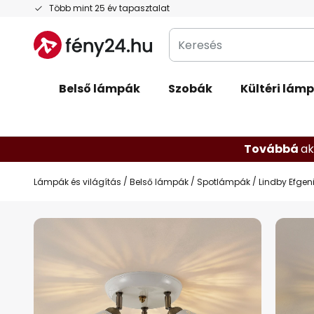
Ugrás
Több mint 25 év tapasztalat
a
Keresés
tartalomhoz
Belső lámpák
Szobák
Kültéri lám
Továbbá
ak
Lámpák és világítás
Belső lámpák
Spotlámpák
Lindby Efgen
Ugrás
a
képgaléria
végére