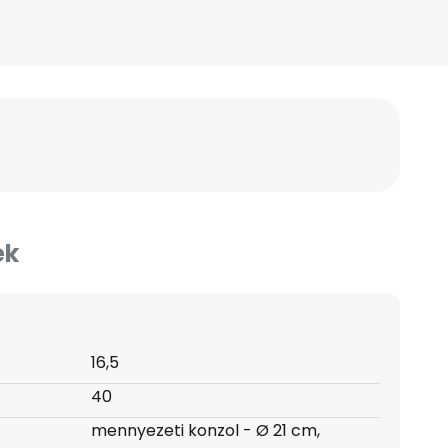
ek
16,5
40
mennyezeti konzol - Ø 21 cm,