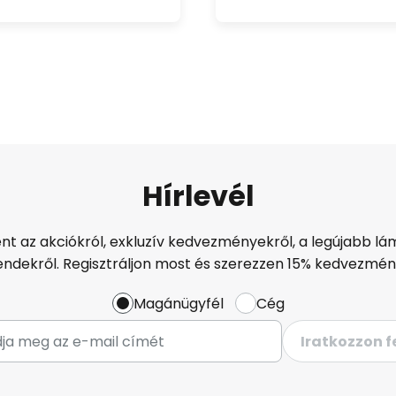
Hírlevél
ént az akciókról, exkluzív kedvezményekről, a legújabb lám
endekről. Regisztráljon most és szerezzen 15% kedvezmén
Magánügyfél
Cég
Iratkozzon f