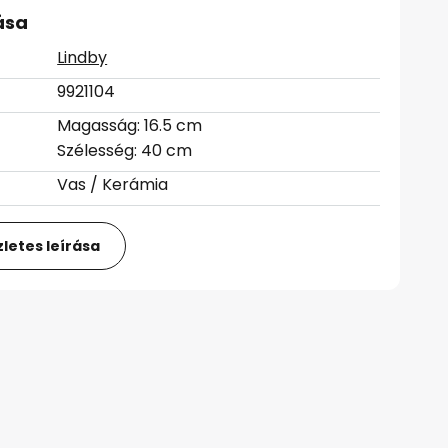
ása
Lindby
9921104
Magasság: 16.5 cm
Szélesség: 40 cm
Vas / Kerámia
letes leírása