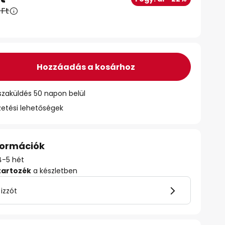
 Ft
Hozzáadás a kosárhoz
szaküldés 50 napon belül
zetési lehetőségek
nformációk
 4-5 hét
tartozék
a készletben
 izzót