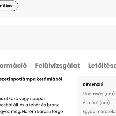
nítése
formáció
Felülvizsgálat
Letöltés
zeti spotlámpa kerámiából
Dimenzió
Magasság (cm):
is étkező vagy nappali
Átmérő (cm):
asból áll, és a fehér és bronz
 győz meg. Három karcsú forgó
Egyéb méretek: