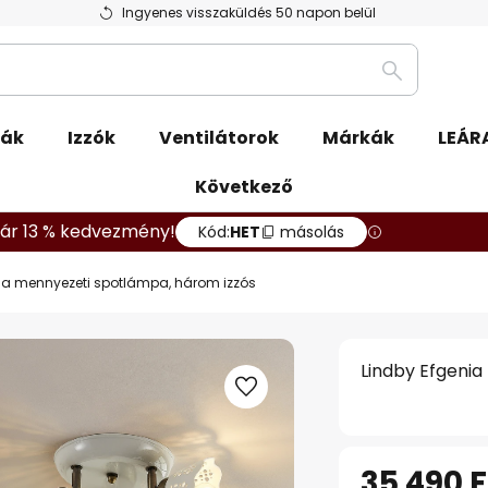
Ingyenes visszaküldés 50 napon belül
Keresés
pák
Izzók
Ventilátorok
Márkák
LEÁR
Következő
ár 13 % kedvezmény!
Kód:
HET
másolás
ia mennyezeti spotlámpa, három izzós
Lindby Efgeni
35 490 F