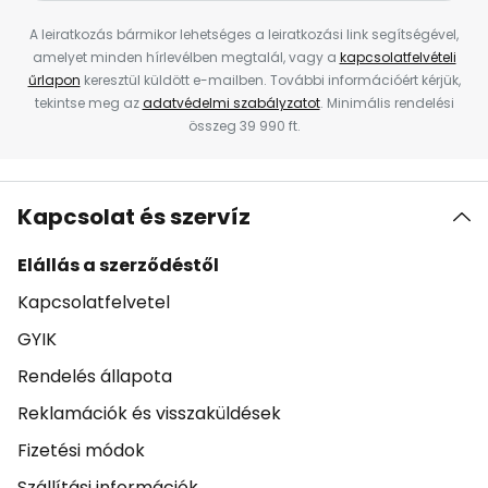
A leiratkozás bármikor lehetséges a leiratkozási link segítségével,
amelyet minden hírlevélben megtalál, vagy a
kapcsolatfelvételi
űrlapon
keresztül küldött e-mailben. További információért kérjük,
tekintse meg az
adatvédelmi szabályzatot
. Minimális rendelési
összeg 39 990 ft.
Kapcsolat és szervíz
Elállás a szerződéstől
Kapcsolatfelvetel
GYIK
Rendelés állapota
Reklamációk és visszaküldések
Fizetési módok
Szállítási információk