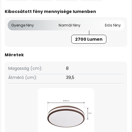
Kibocsátott fény mennyisége lumenben
Gyenge fény
Normál fény
Erős fény
2700 Lumen
Méretek
Magasság (cm):
8
Átmérő (cm):
39,5