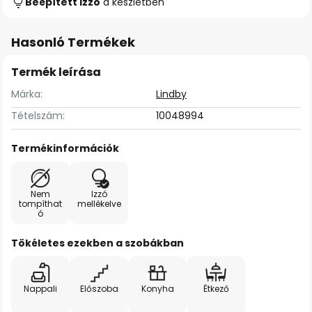
Beépített izzó
a készletben
Hasonló Termékek
Termék leírása
Márka:
Lindby
Tételszám:
10048994
Termékinformációk
Nem
Izzó
tompíthat
mellékelve
ó
Tökéletes ezekben a szobákban
Nappali
Előszoba
Konyha
Étkező