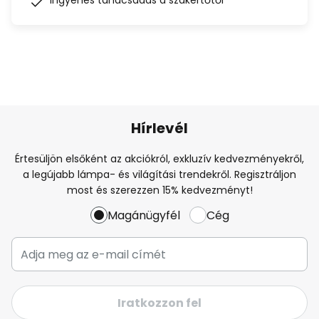
Ingyenes tanácsadás a szakértőtől
Hírlevél
Értesüljön elsőként az akciókról, exkluzív kedvezményekről,
a legújabb lámpa- és világítási trendekről. Regisztráljon
most és szerezzen 15% kedvezményt!
Magánügyfél
Cég
Iratkozzon fel