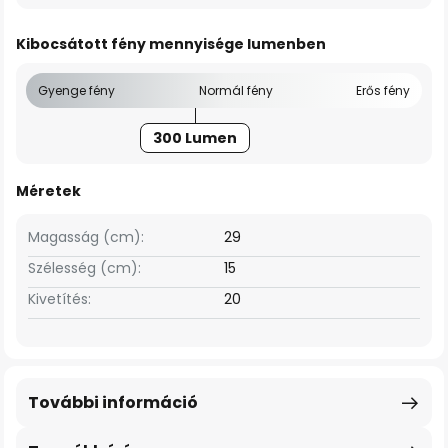
Kibocsátott fény mennyisége lumenben
Gyenge fény
Normál fény
Erős fény
300 Lumen
Méretek
Magasság (cm):
29
Szélesség (cm):
15
Kivetítés:
20
További információ