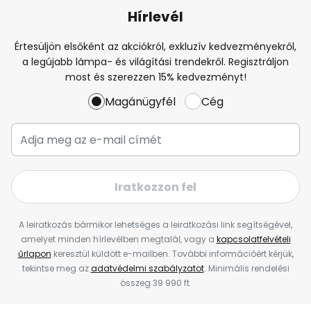
Hírlevél
Értesüljön elsőként az akciókról, exkluzív kedvezményekről,
a legújabb lámpa- és világítási trendekről. Regisztráljon
most és szerezzen 15% kedvezményt!
Magánügyfél
Cég
Iratkozzon fel
A leiratkozás bármikor lehetséges a leiratkozási link segítségével,
amelyet minden hírlevélben megtalál, vagy a
kapcsolatfelvételi
űrlapon
keresztül küldött e-mailben. További információért kérjük,
tekintse meg az
adatvédelmi szabályzatot
. Minimális rendelési
összeg 39 990 ft.