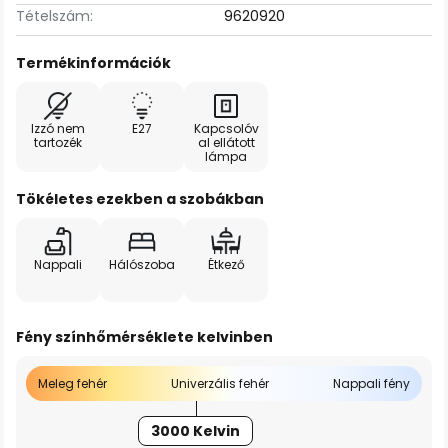
Tételszám:
9620920
Termékinformációk
Izzó nem
E27
Kapcsolóv
tartozék
al ellátott
lámpa
Tökéletes ezekben a szobákban
Nappali
Hálószoba
Étkező
Fény színhőmérséklete kelvinben
Meleg fehér
Univerzális fehér
Nappali fény
3000 Kelvin