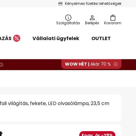
Kényelmes fizetési lehetőségek
Szolgáltatás
Belépés
Kosaram
AZÁS
Vállalati ügyfelek
OUTLET
WOW HÉT |
Akár 70 %
fali világítás, fekete, LED olvasólámpa, 23,5 cm
t
Fogy. ár -29%