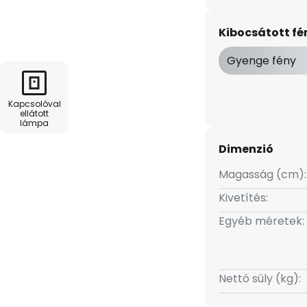
kezik, és a legkülönbözőbb
zkedik.
Kibocsátott f
delkezik. Fő fényforrása egy E14
Gyenge fény
ögött található, és megfelelő
galmas karon egy beépített LED
Kapcsolóval
t biztosít.
ellátott
lámpa
Dimenzió
Magasság (cm):
Kivetítés:
Egyéb méretek:
Nettó súly (kg):