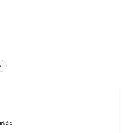
k
rkája