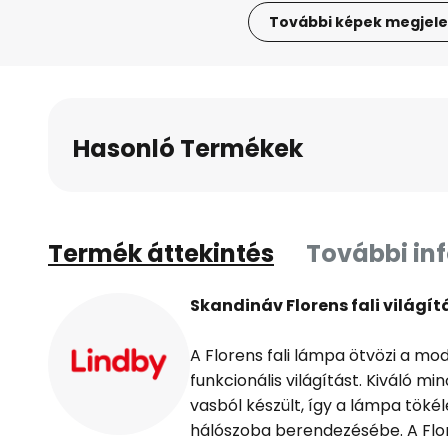
További képek megjele
Ugrás
a
képgaléria
elejére
Hasonló Termékek
Termék áttekintés
További in
Skandináv Florens fali világí
A Florens fali lámpa ötvözi a mod
funkcionális világítást. Kiváló mi
vasból készült, így a lámpa tökél
hálószoba berendezésébe. A Flo