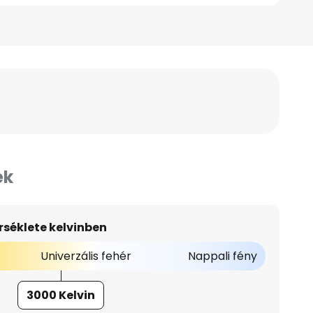
ek
séklete kelvinben
Univerzális fehér
Nappali fény
3000 Kelvin