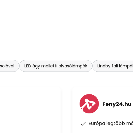
solóval
LED ágy melletti olvasólámpák
Lindby fali lámpá
Feny24.hu
Európa legtöbb má