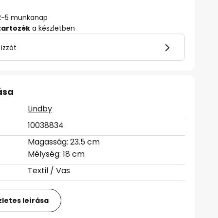
ő: 2-5 munkanap
tartozék
a készletben
 izzót
ása
Lindby
10038834
Magasság: 23.5 cm
Mélység: 18 cm
Textil / Vas
letes leírása