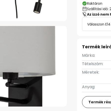
Raktáron
Szállítási id
Az izzó nem 
Válasszon E14
Termék leír
Márka:
Tételszám:
Méretek:
Anyag:
Termék rész