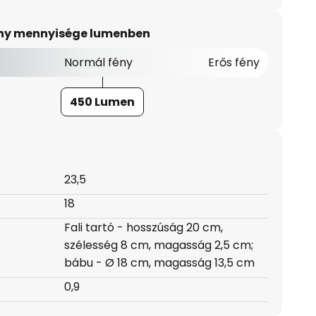
ény mennyisége lumenben
Normál fény
Erős fény
450 Lumen
23,5
18
Fali tartó - hosszúság 20 cm,
szélesség 8 cm, magasság 2,5 cm;
bábu - Ø 18 cm, magasság 13,5 cm
0,9