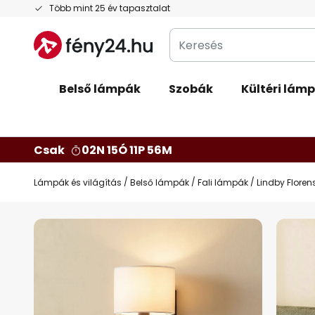
Ugrás
Több mint 25 év tapasztalat
a
Keresés
tartalomhoz
Belső lámpák
Szobák
Kültéri lám
Csak
02N 15Ó 11P 55M
Lámpák és világítás
Belső lámpák
Fali lámpák
Lindby Florens
Ugrás
a
képgaléria
végére