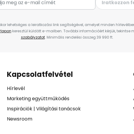
Iratkozzon f
ikor lehetséges a leiratkozási link segítségével, amelyet minden hírlevélb
űrlapon
keresztül küldött e-mailben. További információért kérjük, tekintse
szabályzatot
. Minimális rendelési összeg 39 990 ft.
Kapcsolatfelvétel
Hírlevél
Marketing együttműködés
Inspirációk
|
Világítási tanácsok
Newsroom