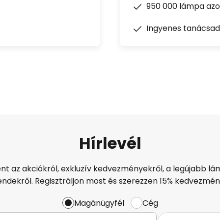
950 000 lámpa azon
Ingyenes tanácsad
Hírlevél
ént az akciókról, exkluzív kedvezményekről, a legújabb lám
endekről. Regisztráljon most és szerezzen 15% kedvezmén
Magánügyfél
Cég