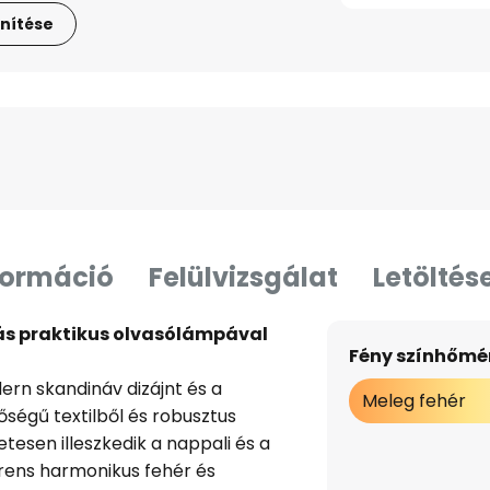
nítése
formáció
Felülvizsgálat
Letöltés
tás praktikus olvasólámpával
Fény színhőmér
ern skandináv dizájnt és a
Meleg fehér
nőségű textilből és robusztus
etesen illeszkedik a nappali és a
rens harmonikus fehér és