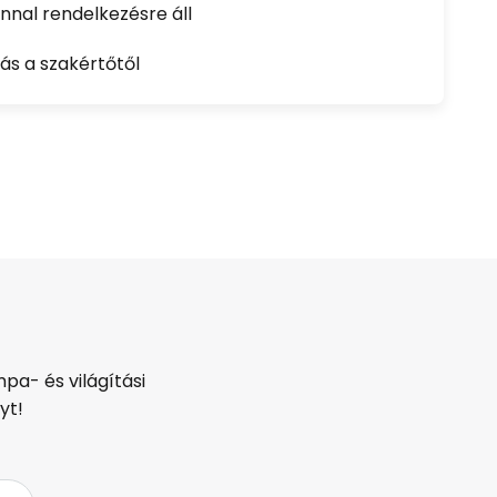
nal rendelkezésre áll
ás a szakértőtől
pa- és világítási
yt!