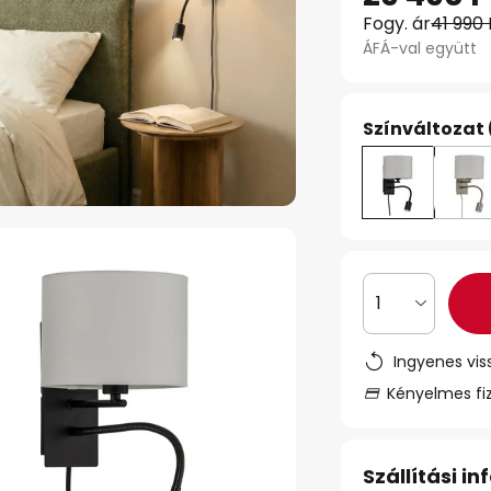
Fogy. ár
41 990 
ÁFÁ-val együtt
Színváltozat 
1
Ingyenes vis
Kényelmes fi
Szállítási i