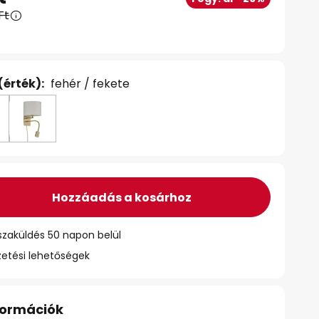
Ft
(érték):
fehér / fekete
Hozzáadás a kosárhoz
szaküldés 50 napon belül
zetési lehetőségek
nformációk