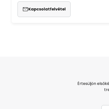
Kapcsolatfelvétel
Értesüljön elsők
tr