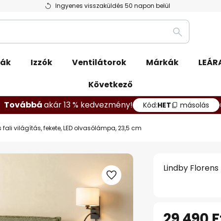
Ingyenes visszaküldés 50 napon belül
Keresés
pák
Izzók
Ventilátorok
Márkák
LEÁR
Következő
Továbbá
akár 13 % kedvezmény!
Kód:
HET
másolás
 fali világítás, fekete, LED olvasólámpa, 23,5 cm
Lindby Florens 
29 490 F