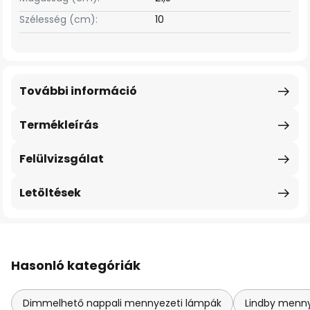
Szélesség (cm):
10
További információ
Termékleírás
Felülvizsgálat
Letöltések
Hasonló kategóriák
Dimmelhető nappali mennyezeti lámpák
Lindby menny