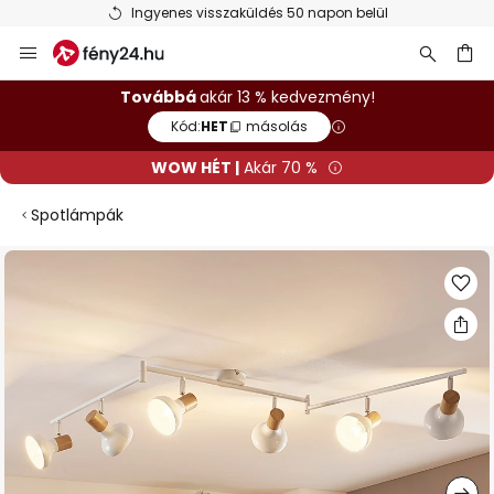
Ingyenes visszaküldés 50 napon belül
Ugrás
a
tartalomhoz
sés
Továbbá
akár 13 % kedvezmény!
Kód:
HET
másolás
WOW HÉT |
Akár 70 %
Spotlámpák
Ugrás
a
képgaléria
végére