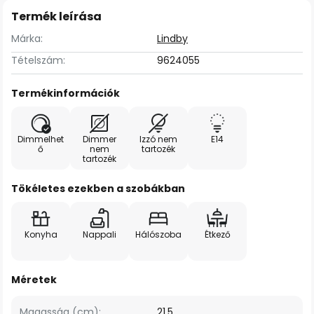
Termék leírása
Márka:
Lindby
Tételszám:
9624055
Termékinformációk
Dimmelhet
Dimmer
Izzó nem
E14
ő
nem
tartozék
tartozék
Tökéletes ezekben a szobákban
Konyha
Nappali
Hálószoba
Étkező
Méretek
Magasság (cm):
21,5