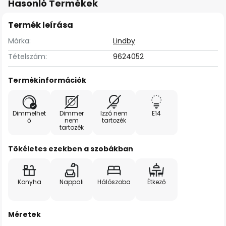
Hasonló Termékek
Termék leírása
Márka:
Lindby
Tételszám:
9624052
Termékinformációk
Dimmelhet
Dimmer
Izzó nem
E14
ő
nem
tartozék
tartozék
Tökéletes ezekben a szobákban
Konyha
Nappali
Hálószoba
Étkező
Méretek