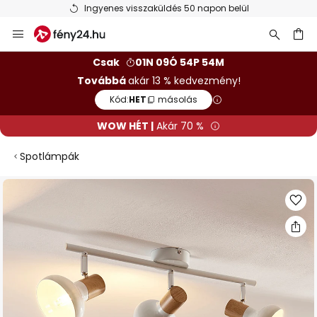
Ingyenes visszaküldés 50 napon belül
Ugrás
a
tartalomhoz
sés
Csak
01N 09Ó 54P 53M
Továbbá
akár 13 % kedvezmény!
Kód:
HET
másolás
WOW HÉT |
Akár 70 %
Spotlámpák
Ugrás
a
képgaléria
végére