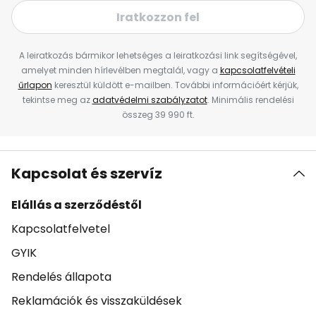
Iratkozzon fel
A leiratkozás bármikor lehetséges a leiratkozási link segítségével,
amelyet minden hírlevélben megtalál, vagy a
kapcsolatfelvételi
űrlapon
keresztül küldött e-mailben. További információért kérjük,
tekintse meg az
adatvédelmi szabályzatot
. Minimális rendelési
összeg 39 990 ft.
Kapcsolat és szervíz
Elállás a szerződéstől
Kapcsolatfelvetel
GYIK
Rendelés állapota
Reklamációk és visszaküldések