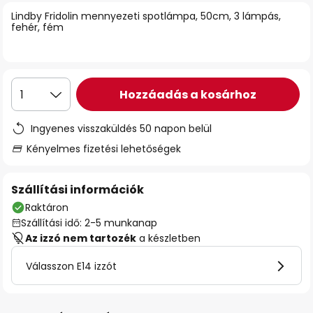
Lindby Fridolin mennyezeti spotlámpa, 50cm, 3 lámpás,
fehér, fém
Hozzáadás a kosárhoz
1
Ingyenes visszaküldés 50 napon belül
Kényelmes fizetési lehetőségek
Szállítási információk
Raktáron
Szállítási idő: 2-5 munkanap
Az izzó nem tartozék
a készletben
Válasszon E14 izzót