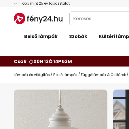
Ugrás
Több mint 25 év tapasztalat
a
Keresés
tartalomhoz
Belső lámpák
Szobák
Kültéri lám
Csak
00N 13Ó 14P 52M
Lámpák és világítás
Belső lámpák
Függőlámpák & Csillárok
Ugrás
a
képgaléria
végére