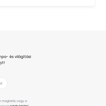
pa- és világítási
yt!
el
en megtalál, vagy a
 meg az
adatvédelmi