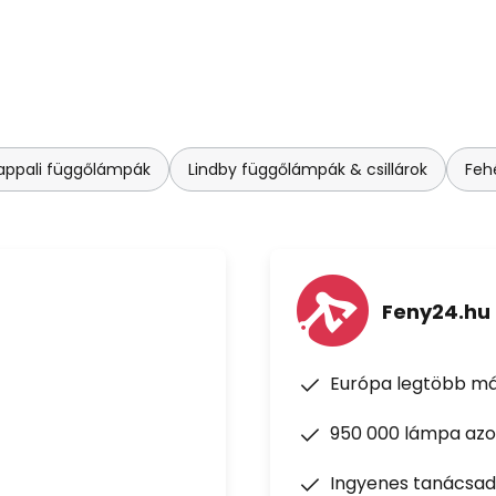
nappali függőlámpák
Lindby függőlámpák & csillárok
Feh
Feny24.hu
Európa legtöbb má
950 000 lámpa azon
Ingyenes tanácsad