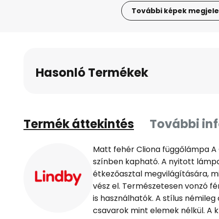
További képek megjele
Ugrás
a
képgaléria
elejére
Hasonló Termékek
Termék áttekintés
További in
Matt fehér Cliona függőlámpa A
színben kapható. A nyitott lámpa
étkezőasztal megvilágítására, 
vész el. Természetesen vonzó fé
is használhatók. A stílus némileg a
csavarok mint elemek nélkül. A kl