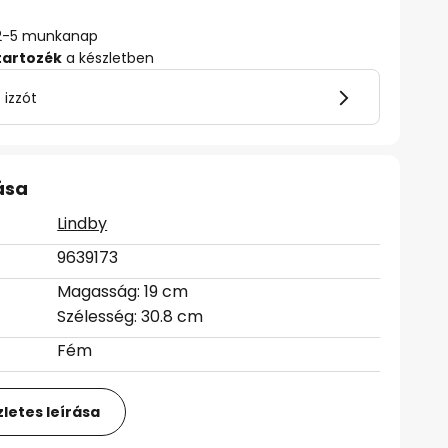
ő: 2-5 munkanap
tartozék
a készletben
 izzót
ása
Lindby
9639173
Magasság: 19 cm
Szélesség: 30.8 cm
Fém
letes leírása