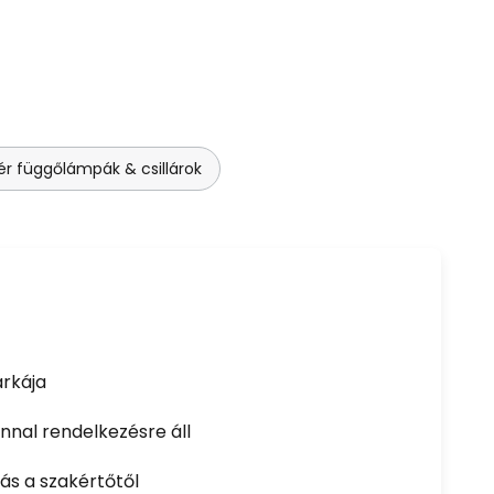
ér függőlámpák & csillárok
rkája
nal rendelkezésre áll
ás a szakértőtől