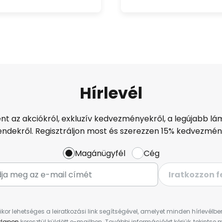
Hírlevél
ént az akciókról, exkluzív kedvezményekről, a legújabb lám
endekről. Regisztráljon most és szerezzen 15% kedvezmén
Magánügyfél
Cég
Iratkozzon f
ikor lehetséges a leiratkozási link segítségével, amelyet minden hírlevélb
űrlapon
keresztül küldött e-mailben. További információért kérjük, tekintse