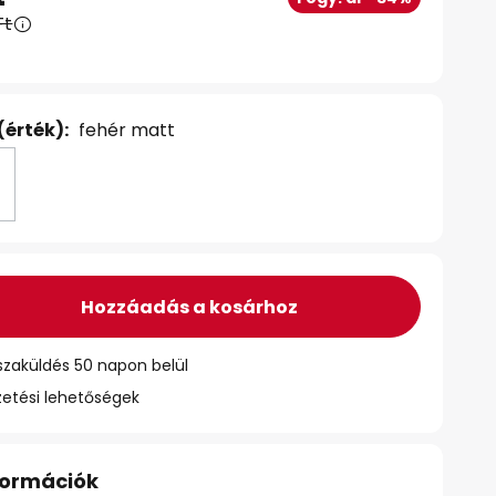
Ft
(érték):
fehér matt
Hozzáadás a kosárhoz
szaküldés 50 napon belül
zetési lehetőségek
nformációk