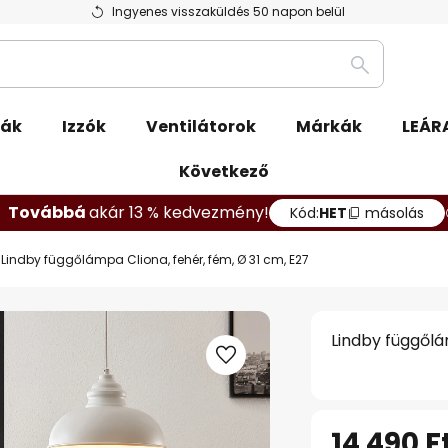
Ingyenes visszaküldés 50 napon belül
Keresés
pák
Izzók
Ventilátorok
Márkák
LEÁR
Következő
Továbbá
akár 13 % kedvezmény!
Kód:
HET
másolás
Lindby függőlámpa Cliona, fehér, fém, Ø 31 cm, E27
Lindby függőlá
14 490 F