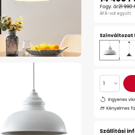
Fogy. ár
21 990 
ÁFÁ-val együtt
Színváltozat 
1
Ingyenes vis
Kényelmes fi
Szállítási i