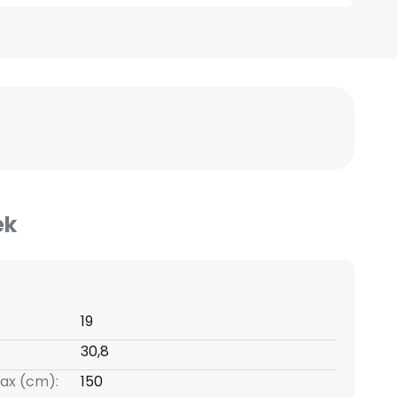
ek
19
30,8
ax (cm):
150