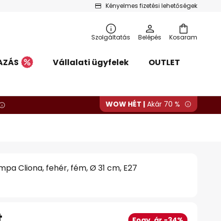
Kényelmes fizetési lehetőségek
Szolgáltatás
Belépés
Kosaram
AZÁS
Vállalati ügyfelek
OUTLET
WOW HÉT |
Akár 70 %
mpa Cliona, fehér, fém, Ø 31 cm, E27
t
Fogy. ár -34%