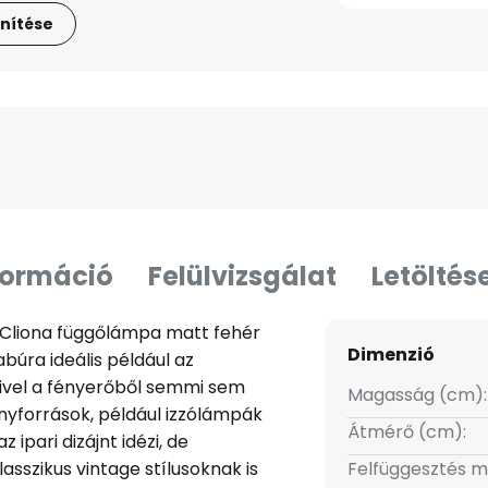
nítése
formáció
Felülvizsgálat
Letöltés
 Cliona függőlámpa matt fehér
Dimenzió
búra ideális például az
mivel a fényerőből semmi sem
Magasság (cm):
nyforrások, például izzólámpák
Átmérő (cm):
z ipari dizájnt idézi, de
asszikus vintage stílusoknak is
Felfüggesztés m