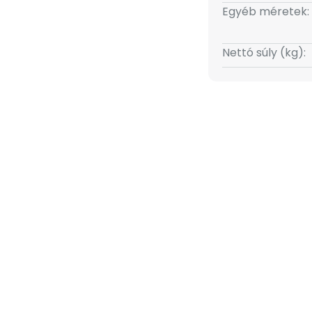
ly akár egy régebbi évtizedből
Egyéb méretek:
Nettó súly (kg):