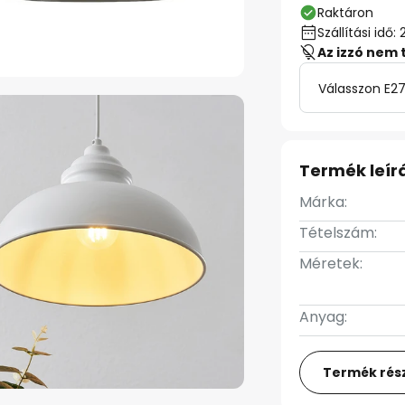
Raktáron
Szállítási id
Az izzó nem 
Válasszon E27
Termék leír
Márka:
Tételszám:
Méretek:
Anyag:
Termék rész