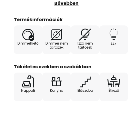
kedvez a Cliona függőlámpa, ame
Bővebben
is származhat.
Termékinformációk
Dimmelhető
Dimmer nem
Izzó nem
E27
tartozék
tartozék
Tökéletes ezekben a szobákban
Nappali
Konyha
Előszoba
Étkező