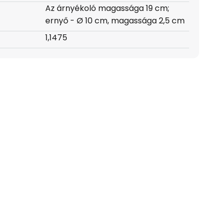
Az árnyékoló magassága 19 cm;
ernyő - Ø 10 cm, magassága 2,5 cm
1,1475