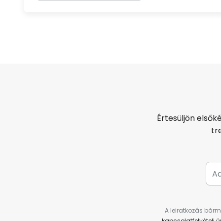
Értesüljön elsők
tr
A leiratkozás bárm
kapcsolatfelvételi 