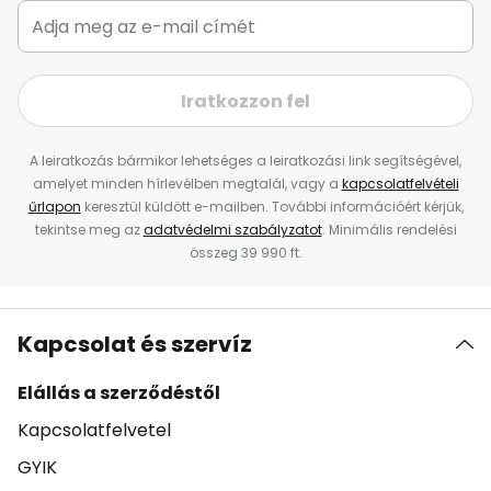
Iratkozzon fel
A leiratkozás bármikor lehetséges a leiratkozási link segítségével,
amelyet minden hírlevélben megtalál, vagy a
kapcsolatfelvételi
űrlapon
keresztül küldött e-mailben. További információért kérjük,
tekintse meg az
adatvédelmi szabályzatot
. Minimális rendelési
összeg 39 990 ft.
Kapcsolat és szervíz
Elállás a szerződéstől
Kapcsolatfelvetel
GYIK