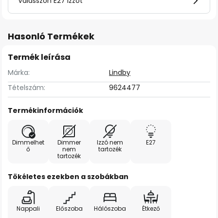
Válasszon E27 izzót
Hasonló Termékek
Termék leírása
Márka:
Lindby
Tételszám:
9624477
Termékinformációk
Dimmelhet
Dimmer
Izzó nem
E27
ő
nem
tartozék
tartozék
Tökéletes ezekben a szobákban
Nappali
Előszoba
Hálószoba
Étkező