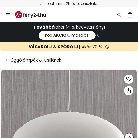
lat
Ingyenes visszaküldés 50 napon be
Ugrás
a
tartalomhoz
sés
Továbbá
akár 14 % kedvezmény!
Kód:
AKCIO
másolás
VÁSÁROLJ & SPÓROLJ |
Akár 70 %
Függőlámpák & Csillárok
Ugrás
a
képgaléria
végére