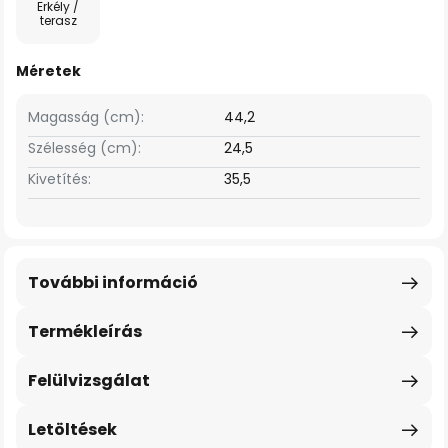
Erkély /
terasz
Méretek
Magasság (cm):
44,2
Szélesség (cm):
24,5
Kivetítés:
35,5
További információ
Termékleírás
Felülvizsgálat
Letöltések