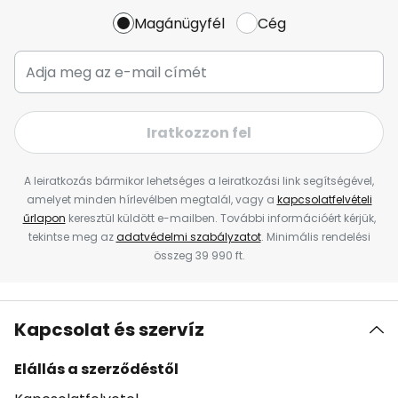
Magánügyfél
Cég
Iratkozzon fel
A leiratkozás bármikor lehetséges a leiratkozási link segítségével,
amelyet minden hírlevélben megtalál, vagy a
kapcsolatfelvételi
űrlapon
keresztül küldött e-mailben. További információért kérjük,
tekintse meg az
adatvédelmi szabályzatot
. Minimális rendelési
összeg 39 990 ft.
Kapcsolat és szervíz
Elállás a szerződéstől