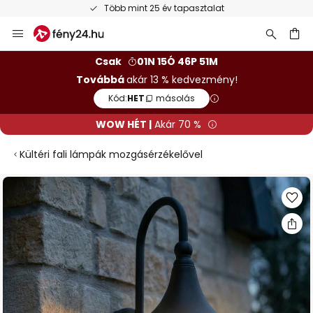
Több mint 25 év tapasztalat
Ugrás
a
tartalomhoz
sés
Csak
01N 15Ó 46P 50M
Továbbá
akár 13 % kedvezmény!
Kód:
HET
másolás
WOW HÉT |
Akár 70 %
Kültéri fali lámpák mozgásérzékelővel
Ugrás
a
képgaléria
végére