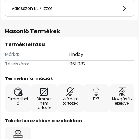
Válasszon E27 izzót
Hasonló Termékek
Termék leírása
Márka:
Lindby
Tételszám:
9611082
Termékinformációk
Dimmelhet
Dimmer
Izzó nem
E27
Mozgásérz
ő
nem
tartozék
ékelővel
tartozék
Tökéletes ezekben a szobákban