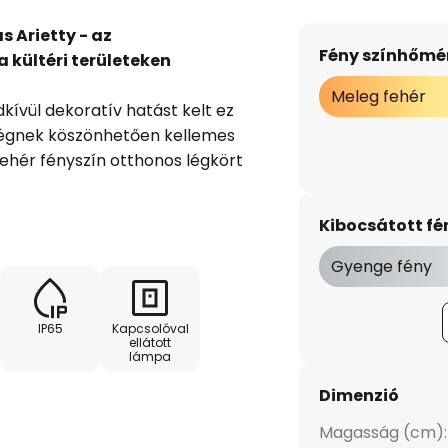
s Arietty - az
Fény színhőmér
 kültéri területeken
Meleg fehér
kívül dekoratív hatást kelt ez
ségnek köszönhetően kellemes
ehér fényszín otthonos légkört
Arietty asztali világítás egy
- és kikapcsolható. Ízléses
Kibocsátott f
dezési élmény jellemzi a Lindby
ás szalviaszínű. Ez a lámpa
Gyenge fény
dettségének köszönhetően por-
IP65
Kapcsolóval
ellátott
lámpa
al
Dimenzió
Magasság (cm):