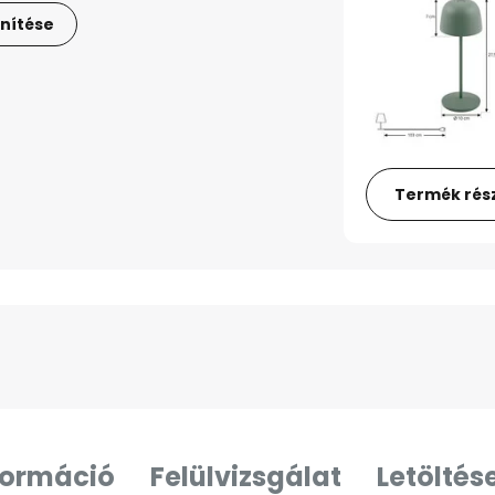
nítése
Termék rész
formáció
Felülvizsgálat
Letöltés