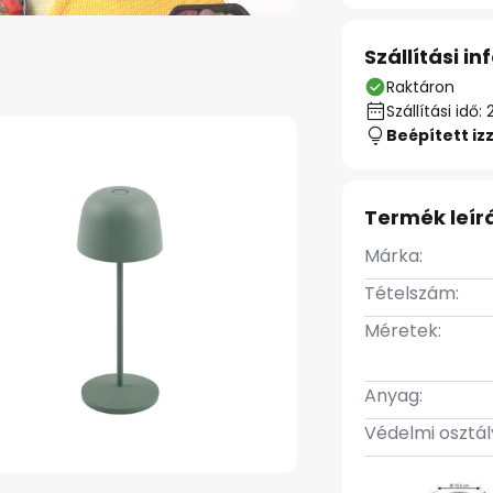
Szállítási i
Raktáron
Szállítási id
Beépített iz
Termék leír
Márka:
Tételszám:
Méretek:
Anyag:
Védelmi osztál