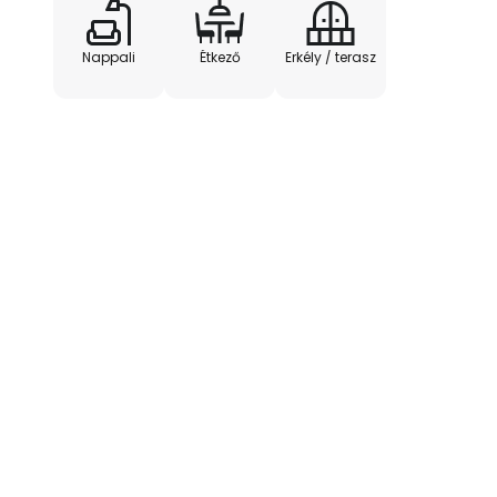
- Világítási idő 7,5 óra
Nappali
Étkező
Erkély / terasz
- Töltési idő 4-5 óra
- Töltési áram 1 A