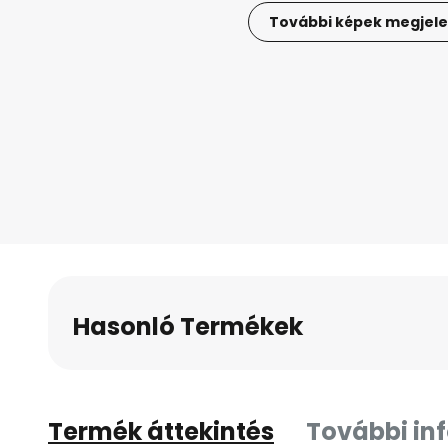
További képek megjele
Ugrás
a
képgaléria
elejére
Hasonló Termékek
Termék áttekintés
További in