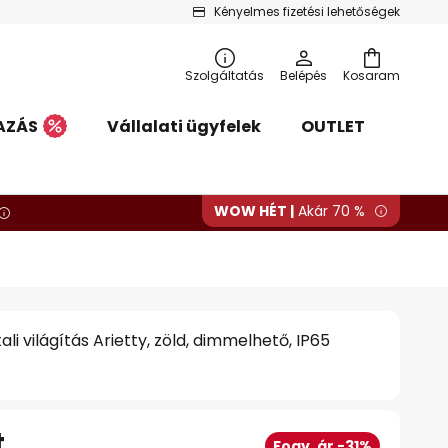
Kényelmes fizetési lehetőségek
Szolgáltatás
Belépés
Kosaram
AZÁS
Vállalati ügyfelek
OUTLET
WOW HÉT |
Akár 70 %
ali világítás Arietty, zöld, dimmelhető, IP65
t
Fogy. ár -31%