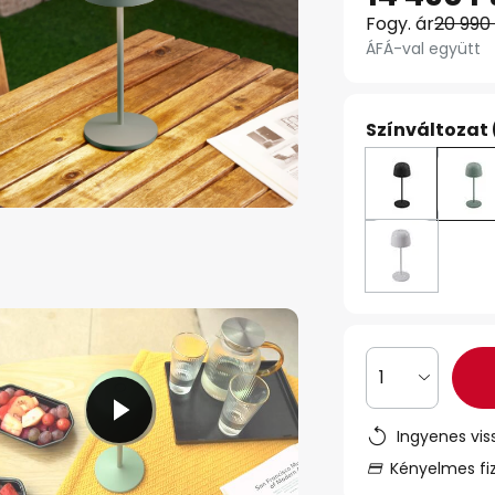
Fogy. ár
20 990
ÁFÁ-val együtt
Színváltozat 
1
Ingyenes vis
Kényelmes fi