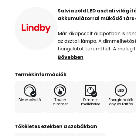
Salvia zöld LED asztali világítá
akkumulátorral működő társ a
Már kikapcsolt állapotban is rend
az asztali lámpa. A dimmelhető
hangulatot teremthet. A meleg f
varázsol a kültéri területekre. Az 
Bővebben
érintéskapcsolóval könnyedén be
kialakítás és meggyőző lakberen
Termékinformációk
márkájú asztali lámpát. A világít
szépíti otthonát, és IP65 IP-vé
és vízsugárálló.
Dimmelhető
Touch
Dimmer
Energiahaték
Műszaki adatok
dimmer
mellékelve
ony és tartós
- 4400 mAh Li-ion akkumulátorr
Tökéletes ezekben a szobákban
- USB-C kábellel