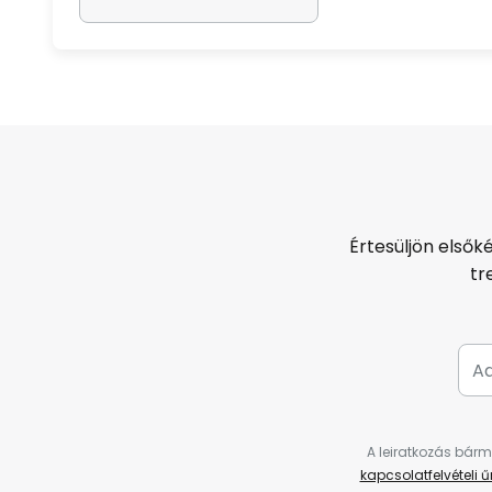
Értesüljön elsők
tr
A leiratkozás bárm
kapcsolatfelvételi 