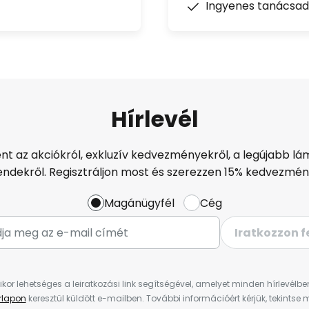
Ingyenes tanácsad
Hírlevél
ént az akciókról, exkluzív kedvezményekről, a legújabb lám
endekről. Regisztráljon most és szerezzen 15% kedvezmén
Magánügyfél
Cég
Iratkozzon f
ikor lehetséges a leiratkozási link segítségével, amelyet minden hírlevélb
űrlapon
keresztül küldött e-mailben. További információért kérjük, tekintse