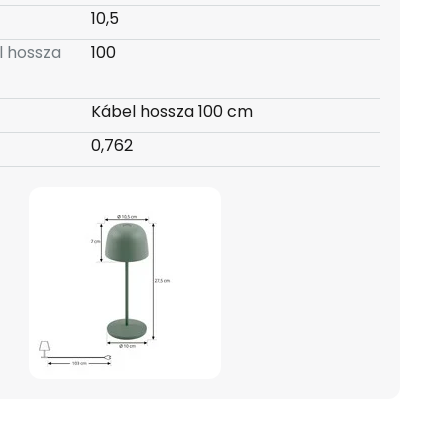
10,5
l hossza
100
Kábel hossza 100 cm
0,762