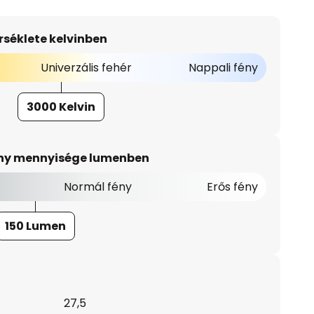
séklete kelvinben
Univerzális fehér
Nappali fény
3000 Kelvin
ény mennyisége lumenben
Normál fény
Erős fény
150 Lumen
27,5