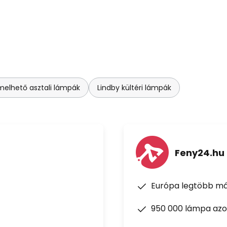
elhető asztali lámpák
Lindby kültéri lámpák
Feny24.hu
Európa legtöbb má
950 000 lámpa azon