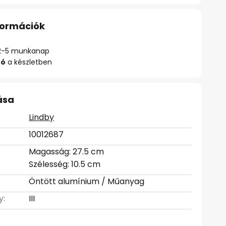
nformációk
ő: 2-5 munkanap
zó
a készletben
ása
Lindby
10012687
Magasság: 27.5 cm
Szélesség: 10.5 cm
Öntött alumínium / Műanyag
y:
III