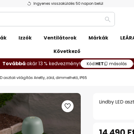
Ingyenes visszaküldés 50 napon belül
Keresés
pák
Izzók
Ventilátorok
Márkák
LEÁR
Következő
Továbbá
akár 13 % kedvezmény!
Kód:
HET
másolás
D asztali világítás Arietty, zöld, dimmelhető, IP65
Lindby LED aszt
14 490 F