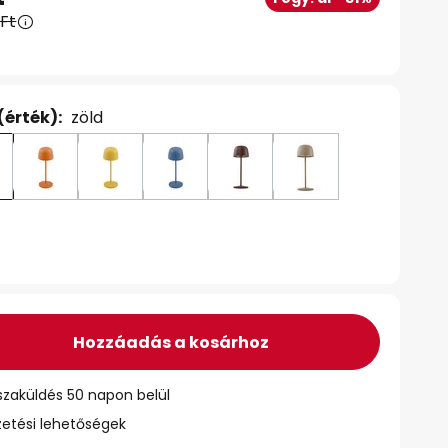
 Ft
(érték):
zöld
Hozzáadás a kosárhoz
szaküldés 50 napon belül
zetési lehetőségek