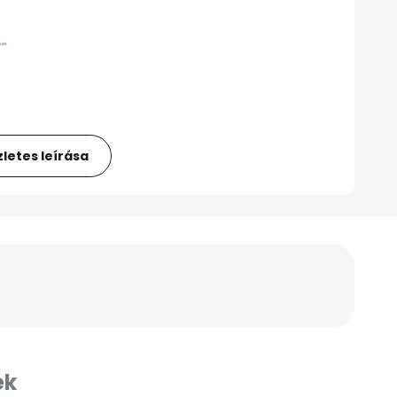
letes leírása
ek