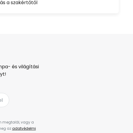
ás a szakértőtől
pa- és világítási
yt!
el
en megtalál, vagy a
 meg az
adatvédelmi