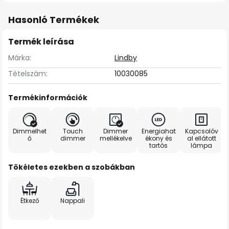
Hasonló Termékek
Termék leírása
Márka:
Lindby
Tételszám:
10030085
Termékinformációk
Dimmelhet
Touch
Dimmer
Energiahat
Kapcsolóv
ő
dimmer
mellékelve
ékony és
al ellátott
tartós
lámpa
Tökéletes ezekben a szobákban
Étkező
Nappali