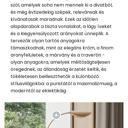
szól, amelyek soha nem mennek ki a divatból,
és még évtizedekig szépek, relevánsak és
kívánatosak maradnak. Ezek az időtlen
alapdarabok a tiszta vonalakat, a lágy íveket
és a kiegyensúlyozott arányokat ünneplik. A
tervezők olyan tartós anyagokra
támaszkodnak, mint az elegáns króm, a finom
aranyfelületek, a márvány és a travertin -
olyan anyagokra, amelyek méltóságteljesen
öregednek, az állandóság érzetét keltik, és
tökéletesen beilleszthetők a különböző
stílusvilágokba: a puristától a maximalizmusig, a
moderntől az eklektikáig.