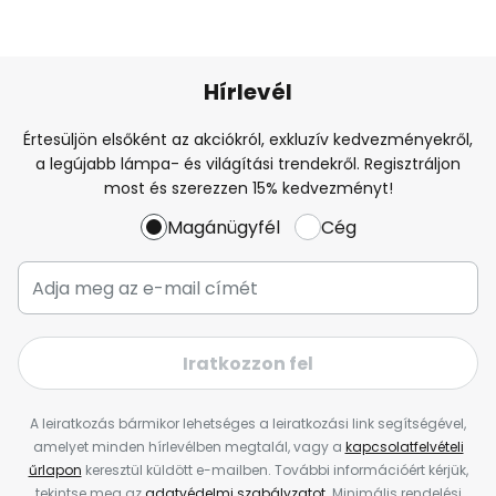
Hírlevél
Értesüljön elsőként az akciókról, exkluzív kedvezményekről,
a legújabb lámpa- és világítási trendekről. Regisztráljon
most és szerezzen 15% kedvezményt!
Magánügyfél
Cég
Iratkozzon fel
A leiratkozás bármikor lehetséges a leiratkozási link segítségével,
amelyet minden hírlevélben megtalál, vagy a
kapcsolatfelvételi
űrlapon
keresztül küldött e-mailben. További információért kérjük,
tekintse meg az
adatvédelmi szabályzatot
. Minimális rendelési