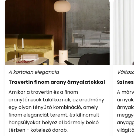
A kortalan elegancia
Változa
Travertin finom arany árnyalatokkal
Színes
Amikor a travertin és a finom
A márv
aranytónusok találkoznak, az eredmény
árnyala
egy olyan fényűző kombináció, amely
árnyala
finom eleganciát teremt, és kifinomult
meggyőz
hangsúlyokat helyez el bármely belső
anyagga
térben - kötelező darab.
világítá