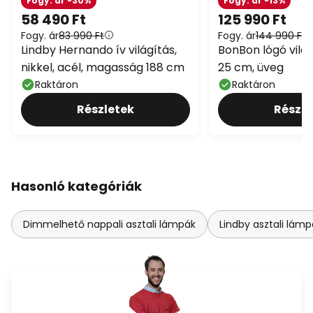
Fogy. ár -30%
Fogy. ár -13%
58 490 Ft
125 990 Ft
Fogy. ár
83 990 Ft
Fogy. ár
144 990 Ft
Lindby Hernando ív világítás,
BonBon lógó világ
nikkel, acél, magasság 188 cm
25 cm, üveg
Raktáron
Raktáron
Részletek
Részle
Hasonló kategóriák
Dimmelhető nappali asztali lámpák
Lindby asztali lámp