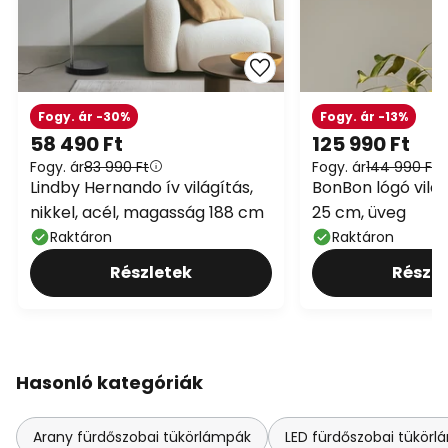
Fogy. ár -30%
Fogy. ár -13%
58 490 Ft
125 990 Ft
Fogy. ár
83 990 Ft
Fogy. ár
144 990 Ft
Lindby Hernando ív világítás,
BonBon lógó világ
nikkel, acél, magasság 188 cm
25 cm, üveg
Raktáron
Raktáron
Részletek
Részle
Hasonló kategóriák
Arany fürdőszobai tükörlámpák
LED fürdőszobai tükör