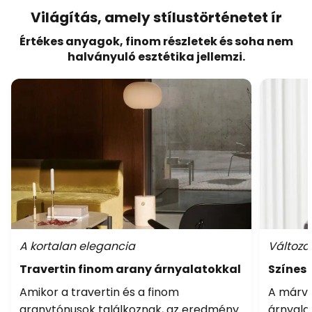
Világítás, amely stílustörténetet ír
Értékes anyagok, finom részletek és soha nem
halványuló esztétika jellemzi.
A kortalan elegancia
Változa
Travertin finom arany árnyalatokkal
Színes
Amikor a travertin és a finom
A márv
aranytónusok találkoznak, az eredmény
árnyala