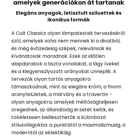
amelyek generációkon át tartanak
Elegáns anyagok, letisztult sziluettek és
ikonikus formák
A Cult Classics olyan lámpatestek tervezéséről
szól, amelyek soha nem mennek ki a divatból,
és még évtizedekig szépek, relevánsak és
kívánatosak maradnak. Ezek az időtlen
alapdarabok a tiszta vonalakat, a lágy íveket
és a kiegyensúlyozott arányokat ünneplik. A
tervezők olyan tartós anyagokra
támaszkodnak, mint az elegáns króm, a finom
aranyfelületek, a márvány és a travertin -
olyan anyagokra, amelyek méltóságteljesen
öregednek, az állandóság érzetét keltik, és
tökéletesen beilleszthetők a különböző
stílusvilágokba: a puristától a maximalizmusig, a
moderntől az eklektikáig.