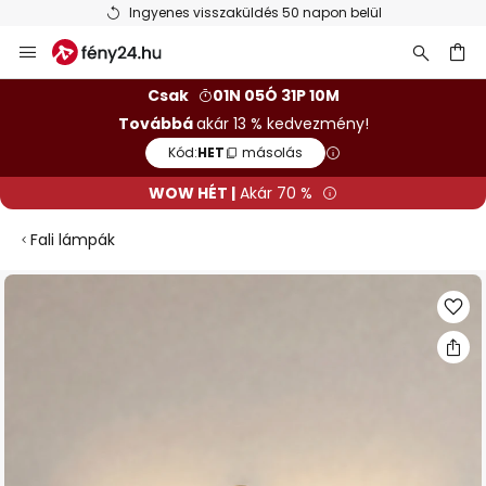
Ingyenes visszaküldés 50 napon belül
Ugrás
a
tartalomhoz
sés
Csak
01N 05Ó 31P 10M
Továbbá
akár 13 % kedvezmény!
Kód:
HET
másolás
WOW HÉT |
Akár 70 %
Fali lámpák
Ugrás
a
képgaléria
végére