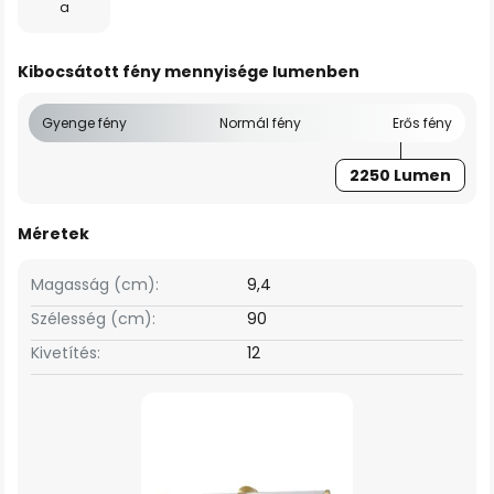
a
Kibocsátott fény mennyisége lumenben
Gyenge fény
Normál fény
Erős fény
2250 Lumen
Méretek
Magasság (cm):
9,4
Szélesség (cm):
90
Kivetítés:
12