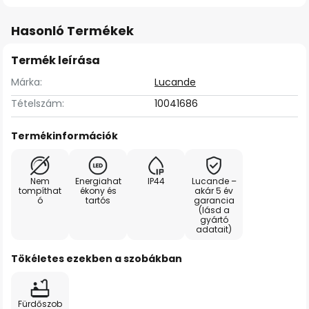
Hasonló Termékek
Termék leírása
Márka:
Lucande
Tételszám:
10041686
Termékinformációk
Nem
Energiahat
IP44
Lucande –
tompíthat
ékony és
akár 5 év
ó
tartós
garancia
(lásd a
gyártó
adatait)
Tökéletes ezekben a szobákban
Fürdőszob