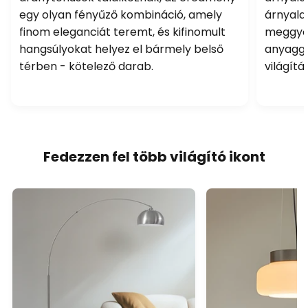
egy olyan fényűző kombináció, amely
árnyala
finom eleganciát teremt, és kifinomult
meggyőz
hangsúlyokat helyez el bármely belső
anyagga
térben - kötelező darab.
világítá
Fedezzen fel több világító ikont