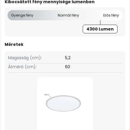
Kibocsátott fény mennyisége lumenben
Gyenge fény
Normál fény
Erős fény
4300 Lumen
Méretek
Magasság (cm):
5,2
Átmérő (cm):
60