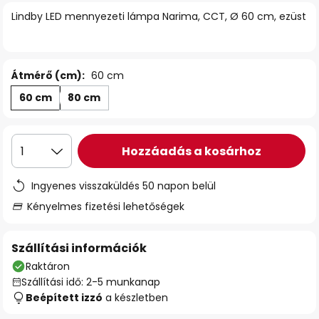
Lindby LED mennyezeti lámpa Narima, CCT, Ø 60 cm, ezüst
Átmérő (cm):
60 cm
60 cm
80 cm
Hozzáadás a kosárhoz
1
Ingyenes visszaküldés 50 napon belül
Kényelmes fizetési lehetőségek
Szállítási információk
Raktáron
Szállítási idő: 2-5 munkanap
Beépített izzó
a készletben