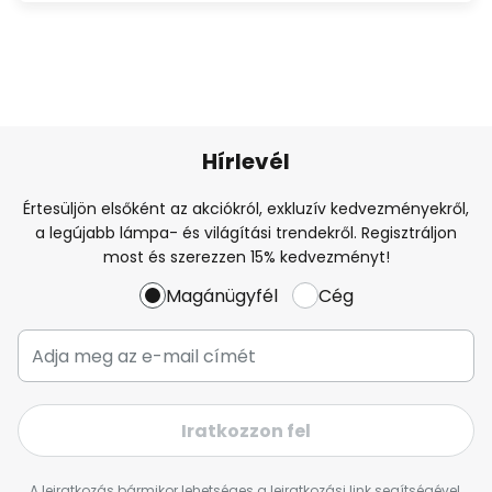
Hírlevél
Értesüljön elsőként az akciókról, exkluzív kedvezményekről,
a legújabb lámpa- és világítási trendekről. Regisztráljon
most és szerezzen 15% kedvezményt!
Magánügyfél
Cég
Iratkozzon fel
A leiratkozás bármikor lehetséges a leiratkozási link segítségével,