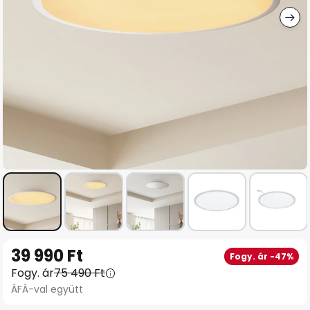
Ugrás
39 990 Ft
Fogy. ár -47%
a
Fogy. ár
75 490 Ft
képgaléria
ÁFÁ-val együtt
elejére