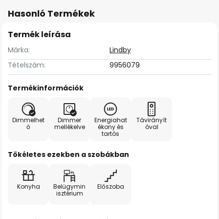
Hasonló Termékek
Termék leírása
Márka:
Lindby
Tételszám:
9956079
Termékinformációk
Dimmelhet
Dimmer
Energiahat
Távirányít
ő
mellékelve
ékony és
óval
tartós
Tökéletes ezekben a szobákban
Konyha
Belügymin
Előszoba
isztérium