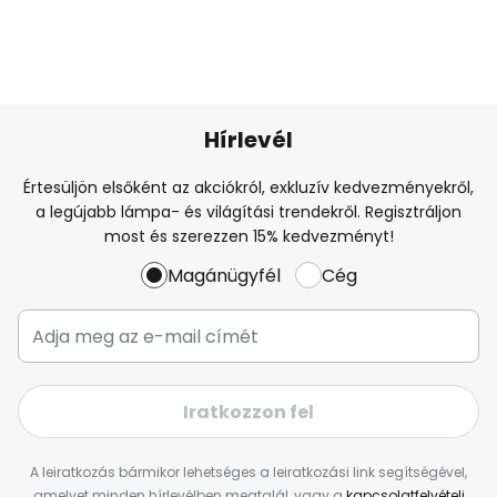
Hírlevél
Értesüljön elsőként az akciókról, exkluzív kedvezményekről,
a legújabb lámpa- és világítási trendekről. Regisztráljon
most és szerezzen 15% kedvezményt!
Magánügyfél
Cég
Iratkozzon fel
A leiratkozás bármikor lehetséges a leiratkozási link segítségével,
amelyet minden hírlevélben megtalál, vagy a
kapcsolatfelvételi