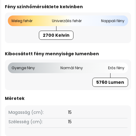
Fény színhőmérséklete kelvinben
Meleg fehér
Univerzális fehér
Nappali fény
2700 Kelvin
Kibocsátott fény mennyisége lumenben
Gyenge fény
Normál fény
Erős fény
5760 Lumen
Méretek
Magasság (cm):
15
Szélesség (cm):
15