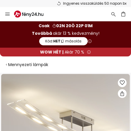
Ingyenes visszaküldés 50 napon belül
Ugrás
a
tartalomhoz
sés
Csak
02N 20Ó 22P 01M
Továbbá
akár 13 % kedvezmény!
Kód:
HET
másolás
WOW HÉT |
Akár 70 %
Mennyezeti lámpák
Ugrás
a
képgaléria
végére