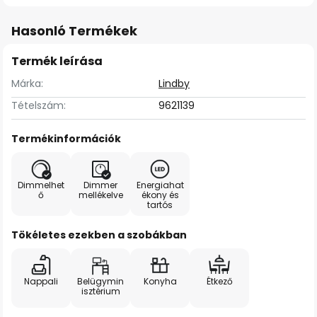
Hasonló Termékek
Termék leírása
Márka:
Lindby
Tételszám:
9621139
Termékinformációk
Dimmelhet
Dimmer
Energiahat
ő
mellékelve
ékony és
tartós
Tökéletes ezekben a szobákban
Nappali
Belügymin
Konyha
Étkező
isztérium