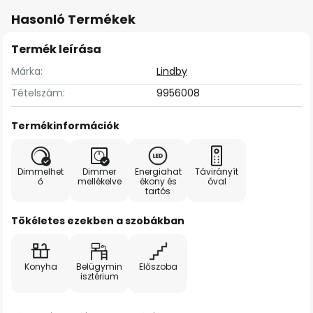
Hasonló Termékek
Termék leírása
Márka:
Lindby
Tételszám:
9956008
Termékinformációk
Dimmelhet
Dimmer
Energiahat
Távirányít
ő
mellékelve
ékony és
óval
tartós
Tökéletes ezekben a szobákban
Konyha
Belügymin
Előszoba
isztérium