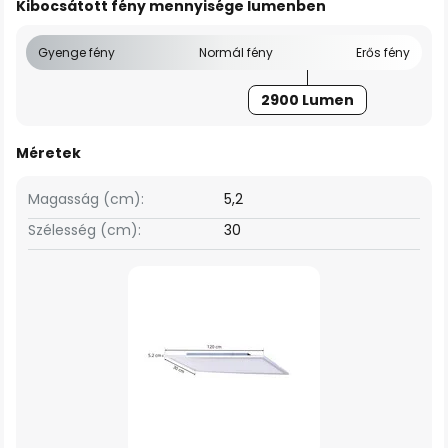
Kibocsátott fény mennyisége lumenben
Gyenge fény
Normál fény
Erős fény
2900 Lumen
Méretek
Magasság (cm):
5,2
Szélesség (cm):
30