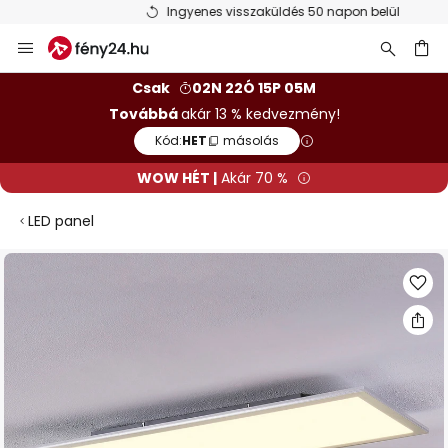
Ingyenes visszaküldés 50 napon belül
Ugrás
a
tartalomhoz
sés
Csak
02N 22Ó 15P 05M
Továbbá
akár 13 % kedvezmény!
Kód:
HET
másolás
WOW HÉT |
Akár 70 %
LED panel
Ugrás
a
képgaléria
végére