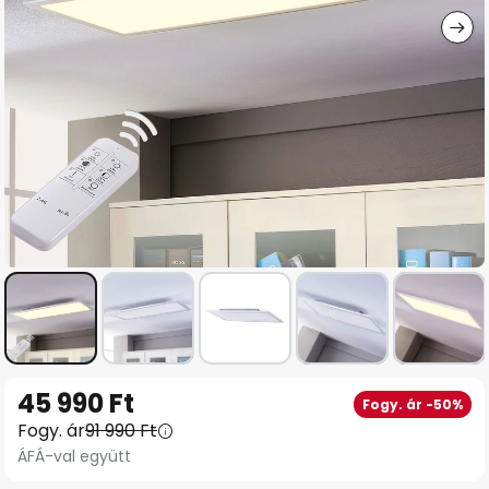
Ugrás
45 990 Ft
Fogy. ár -50%
a
Fogy. ár
91 990 Ft
képgaléria
ÁFÁ-val együtt
elejére