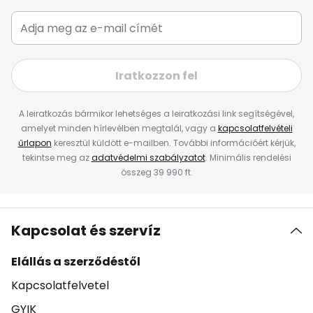
Iratkozzon fel
A leiratkozás bármikor lehetséges a leiratkozási link segítségével,
amelyet minden hírlevélben megtalál, vagy a
kapcsolatfelvételi
űrlapon
keresztül küldött e-mailben. További információért kérjük,
tekintse meg az
adatvédelmi szabályzatot
. Minimális rendelési
összeg 39 990 ft.
Kapcsolat és szervíz
Elállás a szerződéstől
Kapcsolatfelvetel
GYIK