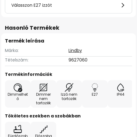
Válasszon E27 izzót
Hasonló Termékek
Termék leírása
Márka:
Lindby
Tételszám:
9627060
Termékinformációk
Dimmelhet
Dimmer
Izzó nem
E27
IP44
ő
nem
tartozék
tartozék
Tökéletes ezekben a szobákban
Fürdőszob
Előszoba