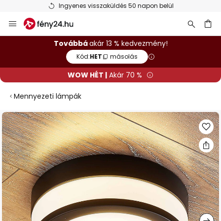
Ingyenes visszaküldés 50 napon belül
Ugrás
a
tartalomhoz
sés
Továbbá
akár 13 % kedvezmény!
Kód:
HET
másolás
WOW HÉT |
Akár 70 %
Mennyezeti lámpák
Ugrás
a
képgaléria
végére