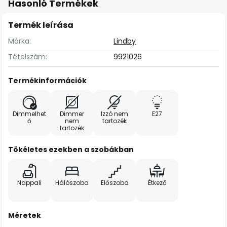
Hasonló Termékek
Termék leírása
Márka:
Lindby
Tételszám:
9921026
Termékinformációk
Dimmelhet
Dimmer
Izzó nem
E27
ő
nem
tartozék
tartozék
Tökéletes ezekben a szobákban
Nappali
Hálószoba
Előszoba
Étkező
Méretek