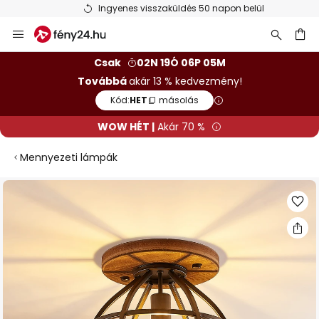
Ingyenes visszaküldés 50 napon belül
Ugrás
a
tartalomhoz
sés
Csak
02N 19Ó 06P 05M
Továbbá
akár 13 % kedvezmény!
Kód:
HET
másolás
WOW HÉT |
Akár 70 %
Mennyezeti lámpák
Ugrás
a
képgaléria
végére