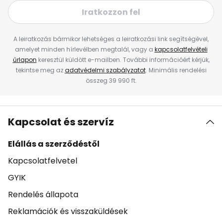
Iratkozzon fel
A leiratkozás bármikor lehetséges a leiratkozási link segítségével,
amelyet minden hírlevélben megtalál, vagy a
kapcsolatfelvételi
űrlapon
keresztül küldött e-mailben. További információért kérjük,
tekintse meg az
adatvédelmi szabályzatot
. Minimális rendelési
összeg 39 990 ft.
Kapcsolat és szervíz
Elállás a szerződéstől
Kapcsolatfelvetel
GYIK
Rendelés állapota
Reklamációk és visszaküldések