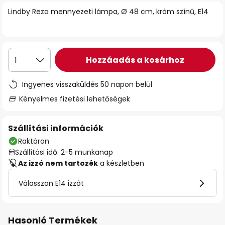
Lindby Reza mennyezeti lámpa, Ø 48 cm, króm színű, E14
Hozzáadás a kosárhoz
1
Ingyenes visszaküldés 50 napon belül
Kényelmes fizetési lehetőségek
Szállítási információk
Raktáron
Szállítási idő: 2-5 munkanap
Az izzó nem tartozék
a készletben
Válasszon E14 izzót
Hasonló Termékek