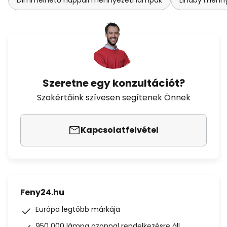
Dimmelhető nappali mennyezeti lámpák
Lindby menny
Szeretne egy konzultációt?
Szakértőink szívesen segítenek Önnek
Kapcsolatfelvétel
Feny24.hu
Európa legtöbb márkája
950 000 lámpa azonnal rendelkezésre áll