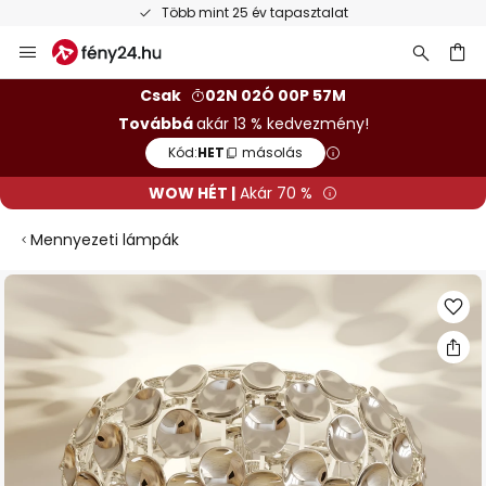
Több mint 25 év tapasztalat
Ingye
Ugrás
a
tartalomhoz
sés
Csak
02N 02Ó 00P 56M
Továbbá
akár 13 % kedvezmény!
Kód:
HET
másolás
WOW HÉT |
Akár 70 %
Mennyezeti lámpák
Ugrás
a
képgaléria
végére