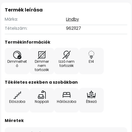
Termék leírása
Márka:
Lindby
Tételszám:
9621127
Termékinformációk
Dimmelhet
Dimmer
Izzó nem
E14
ő
nem
tartozék
tartozék
Tökéletes ezekben a szobákban
Előszoba
Nappali
Hálószoba
Étkező
Méretek