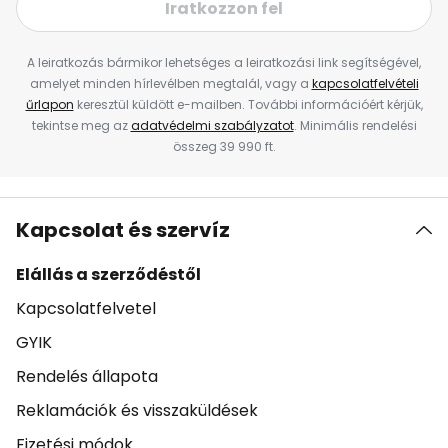
Iratkozzon fel
A leiratkozás bármikor lehetséges a leiratkozási link segítségével,
amelyet minden hírlevélben megtalál, vagy a
kapcsolatfelvételi
űrlapon
keresztül küldött e-mailben. További információért kérjük,
tekintse meg az
adatvédelmi szabályzatot
. Minimális rendelési
összeg 39 990 ft.
Kapcsolat és szervíz
Elállás a szerződéstől
Kapcsolatfelvetel
GYIK
Rendelés állapota
Reklamációk és visszaküldések
Fizetési módok