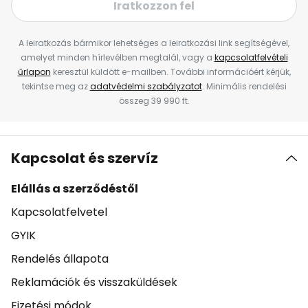
Iratkozzon fel
A leiratkozás bármikor lehetséges a leiratkozási link segítségével,
amelyet minden hírlevélben megtalál, vagy a
kapcsolatfelvételi
űrlapon
keresztül küldött e-mailben. További információért kérjük,
tekintse meg az
adatvédelmi szabályzatot
. Minimális rendelési
összeg 39 990 ft.
Kapcsolat és szervíz
Elállás a szerződéstől
Kapcsolatfelvetel
GYIK
Rendelés állapota
Reklamációk és visszaküldések
Fizetési módok