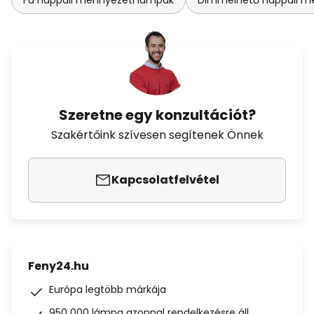
Fa nappali mennyezeti lámpák
Dimmelhető nappali m
Szeretne egy konzultációt?
Szakértőink szívesen segítenek Önnek
Kapcsolatfelvétel
Feny24.hu
Európa legtöbb márkája
950 000 lámpa azonnal rendelkezésre áll