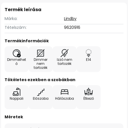
Termék leírása
Márka:
Lindby
Tételszám:
9620916
Termékinformációk
Dimmelhet
Dimmer
Izzó nem
E14
ő
nem
tartozék
tartozék
Tökéletes ezekben a szobákban
Nappali
Előszoba
Hálószoba
Étkező
Méretek