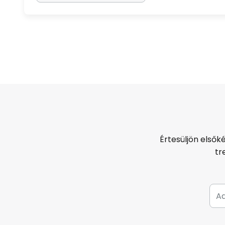
Értesüljön elsők
tr