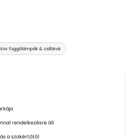
os függőlámpák & csillárok
rkája
nal rendelkezésre áll
ás a szakértőtől