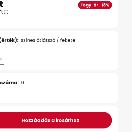
t
Fogy. ár -18%
Ft
(érték):
színes átlátszó / fekete
 száma:
6
Hozzáadás a kosárhoz