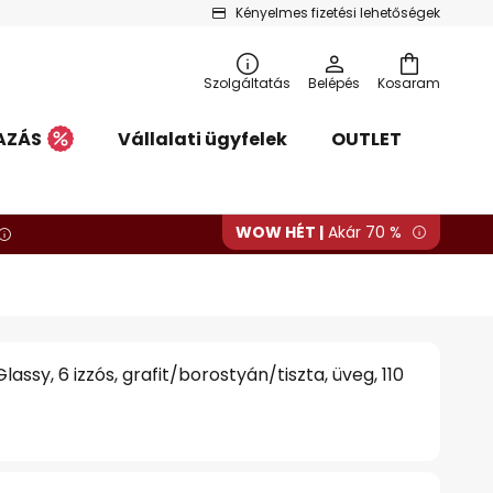
Kényelmes fizetési lehetőségek
Szolgáltatás
Belépés
Kosaram
AZÁS
Vállalati ügyfelek
OUTLET
WOW HÉT |
Akár 70 %
Glassy, 6 izzós, grafit/borostyán/tiszta, üveg, 110