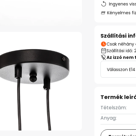
Ingyenes vis
Kényelmes fi
Szállítási i
Csak néhány 
Szállítási id
Az izzó nem 
Válasszon E14
Termék leír
Tételszám:
Anyag: