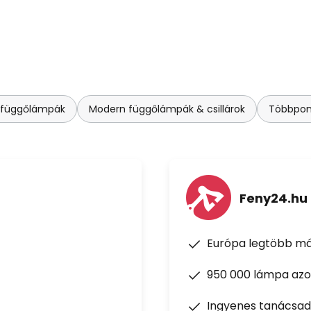
 függőlámpák
Modern függőlámpák & csillárok
Többpont
Feny24.hu
Európa legtöbb má
950 000 lámpa azon
Ingyenes tanácsad