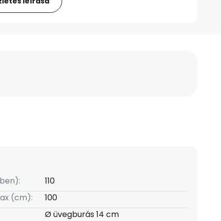
letes leírása
ben):
110
ax (cm):
100
Ø üvegburás 14 cm