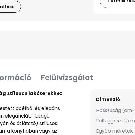
Termék rész
nítése
formáció
Felülvizsgálat
ág stílusos lakóterekhez
Dimenzió
festett acélból és elegáns
Hosszúság (cm-
an eleganciát. Hatágú
Felfüggesztés m
tyán és átlátszó) stílusos
an, a konyhában vagy az
Egyéb méretek: