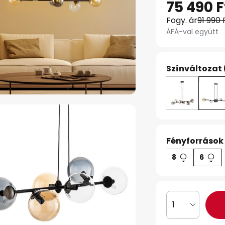
75 490 F
Fogy. ár
91 990 
ÁFÁ-val együtt
Színváltozat 
Fényforrások
8
6
1