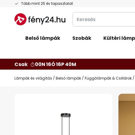
Ugrás
Több mint 25 év tapasztalat
a
Keresés
tartalomhoz
Belső lámpák
Szobák
Kültéri lám
Csak
00N 16Ó 16P 39M
Lámpák és világítás
Belső lámpák
Függőlámpák & Csillárok
Ugrás
a
képgaléria
végére