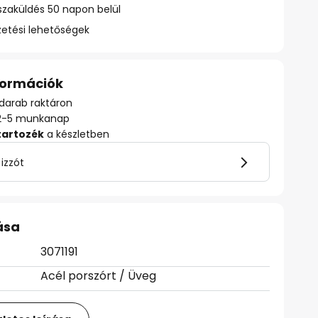
szaküldés 50 napon belül
zetési lehetőségek
nformációk
darab raktáron
ő: 2-5 munkanap
tartozék
a készletben
 izzót
ása
3071191
Acél porszórt / Üveg