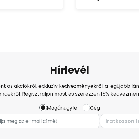
Hírlevél
ént az akciókról, exkluzív kedvezményekről, a legújabb lám
endekről. Regisztráljon most és szerezzen 15% kedvezmén
Magánügyfél
Cég
Iratkozzon f