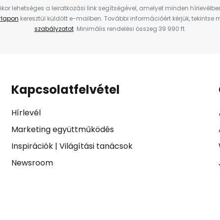
ikor lehetséges a leiratkozási link segítségével, amelyet minden hírlevélb
űrlapon
keresztül küldött e-mailben. További információért kérjük, tekintse
szabályzatot
. Minimális rendelési összeg 39 990 ft.
Kapcsolatfelvétel
Hírlevél
Marketing együttműködés
Inspirációk
|
Világítási tanácsok
Newsroom