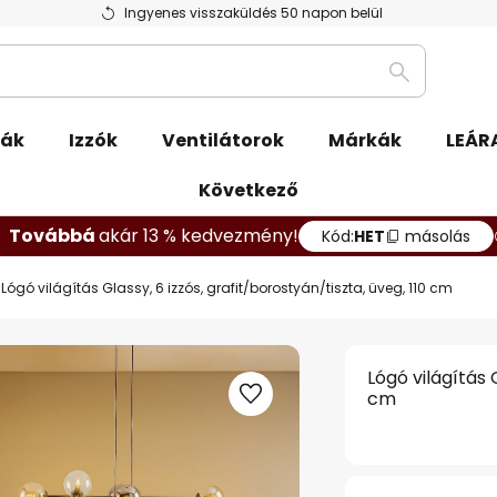
Ingyenes visszaküldés 50 napon belül
Keresés
pák
Izzók
Ventilátorok
Márkák
LEÁR
Következő
Továbbá
akár 13 % kedvezmény!
Kód:
HET
másolás
Lógó világítás Glassy, 6 izzós, grafit/borostyán/tiszta, üveg, 110 cm
Lógó világítás 
cm