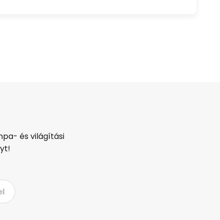
pa- és világítási
yt!
el