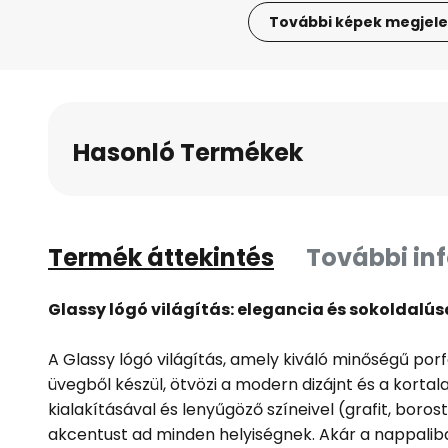
További képek megjele
Ugrás
a
képgaléria
elejére
Hasonló Termékek
Termék áttekintés
További in
Glassy lógó világítás: elegancia és sokoldalús
A Glassy lógó világítás, amely kiváló minőségű por
üvegből készül, ötvözi a modern dizájnt és a kortal
kialakításával és lenyűgöző színeivel (grafit, boros
akcentust ad minden helyiségnek. Akár a nappalib