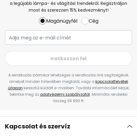
a legújabb lámpa- és világítási trendekről. Regisztráljon
most és szerezzen 15% kedvezményt!
Magánügyfél
Cég
Iratkozzon fel
A leiratkozás bármikor lehetséges a leiratkozási link segítségével,
amelyet minden hírlevélben megtalál, vagy a
kapcsolatfelvételi
űrlapon
keresztül küldött e-mailben. További információért kérjük,
tekintse meg az
adatvédelmi szabályzatot
. Minimális rendelési
összeg 39 990 ft.
Kapcsolat és szervíz