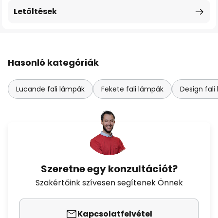
Letöltések
Hasonló kategóriák
Lucande fali lámpák
Fekete fali lámpák
Design fal
Szeretne egy konzultációt?
Szakértőink szívesen segítenek Önnek
Kapcsolatfelvétel