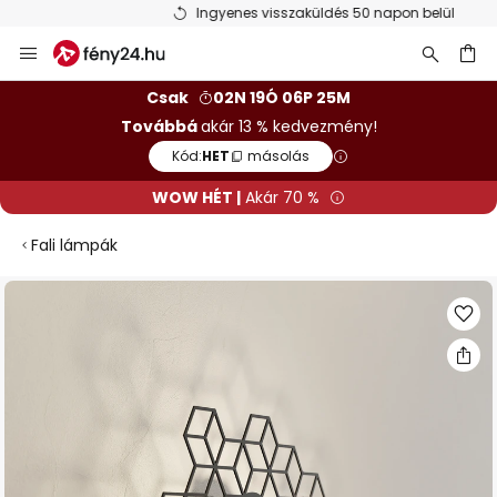
Ingyenes visszaküldés 50 napon belül
Ugrás
a
tartalomhoz
sés
Csak
02N 19Ó 06P 25M
Továbbá
akár 13 % kedvezmény!
Kód:
HET
másolás
WOW HÉT |
Akár 70 %
Fali lámpák
Ugrás
a
képgaléria
végére