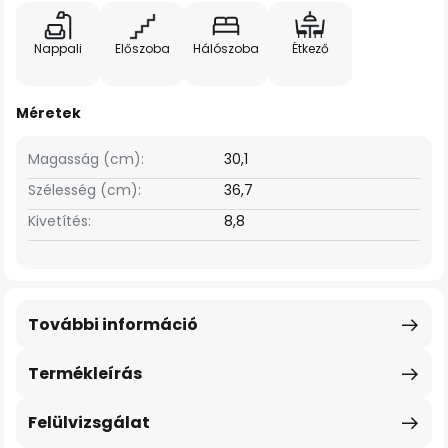
Nappali
Előszoba
Hálószoba
Étkező
Méretek
Magasság (cm):
30,1
Szélesség (cm):
36,7
Kivetítés:
8,8
További információ
Termékleírás
Felülvizsgálat