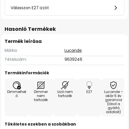
Válasszon E27 izzót
Hasonló Termékek
Termék leírása
Márka:
Lucande
Tételszám:
9639246
Termékinformációk
Dimmelhet
Dimmer
Izzó nem
E27
Lucande –
ő
nem
tartozék
akár 5 év
tartozék
garancia
(lásd a
gyártó
adatait)
Tökéletes ezekben a szobákban