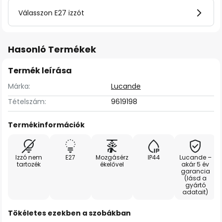
Válasszon E27 izzót
Hasonló Termékek
Termék leírása
Márka:
Lucande
Tételszám:
9619198
Termékinformációk
Izzó nem
E27
Mozgásérz
IP44
Lucande –
tartozék
ékelővel
akár 5 év
garancia
(lásd a
gyártó
adatait)
Tökéletes ezekben a szobákban