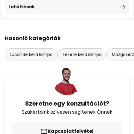
Letöltések
Hasonló kategóriák
Lucande kerti lámpa
Fekete kerti lámpa
Mozgásérz
Szeretne egy konzultációt?
Szakértőink szívesen segítenek Önnek
Kapcsolatfelvétel