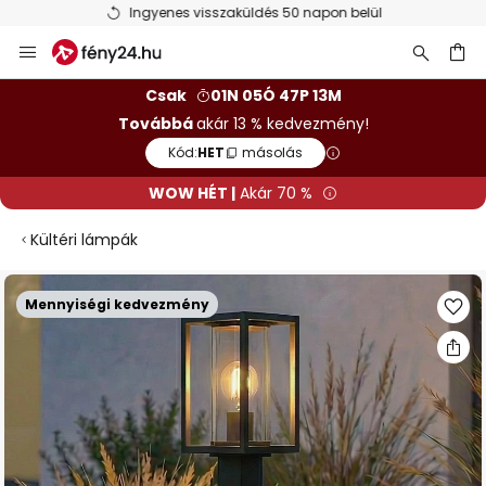
Ingyenes visszaküldés 50 napon belül
Ugrás
a
tartalomhoz
sés
Csak
01N 05Ó 47P 12M
Továbbá
akár 13 % kedvezmény!
Kód:
HET
másolás
WOW HÉT |
Akár 70 %
Kültéri lámpák
Ugrás
Mennyiségi kedvezmény
a
képgaléria
végére