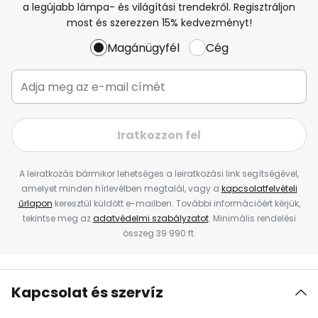
a legújabb lámpa- és világítási trendekről. Regisztráljon
most és szerezzen 15% kedvezményt!
Magánügyfél
Cég
Iratkozzon fel
A leiratkozás bármikor lehetséges a leiratkozási link segítségével,
amelyet minden hírlevélben megtalál, vagy a
kapcsolatfelvételi
űrlapon
keresztül küldött e-mailben. További információért kérjük,
tekintse meg az
adatvédelmi szabályzatot
. Minimális rendelési
összeg 39 990 ft.
Kapcsolat és szervíz