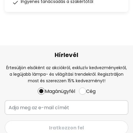
Ingyenes tanácsadás a szakértőtől
Hírlevél
Értesüljön elsőként az akciókról, exkluzív kedvezményekről,
a legújabb lámpa- és világítási trendekről. Regisztráljon
most és szerezzen 15% kedvezményt!
Magánügyfél
Cég
Iratkozzon fel