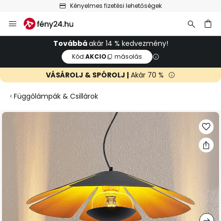
Kényelmes fizetési lehetőségek
Ugrás
a
tartalomhoz
sés
Továbbá
akár 14 % kedvezmény!
Kód:
AKCIO
másolás
VÁSÁROLJ & SPÓROLJ |
Akár 70 %
Függőlámpák & Csillárok
Ugrás
a
képgaléria
végére