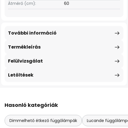
Átmérő (cm):
60
További információ
Termékleírás
Felülvizsgálat
Letöltések
Hasonló kategóriák
Dimmelhető étkező függőlámpák
Lucande függőlámpák