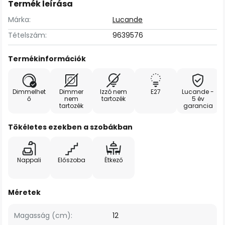
Termék leírása
Márka:
Lucande
Tételszám:
9639576
Termékinformációk
Dimmelhet
Dimmer
Izzó nem
E27
Lucande -
ő
nem
tartozék
5 év
tartozék
garancia
Tökéletes ezekben a szobákban
Nappali
Előszoba
Étkező
Méretek
Magasság (cm):
12