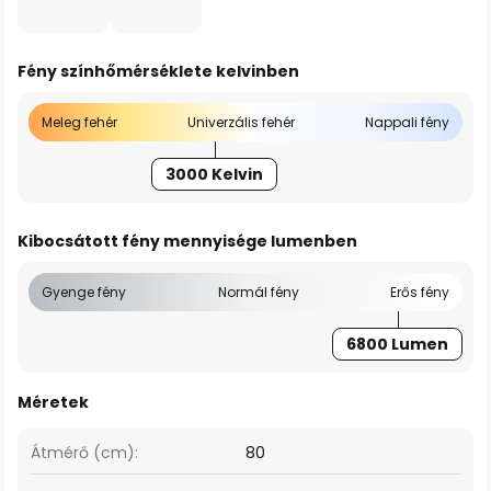
Fény színhőmérséklete kelvinben
Meleg fehér
Univerzális fehér
Nappali fény
3000 Kelvin
Kibocsátott fény mennyisége lumenben
Gyenge fény
Normál fény
Erős fény
6800 Lumen
Méretek
Átmérő (cm):
80