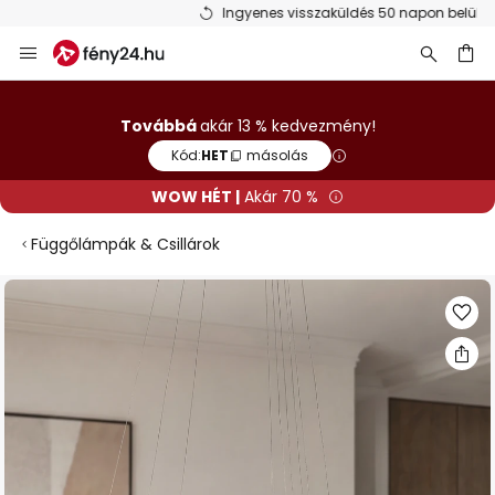
Ingyenes visszaküldés 50 napon belül
Ugrás
a
tartalomhoz
sés
Továbbá
akár 13 % kedvezmény!
Kód:
HET
másolás
WOW HÉT |
Akár 70 %
Függőlámpák & Csillárok
Ugrás
a
képgaléria
végére