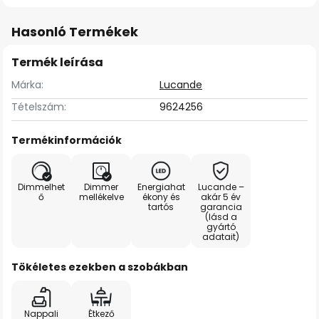
Hasonló Termékek
Termék leírása
Márka:
Lucande
Tételszám:
9624256
Termékinformációk
Dimmelhet
Dimmer
Energiahat
Lucande –
ő
mellékelve
ékony és
akár 5 év
tartós
garancia
(lásd a
gyártó
adatait)
Tökéletes ezekben a szobákban
Nappali
Étkező