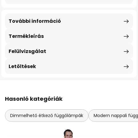
További információ
Termékleírás
Felülvizsgálat
Letöltések
Hasonló kategóriák
Dimmelhető étkező függőlámpák
Modern nappali füg