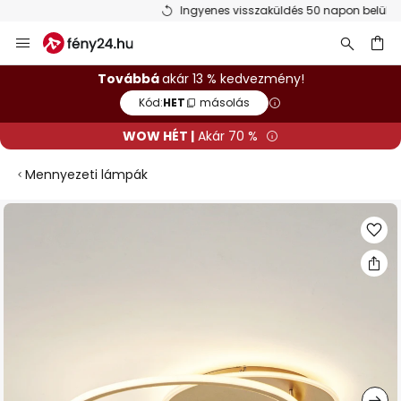
Ingyenes visszaküldés 50 napon belül
Ugrás
a
tartalomhoz
sés
Továbbá
akár 13 % kedvezmény!
Kód:
HET
másolás
WOW HÉT |
Akár 70 %
Mennyezeti lámpák
Ugrás
a
képgaléria
végére