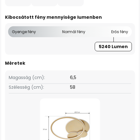
Kibocsátott fény mennyisége lumenben
Gyenge fény
Normál fény
Erős fény
5240 Lumen
Méretek
Magasság (cm):
6,5
Szélesség (cm):
58