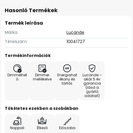
Hasonló Termékek
Termék leírása
Márka:
Lucande
Tételszám:
10041727
Termékinformációk
Dimmelhet
Dimmer
Energiahat
Lucande –
ő
mellékelve
ékony és
akár 5 év
tartós
garancia
(lásd a
gyártó
adatait)
Tökéletes ezekben a szobákban
Nappali
Étkező
Előszoba