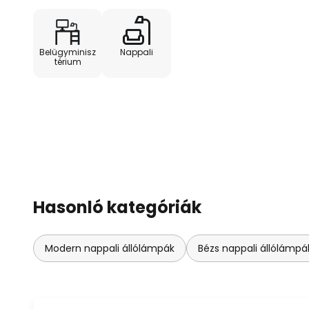
Belügyminisz
Nappali
térium
Hasonló kategóriák
Modern nappali állólámpák
Bézs nappali állólámpá