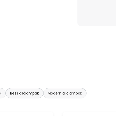
k
Bézs állólámpák
Modern állólámpák