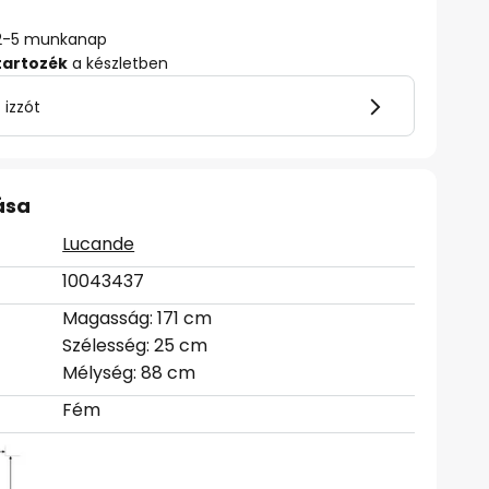
ő: 2-5 munkanap
tartozék
a készletben
 izzót
ása
Lucande
10043437
Magasság: 171 cm
Szélesség: 25 cm
Mélység: 88 cm
Fém