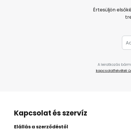
Értesüljön elsők
tr
A leiratkozás bárm
kapcsolatfelvételi 
Kapcsolat és szervíz
Elállás a szerződéstől