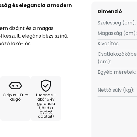
asság és elegancia a modern
Dimenzió
Szélesség (cm):
odern dizájnt és a magas
Magasság (cm):
 készült, elegáns bézs színű,
böző lakó- és
Kivetítés:
ámpafejével, amely lenyűgöző
Csatlakozókábe
osít, lehetővé teszi a fény
(cm):
zott megvilágításhoz vagy
Egyéb méretek:
ószobában, ez az álló világítás
Nettó súly (kg):
C típus - Euro
Lucande –
jelenésével nyűgözi le a
dugó
akár 5 év
garancia
yelv és a kiváló minőségű
(lásd a
ind esztétikai, mind funkcionális
gyártó
adatait)
nyörködtető darab.