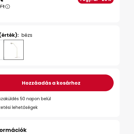
 Ft
(érték):
bézs
Hozzáadás a kosárhoz
szaküldés 50 napon belül
zetési lehetőségek
nformációk