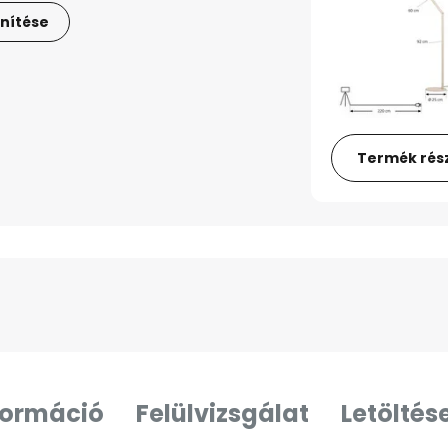
nítése
Termék rész
formáció
Felülvizsgálat
Letöltés