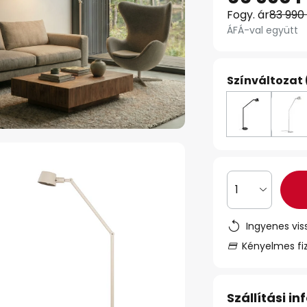
Fogy. ár
83 990
ÁFÁ-val együtt
Színváltozat 
1
Ingyenes vis
Kényelmes fi
Szállítási i