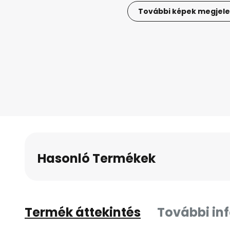
További képek megjele
Ugrás
a
képgaléria
elejére
Hasonló Termékek
Termék áttekintés
További in