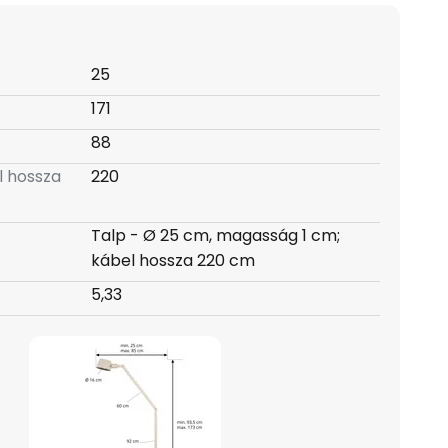
25
171
88
l hossza
220
Talp - Ø 25 cm, magasság 1 cm;
kábel hossza 220 cm
5,33