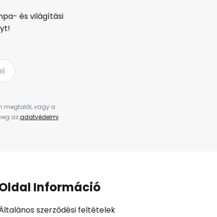
pa- és világítási
yt!
el
en megtalál, vagy a
 meg az
adatvédelmi
Oldal Információ
Általános szerződési feltételek