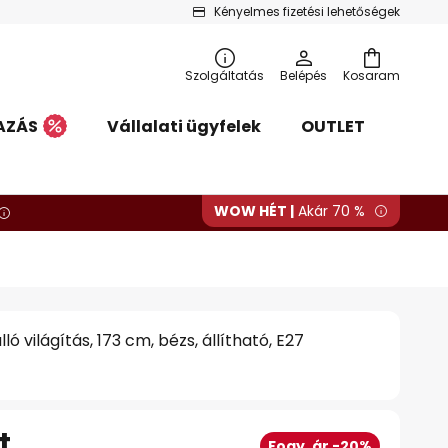
Kényelmes fizetési lehetőségek
Szolgáltatás
Belépés
Kosaram
AZÁS
Vállalati ügyfelek
OUTLET
WOW HÉT |
Akár 70 %
ló világítás, 173 cm, bézs, állítható, E27
t
Fogy. ár -20%