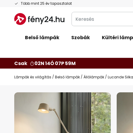
Ugrás
Több mint 25 év tapasztalat
a
Keresés
tartalomhoz
Belső lámpák
Szobák
Kültéri lám
Csak
02N 14Ó 07P 58M
Lámpák és világítás
Belső lámpák
Állólámpák
Lucande Silka 
Ugrás
a
képgaléria
végére