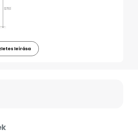
letes leírása
ek