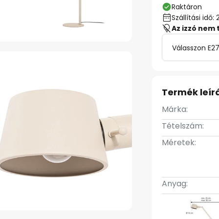
Raktáron
Szállítási id
Az izzó nem 
Válasszon E27
Termék leír
Márka:
Tételszám:
Méretek:
Anyag: