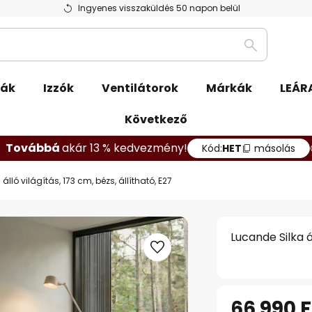
Ingyenes visszaküldés 50 napon belül
Keresés
pák
Izzók
Ventilátorok
Márkák
LEÁR
Következő
Továbbá
akár 13 % kedvezmény!
Kód:
HET
másolás
álló világítás, 173 cm, bézs, állítható, E27
Lucande Silka ál
66 990 F