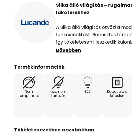
Silka álló világítás – rugalm
lakóterekhez
A Silka álló világítás ötvözi a m
funkcionalitást. Robusztus fémből
így tökéletesen illeszkedik külön
munkaterületekbe. Forgatható l
Bővebben
350 fokos forgási tartományt bizt
pontos irányítását – ideális cél
Termékinformációk
hangulatos akcentusokhoz.
Akár a nappaliban, akár a dolgoz
Nem
Izzó nem
E27
Kapcsoló a
sokoldalúságával és stílusos meg
tompítható
tartozék
kábelen
felhasználót. A letisztult forman
kivitelezés miatt ez a világítás m
igényeket kielégítő, szemet gyö
Tökéletes ezekben a szobákban