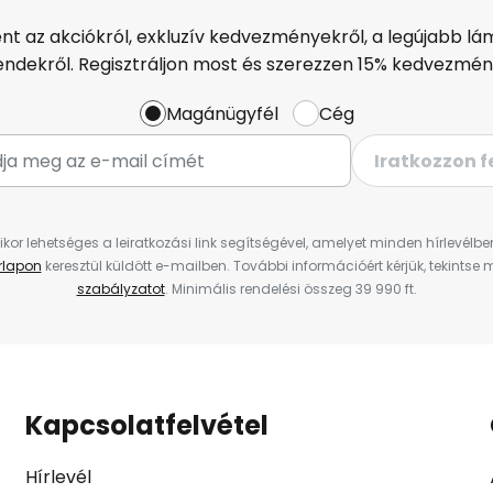
ént az akciókról, exkluzív kedvezményekről, a legújabb lám
endekről. Regisztráljon most és szerezzen 15% kedvezmén
Magánügyfél
Cég
Iratkozzon f
ikor lehetséges a leiratkozási link segítségével, amelyet minden hírlevélb
űrlapon
keresztül küldött e-mailben. További információért kérjük, tekintse
szabályzatot
. Minimális rendelési összeg 39 990 ft.
Kapcsolatfelvétel
Hírlevél