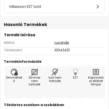
Válasszon E27 izzót
Hasonló Termékek
Termék leírása
Márka:
Lucande
Tételszám:
10043431
Termékinformációk
Dimmelhet
Dimmer
Izzó nem
E27
Kapcsolóv
ő
nem
tartozék
al ellátott
tartozék
lámpa
Tökéletes ezekben a szobákban