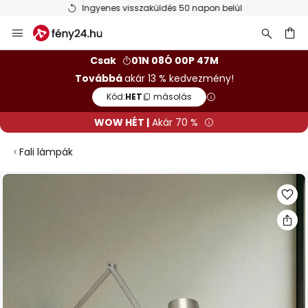
Ingyenes visszaküldés 50 napon belül
Ugrás
a
tartalomhoz
sés
Csak
01N 08Ó 00P 46M
Továbbá
akár 13 % kedvezmény!
Kód:
HET
másolás
WOW HÉT |
Akár 70 %
Fali lámpák
Ugrás
a
képgaléria
végére