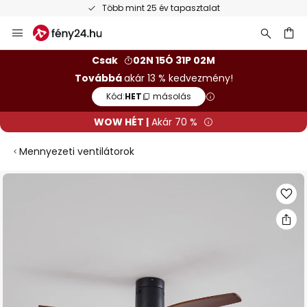
Több mint 25 év tapasztalat
Ugrás
a
tartalomhoz
sés
Csak
02N 15Ó 31P 01M
Továbbá
akár 13 % kedvezmény!
Kód:
HET
másolás
WOW HÉT |
Akár 70 %
Mennyezeti ventilátorok
Ugrás
a
képgaléria
végére