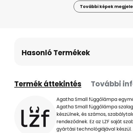
További képek megjele
Ugrás
a
képgaléria
elejére
Hasonló Termékek
Termék áttekintés
További in
Agatha Small függőlámpa egymá
Agatha Small függőlámpa szalagj
készülnek, és számos, szabálytal
rendeződnek. Ez az LZF saját sz
gyártási technológiájával készü