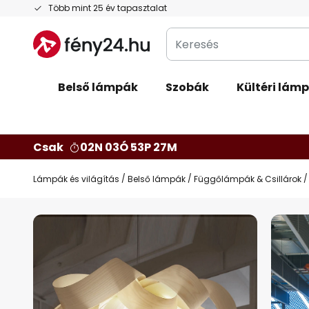
Ugrás
Több mint 25 év tapasztalat
a
Keresés
tartalomhoz
Belső lámpák
Szobák
Kültéri lám
Csak
02N 03Ó 53P 26M
Lámpák és világítás
Belső lámpák
Függőlámpák & Csillárok
Ugrás
a
képgaléria
végére