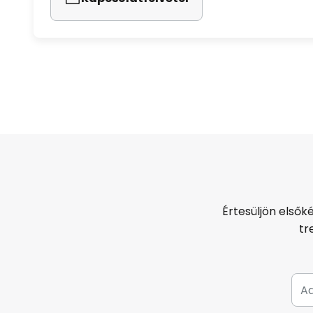
Értesüljön elsők
tr