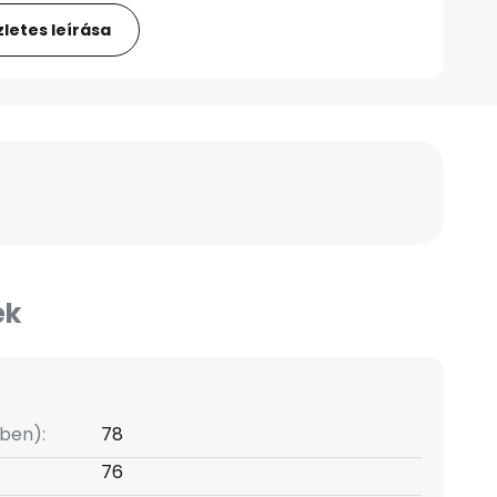
letes leírása
ek
ben):
78
76