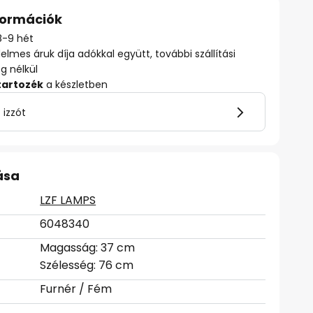
nformációk
 8-9 hét
delmes áruk díja adókkal együtt, további szállítási
ég nélkül
tartozék
a készletben
 izzót
ása
LZF LAMPS
6048340
Magasság: 37 cm
Szélesség: 76 cm
Furnér / Fém