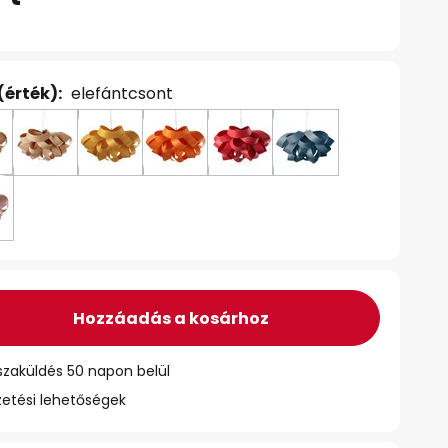
(érték):
elefántcsont
Hozzáadás a kosárhoz
szaküldés 50 napon belül
zetési lehetőségek