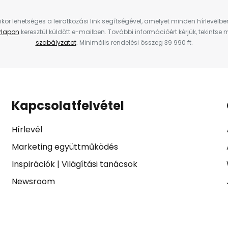
ikor lehetséges a leiratkozási link segítségével, amelyet minden hírlevélb
űrlapon
keresztül küldött e-mailben. További információért kérjük, tekintse
szabályzatot
. Minimális rendelési összeg 39 990 ft.
Kapcsolatfelvétel
Hírlevél
Marketing együttműködés
Inspirációk
|
Világítási tanácsok
Newsroom