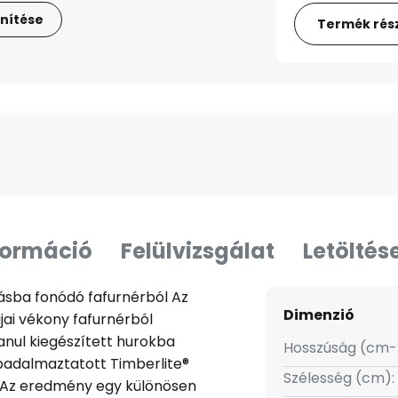
nítése
Termék rész
formáció
Felülvizsgálat
Letöltés
sba fonódó fafurnérból Az
Dimenzió
ai vékony fafurnérból
anul kiegészített hurokba
Hosszúság (cm-
abadalmaztatott Timberlite®
Szélesség (cm):
l. Az eredmény egy különösen