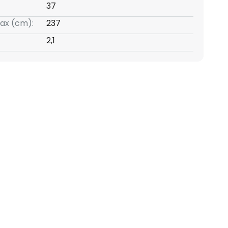
37
ax (cm):
237
2,1