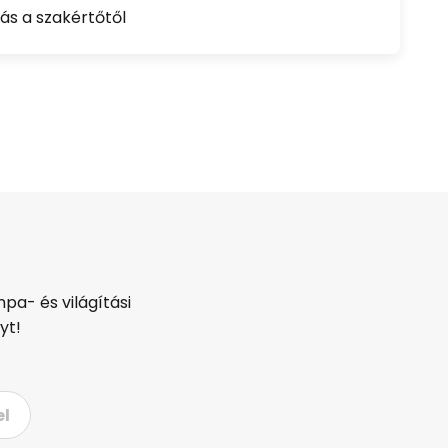
ás a szakértőtől
pa- és világítási
yt!
el