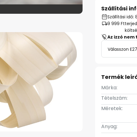
Szállítási i
Szállítási idő:
9 999 Ft
terje
költs
Az izzó nem 
Válasszon E27
Termék leír
Márka:
Tételszám:
Méretek:
Anyag: