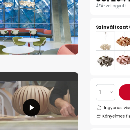
ÁFÁ-val együtt
Színváltozat 
1
Ingyenes vis
Kényelmes fi