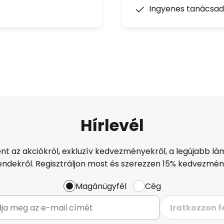
Ingyenes tanácsad
Hírlevél
ént az akciókról, exkluzív kedvezményekről, a legújabb lám
endekről. Regisztráljon most és szerezzen 15% kedvezmén
Magánügyfél
Cég
Iratkozzon f