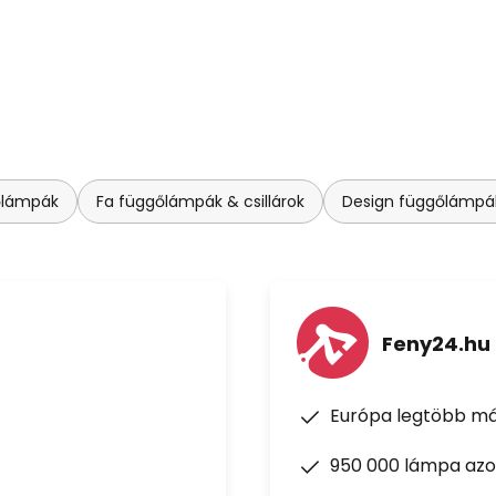
őlámpák
Fa függőlámpák & csillárok
Design függőlámpák 
Feny24.hu
Európa legtöbb má
950 000 lámpa azon