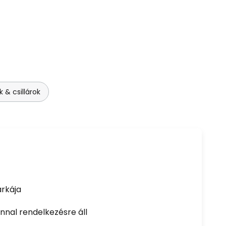
& csillárok
rkája
nal rendelkezésre áll