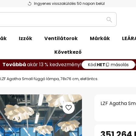
Ingyenes visszaküldés 50 napon belül
Keresés
pák
Izzók
Ventilátorok
Márkák
LEÁR
Következő
Továbbá
akár 13 % kedvezmény!
Kód:
HET
másolás
LZF Agatha Small függő lámpa, 78x76 cm, elefántcs.
LZF Agatha Sma
351 264 