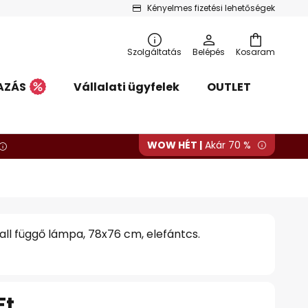
Kényelmes fizetési lehetőségek
Szolgáltatás
Belépés
Kosaram
AZÁS
Vállalati ügyfelek
OUTLET
WOW HÉT |
Akár 70 %
ll függő lámpa, 78x76 cm, elefántcs.
Ft