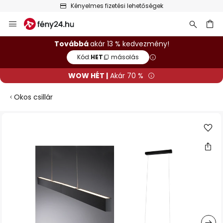
lehetőségek
Kiemelkedő Trustpilot
Ugrás
a
tartalomhoz
sés
Továbbá
akár 13 % kedvezmény!
Kód:
HET
másolás
WOW HÉT |
Akár 70 %
Okos csillár
Ugrás
a
képgaléria
végére