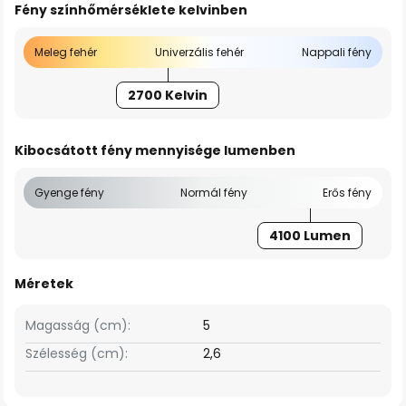
Fény színhőmérséklete kelvinben
Meleg fehér
Univerzális fehér
Nappali fény
2700 Kelvin
Kibocsátott fény mennyisége lumenben
Gyenge fény
Normál fény
Erős fény
4100 Lumen
Méretek
Magasság (cm):
5
Szélesség (cm):
2,6