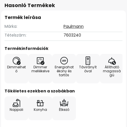
Hasonló Termékek
Termék leírása
Márka:
Paulmann
Tételszám:
7603240
Termékinformációk
Dimmelhet
Dimmer
Energiahat
Távirányít
Állítható
ő
mellékelve
ékony és
óval
magassá
tartós
gú
Tökéletes ezekben a szobákban
Nappali
Konyha
Étkező