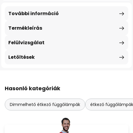
További információ
Termékleírás
Felülvizsgálat
Letöltések
Hasonló kategóriák
Dimmelhető étkező függőlámpák
étkező függőlámpák