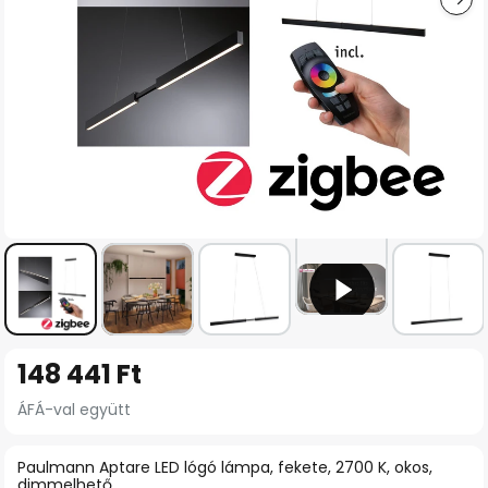
Ugrás
148 441 Ft
a
képgaléria
ÁFÁ-val együtt
elejére
Paulmann Aptare LED lógó lámpa, fekete, 2700 K, okos,
dimmelhető