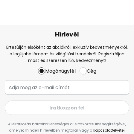
Hírlevél
Értesüljön elsőként az akciókról, exkluzív kedvezményekről,
a legújabb lámpa- és világítási trendekről. Regisztráljon
most és szerezzen 15% kedvezményt!
Magánügyfél
Cég
Iratkozzon fel
A leiratkozás bármikor lehetséges a leiratkozási link segítségével,
amelyet minden hírlevélben megtalál, vagy a
kapcsolatfelvételi