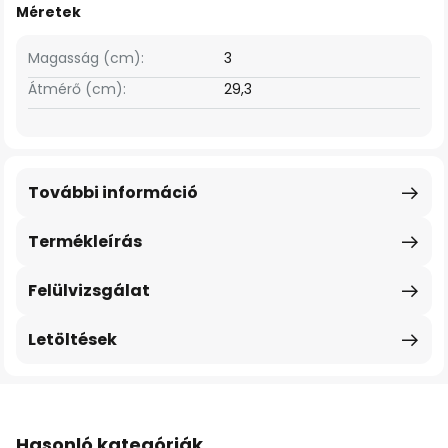
Méretek
Magasság (cm):
3
Átmérő (cm):
29,3
További információ
Termékleírás
Felülvizsgálat
Letöltések
Hasonló kategóriák