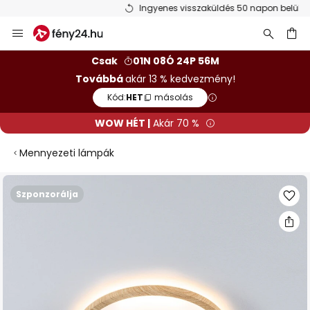
Ingyenes visszaküldés 50 napon belül
Ugrás
a
tartalomhoz
sés
Csak
01N 08Ó 24P 56M
Továbbá
akár 13 % kedvezmény!
Kód:
HET
másolás
WOW HÉT |
Akár 70 %
Mennyezeti lámpák
Ugrás
Szponzorálja
a
képgaléria
végére