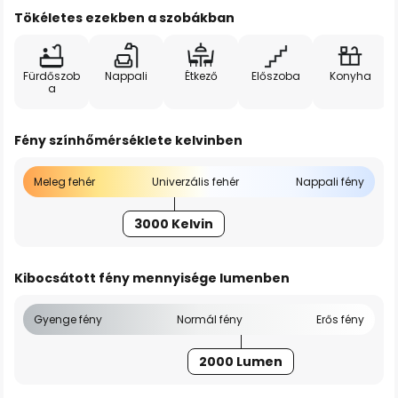
Tökéletes ezekben a szobákban
Fürdőszob
Nappali
Étkező
Előszoba
Konyha
a
Fény színhőmérséklete kelvinben
Meleg fehér
Univerzális fehér
Nappali fény
3000 Kelvin
Kibocsátott fény mennyisége lumenben
Gyenge fény
Normál fény
Erős fény
2000 Lumen