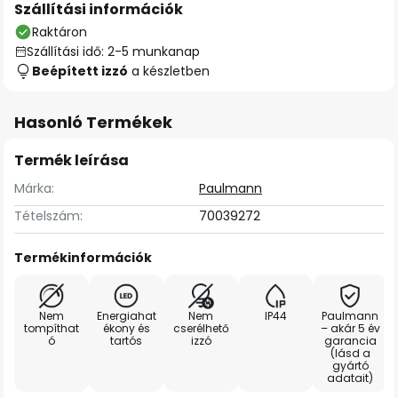
Szállítási információk
Raktáron
Szállítási idő: 2-5 munkanap
Beépített izzó
a készletben
Hasonló Termékek
Termék leírása
Márka:
Paulmann
Tételszám:
70039272
Termékinformációk
Nem
Energiahat
Nem
IP44
Paulmann
tompíthat
ékony és
cserélhető
– akár 5 év
ó
tartós
izzó
garancia
(lásd a
gyártó
adatait)