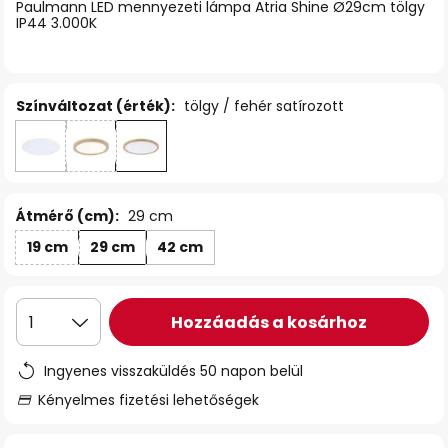
Paulmann LED mennyezeti lámpa Atria Shine Ø29cm tölgy
IP44 3.000K
Színváltozat (érték):
tölgy / fehér satírozott
Átmérő (cm):
29 cm
19 cm
29 cm
42 cm
Hozzáadás a kosárhoz
1
Ingyenes visszaküldés 50 napon belül
Kényelmes fizetési lehetőségek