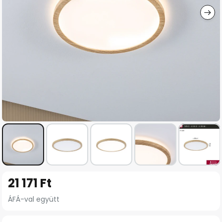
Ugrás
21 171 Ft
a
képgaléria
ÁFÁ-val együtt
elejére