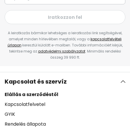
Iratkozzon fel
A leiratkozás bármikor lehetséges a leiratkozási link segítségével,
amelyet minden hírlevélben megtalál, vagy a
kapcsolatfelvételi
űrlapon
keresztül küldött e-mailben. További információért kérjük,
tekintse meg az
adatvédelmi szabályzatot
. Minimális rendelési
összeg 39 990 ft.
Kapcsolat és szervíz
Elállás a szerződéstől
Kapcsolatfelvetel
GYIK
Rendelés állapota