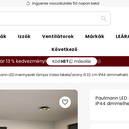
Ingyenes visszaküldés 50 napon belül
Keresés
pák
Izzók
Ventilátorok
Márkák
LEÁR
Következő
ár 13 % kedvezmény!
Kód:
HET
másolás
ann LED mennyezeti lámpa Volea fekete/arany Ø 32 cm IP44 dimmelhető
Paulmann LED 
IP44 dimmelh