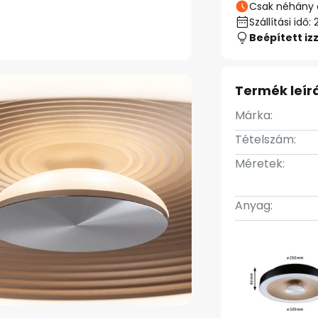
Csak néhány 
Szállítási id
Beépített iz
Termék leír
Márka:
Tételszám:
Méretek:
Anyag: