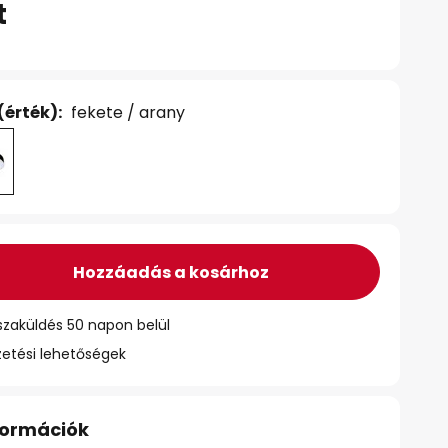
t
(érték):
fekete / arany
Hozzáadás a kosárhoz
szaküldés 50 napon belül
zetési lehetőségek
nformációk