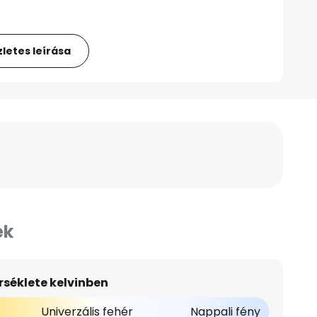
letes leírása
ek
séklete kelvinben
Univerzális fehér
Nappali fény