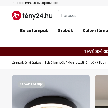
Ugrás
Több mint 25 év tapasztalat
a
Keresés
tartalomhoz
Belső lámpák
Szobák
Kültéri lám
Továbbá
ak
Lámpák és világítás
Belső lámpák
Mennyezeti lámpák
Paulm
Ugrás
a
Szponzorálja
képgaléria
végére