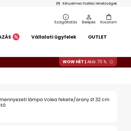
Kényelmes fizetési lehetőségek
Szolgáltatás
Belépés
Kosaram
AZÁS
Vállalati ügyfelek
OUTLET
WOW HÉT |
Akár 70 %
mennyezeti lámpa Volea fekete/arany Ø 32 cm
ető