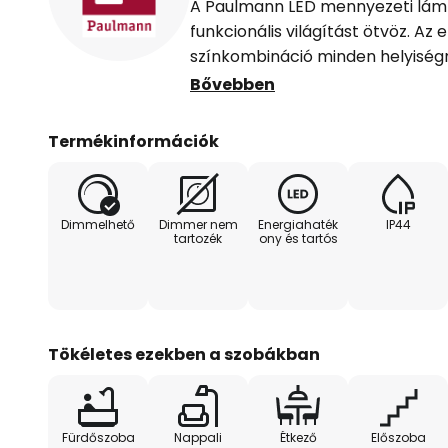
A Paulmann LED mennyezeti lámp
funkcionális világítást ötvöz. Az
színkombináció minden helyiségn
kölcsönöz. A beépített LED-es 
Bővebben
lámpa egyenletes és energiatakar
K meleg fehér fényszínével kell
Termékinformációk
ideális nappalikhoz, étkezőkhöz,
folyosókhoz és konyhákhoz.
Dimmelhető
Dimmer nem
Energiahaték
IP44
A lámpa dimmelhető, így a fény
tartozék
ony és tartós
beállítható. A kiváló minőségű m
élettartamot és modern megjelen
színvisszaadási index természet
eredményez, amely optimálisan k
Tökéletes ezekben a szobákban
Fürdőszoba
Nappali
Étkező
Előszoba