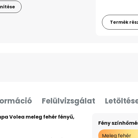
nítése
Termék rész
formáció
Felülvizsgálat
Letöltés
pa Volea meleg fehér fényű,
Fény színhőmér
Meleg fehér