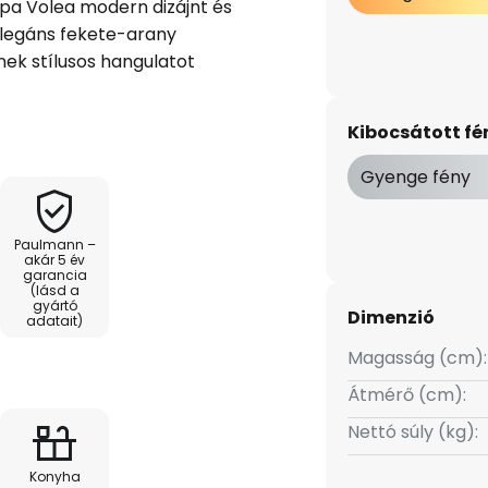
a Volea modern dizájnt és
 elegáns fekete-arany
ek stílusos hangulatot
fényforrásnak köszönhetően a
ékos világítást biztosít. 3000
Kibocsátott f
emes hangulatot teremt, amely
 fürdőszobákhoz, valamint
Gyenge fény
Paulmann –
erő külső dimmerrel rugalmasan
akár 5 év
garancia
űanyag kivitel hosszú
(lásd a
ést biztosít. A 80 Ra
gyártó
Dimenzió
adatait)
es és harmonikus fényhatást
Magasság (cm):
iemeli a helyiséget.
Átmérő (cm):
Nettó súly (kg):
Konyha