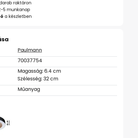
darab raktáron
ő: 2-5 munkanap
zó
a készletben
ása
Paulmann
70037754
Magasság: 6.4 cm
Szélesség: 32 cm
Műanyag