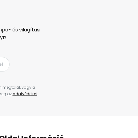
pa- és világítási
yt!
el
en megtalál, vagy a
 meg az
adatvédelmi