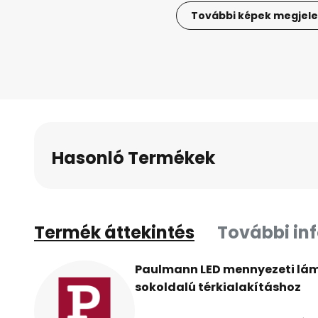
További képek megjele
Ugrás
a
képgaléria
elejére
Hasonló Termékek
Termék áttekintés
További in
Paulmann LED mennyezeti lám
sokoldalú térkialakításhoz