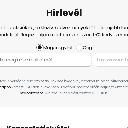
Hírlevél
ént az akciókról, exkluzív kedvezményekről, a legújabb lám
endekről. Regisztráljon most és szerezzen 15% kedvezmén
Magánügyfél
Cég
Iratkozzon f
ikor lehetséges a leiratkozási link segítségével, amelyet minden hírlevélb
űrlapon
keresztül küldött e-mailben. További információért kérjük, tekintse
szabályzatot
. Minimális rendelési összeg 39 990 ft.