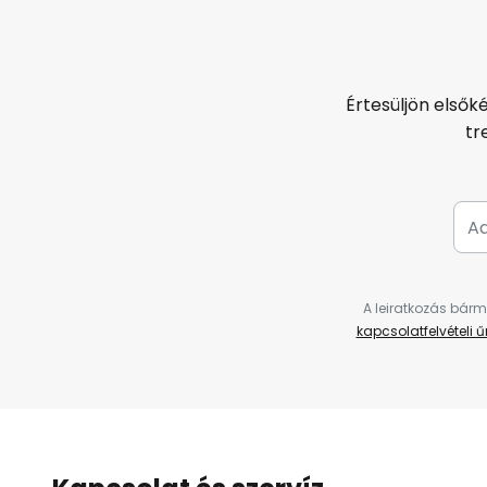
Értesüljön elsők
tr
A leiratkozás bárm
kapcsolatfelvételi 