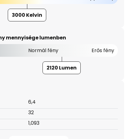
3000 Kelvin
ény mennyisége lumenben
Normál fény
Erős fény
2120 Lumen
6,4
32
1,093