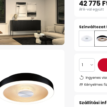
42 775 F
ÁFÁ-val együtt
Színváltozat 
1
Ingyenes vis
Kényelmes fi
Szállítási i