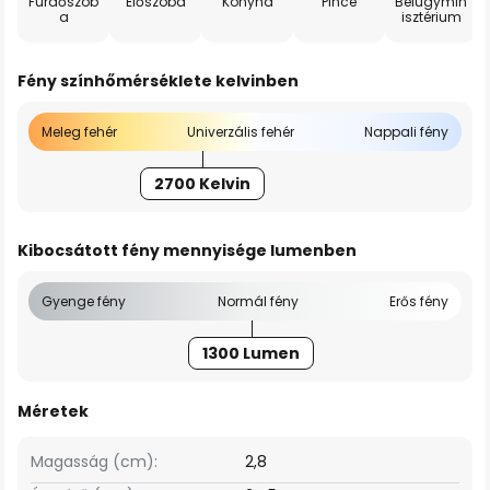
Fürdőszob
Előszoba
Konyha
Pince
Belügymin
a
isztérium
Fény színhőmérséklete kelvinben
Meleg fehér
Univerzális fehér
Nappali fény
2700 Kelvin
Kibocsátott fény mennyisége lumenben
Gyenge fény
Normál fény
Erős fény
1300 Lumen
Méretek
Magasság (cm):
2,8