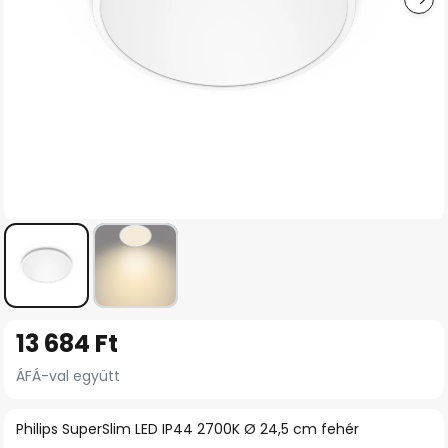
Ugrás
13 684 Ft
a
képgaléria
ÁFÁ-val együtt
elejére
Philips SuperSlim LED IP44 2700K Ø 24,5 cm fehér