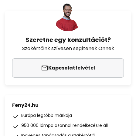
Szeretne egy konzultációt?
Szakértőink szívesen segítenek Önnek
Kapcsolatfelvétel
Feny24.hu
Európa legtöbb márkája
950 000 lámpa azonnal rendelkezésre áll
Ingyenes tanácsadás a szakértőtől