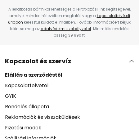
A leiratkozás bármikor lehetséges a leiratkozási link segítségével,
amelyet minden hírlevélben megtalál, vagy a
kapcsolatfelvételi
űrlapon
keresztül küldött e-mailben. További információért kérjük,
tekintse meg az
adatvédelmi szabályzatot
. Minimális rendelési
összeg 39 990 ft.
Kapcsolat és szervíz
Elállás a szerződéstől
Kapcsolatfelvetel
GYIK
Rendelés állapota
Reklamációk és visszaküldések
Fizetési módok
Szállítási információk