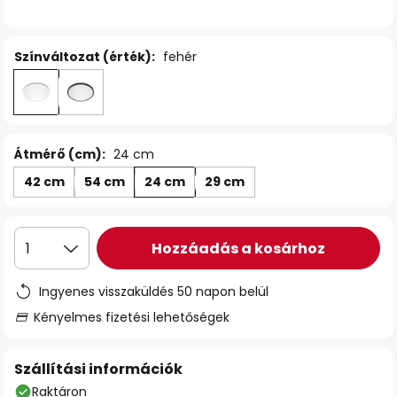
Színváltozat (érték):
fehér
Átmérő (cm):
24 cm
42 cm
54 cm
24 cm
29 cm
Hozzáadás a kosárhoz
1
Ingyenes visszaküldés 50 napon belül
Kényelmes fizetési lehetőségek
Szállítási információk
Raktáron