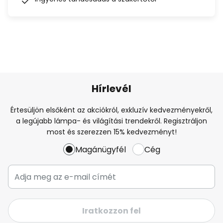
Hírlevél
Értesüljön elsőként az akciókról, exkluzív kedvezményekről,
a legújabb lámpa- és világítási trendekről. Regisztráljon
most és szerezzen 15% kedvezményt!
Magánügyfél
Cég
Iratkozzon fel