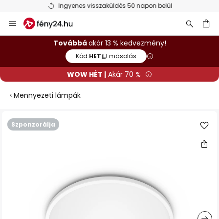
Ingyenes visszaküldés 50 napon belül
Ugrás
a
tartalomhoz
sés
Továbbá
akár 13 % kedvezmény!
Kód:
HET
másolás
WOW HÉT |
Akár 70 %
Mennyezeti lámpák
Ugrás
Szponzorálja
a
képgaléria
végére