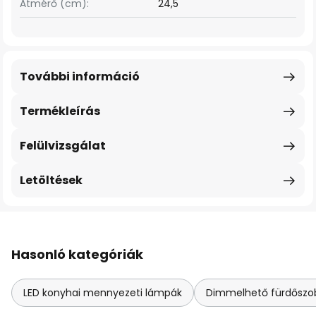
Átmérő (cm):
24,5
További információ
Termékleírás
Felülvizsgálat
Letöltések
Hasonló kategóriák
LED konyhai mennyezeti lámpák
Dimmelhető fürdőszo