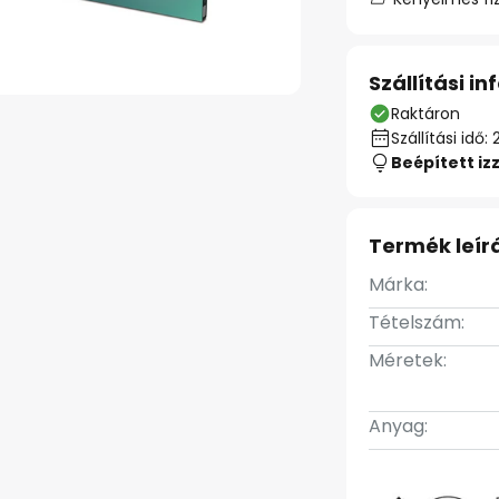
Szállítási i
Raktáron
Szállítási id
Beépített iz
Termék leír
Márka:
Tételszám:
Méretek:
Anyag: