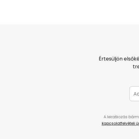
Értesüljön elsők
tr
A leiratkozás bárm
kapcsolatfelvételi 