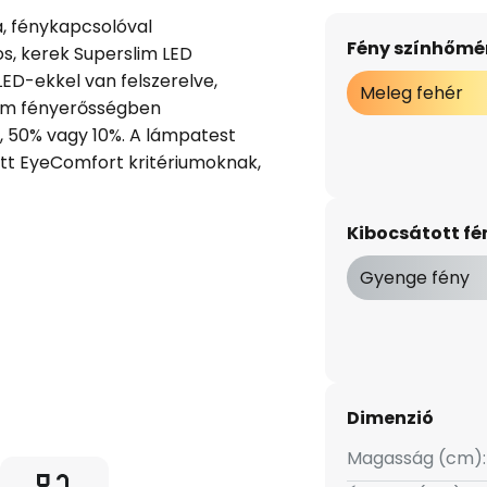
, fénykapcsolóval
Fény színhőmér
s, kerek Superslim LED
ED-ekkel van felszerelve,
Meleg fehér
om fényerősségben
, 50% vagy 10%. A lámpatest
ztett EyeComfort kritériumoknak,
Kibocsátott f
Gyenge fény
Dimenzió
Magasság (cm):