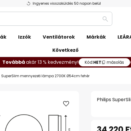
Ingyenes visszaküldés 50 napon belül
Keresés
pák
Izzók
Ventilátorok
Márkák
LEÁR
Következő
Továbbá
akár 13 % kedvezmény!
Kód:
HET
másolás
ps SuperSlim mennyezeti lámpa 2700K Ø54cm fehér
Philips Super
34 220 F