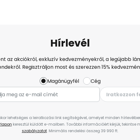
Hírlevél
ént az akciókról, exkluzív kedvezményekről, a legújabb lám
endekről. Regisztráljon most és szerezzen 15% kedvezmén
Magánügyfél
Cég
Iratkozzon f
ikor lehetséges a leiratkozási link segítségével, amelyet minden hírlevélb
űrlapon
keresztül küldött e-mailben. További információért kérjük, tekintse
szabályzatot
. Minimális rendelési összeg 39 990 ft.