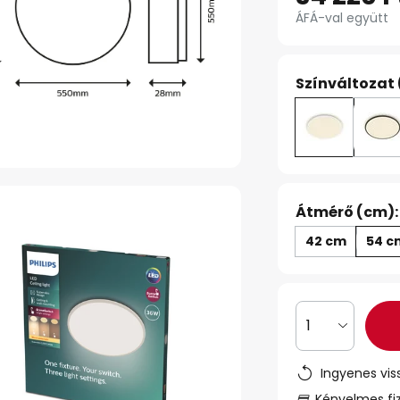
ÁFÁ-val együtt
Színváltozat 
Átmérő (cm):
42 cm
54 c
1
Ingyenes vis
Kényelmes fi