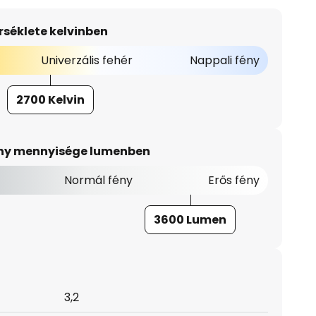
séklete kelvinben
Univerzális fehér
Nappali fény
2700 Kelvin
ény mennyisége lumenben
Normál fény
Erős fény
3600 Lumen
3,2