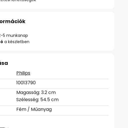
nformációk
ő: 2-5 munkanap
zó
a készletben
ása
Philips
10013790
Magasság: 3.2 cm
Szélesség: 54.5 cm
Fém / Műanyag