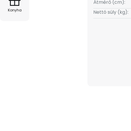
Átmérő (cm):
Konyha
Nettó súly (kg):