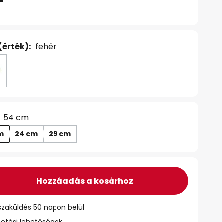
(érték):
fehér
54 cm
m
24 cm
29 cm
Hozzáadás a kosárhoz
szaküldés 50 napon belül
zetési lehetőségek