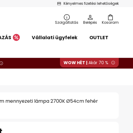
Kényelmes fizetési lehetőségek
Szolgáltatás
Belépés
Kosaram
AZÁS
Vállalati ügyfelek
OUTLET
WOW HÉT |
Akár 70 %
Slim mennyezeti lámpa 2700K Ø54cm fehér
t