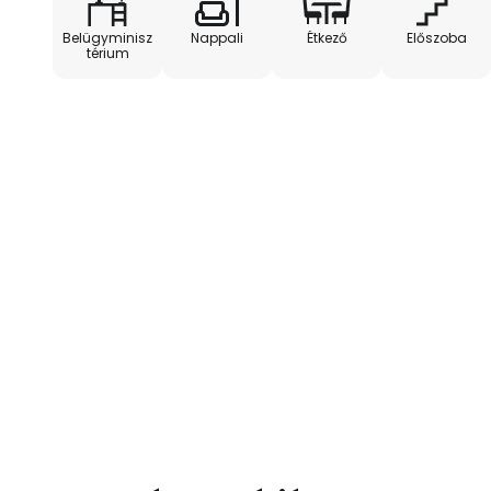
Belügyminisz
Nappali
Étkező
Előszoba
térium