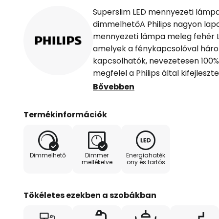
Superslim LED mennyezeti lámpa
dimmelhetőA Philips nagyon lapo
mennyezeti lámpa meleg fehér L
amelyek a fénykapcsolóval hár
kapcsolhatók, nevezetesen 100%
megfelel a Philips által kifejles
és szemkímélő fényt biztosít
Bővebben
Termékinformációk
Dimmelhető
Dimmer
Energiahaték
mellékelve
ony és tartós
Tökéletes ezekben a szobákban