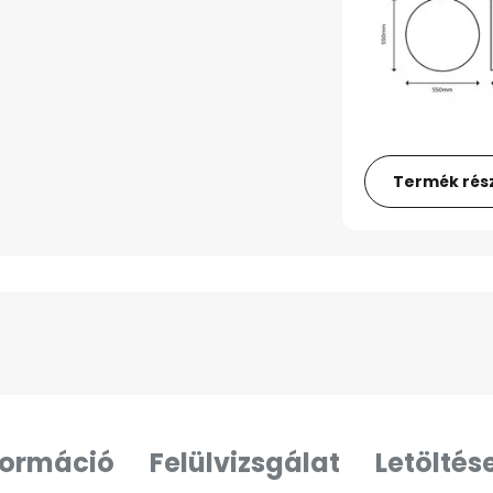
Termék rész
formáció
Felülvizsgálat
Letöltés