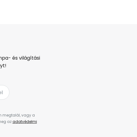
pa- és világítási
yt!
el
en megtalál, vagy a
 meg az
adatvédelmi