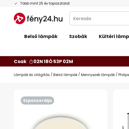
Ugrás
Több mint 25 év tapasztalat
a
Keresés
tartalomhoz
Belső lámpák
Szobák
Kültéri lám
Csak
02N 18Ó 53P 02M
Lámpák és világítás
Belső lámpák
Mennyezeti lámpák
Phili
Ugrás
a
Szponzorálja
képgaléria
végére