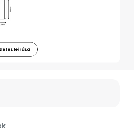
letes leírása
ek